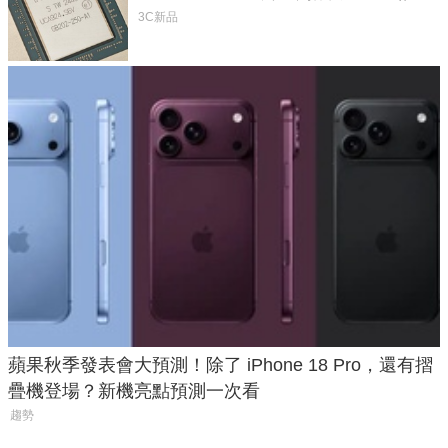
體
3C新品
蘋果秋季發表會大預測！除了 iPhone 18 Pro，還有摺
疊機登場？新機亮點預測一次看
趨勢