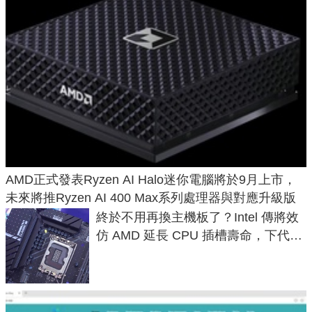
AMD正式發表Ryzen AI Halo迷你電腦將於9月上市，
未來將推Ryzen AI 400 Max系列處理器與對應升級版
終於不用再換主機板了？Intel 傳將效
仿 AMD 延長 CPU 插槽壽命，下代
LGA 1954 至少能戰三代