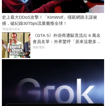
史上最大DDoS攻擊！「KimWolf」殭屍網路主謀被
捕，破紀錄30Tbps流量癱瘓全球！
雲端/資訊安全
《GTA 5》外掛商遭駭竟流出 6 萬名
會員名單：外界驚呼「原來這麼多人
在開掛！」
遊戲/電競