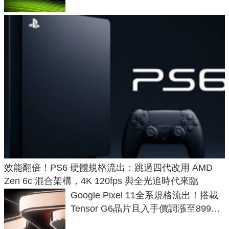
效能翻倍！PS6 硬體規格流出：跳過四代改用 AMD
Zen 6c 混合架構，4K 120fps 與全光追時代來臨
Google Pixel 11全系規格流出！搭載
Tensor G6晶片且入手價調漲至899美
元