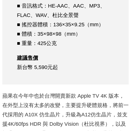
■ 音訊格式：HE-AAC、AAC、MP3、
FLAC、WAV、杜比全景聲
■ 搖控器體積：136×35×9.25（mm）
■ 體積：35×98×98（mm）
■ 重量：425公克
建議售價
新台幣 5,590元起
蘋果在今年中也於台灣開賣新款 Apple TV 4K 版本，
在外型上沒有太多的改變，主要提升硬體規格，將前一
代採用的 A10X 仿生晶片，升級為A12仿生晶片，並支
援4K/60fps HDR 與 Dolby Vision（杜比視界），以及