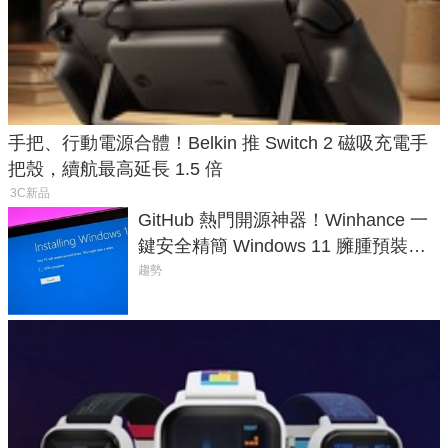
手把、行動電源合體！Belkin 推 Switch 2 磁吸充電手
把殼，續航最高延長 1.5 倍
3C新品
GitHub 熱門開源神器！Winhance 一
鍵安全精簡 Windows 11 臃腫預裝軟
體與後台追蹤
趨勢