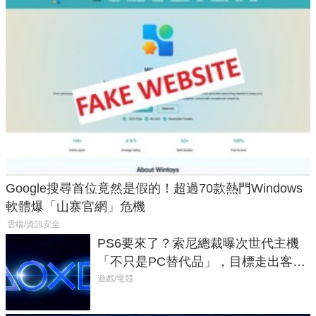
Google搜尋首位竟然是假的！超過70款熱門Windows
軟體爆「山寨官網」危機
雲端/資訊安全
PS6要來了？索尼總裁曝次世代主機
「不只是PC替代品」，目標走出客
廳、進軍電競桌面
遊戲/電競