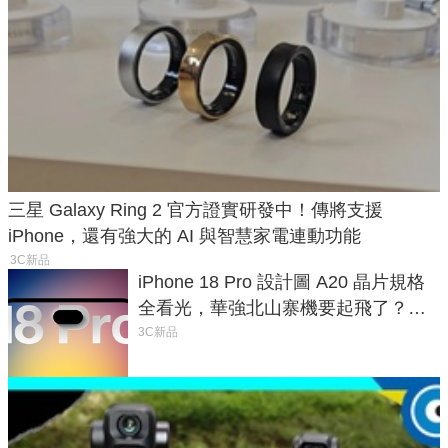
三星 Galaxy Ring 2 官方證實研發中！傳將支援
iPhone，還有強大的 AI 與智慧家電連動功能
3C新品
iPhone 18 Pro 設計圖 A20 晶片規格
全看光，華強北山寨機要起飛了？專
家曝山寨機無法復刻兩大關鍵
3C新品