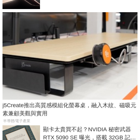
j5Create推出高質感模組化螢幕桌，融入木紋、磁吸元
素兼顧美觀與實用
半導體/電子產業
顯卡太貴買不起？NVIDIA 秘密武器
RTX 5090 SE 曝光，搭載 32GB 記憶