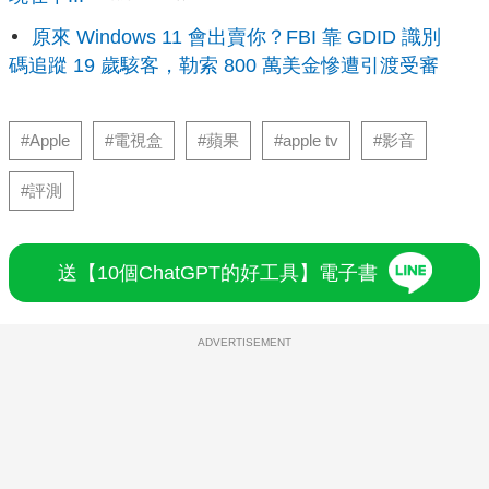
原來 Windows 11 會出賣你？FBI 靠 GDID 識別
碼追蹤 19 歲駭客，勒索 800 萬美金慘遭引渡受審
#Apple
#電視盒
#蘋果
#apple tv
#影音
#評測
送【10個ChatGPT的好工具】電子書
ADVERTISEMENT