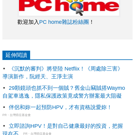
歡迎加入
PC home雜誌粉絲團
！
延伸閱讀
《沉默的審判》將登陸 Netflix！《周處除三害》
導演新作，阮經天、王淨主演
29顆鏡頭也抓不到一個賊？舊金山竊賊搭Waymo
自駕車逃逸，隱私保護政策竟成警方辦案最大阻礙
伴侶和妳一起預防HPV，才有資格說愛妳！
PR・台灣癌症基金會
立即諮詢HPV！是對自己健康最好的投資，把握
現在不...
PR・台灣癌症基金會