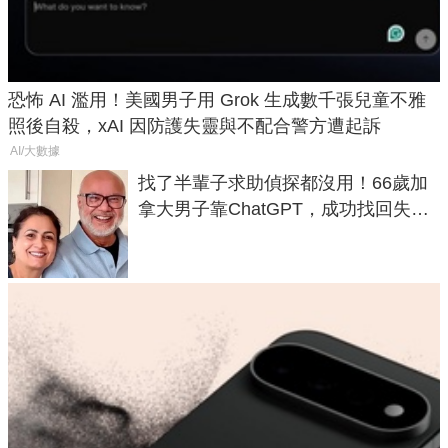
恐怖 AI 濫用！美國男子用 Grok 生成數千張兒童不雅
照後自殺，xAI 因防護失靈與不配合警方遭起訴
AI/大數據
找了半輩子求助偵探都沒用！66歲加
拿大男子靠ChatGPT，成功找回失散
50年家人