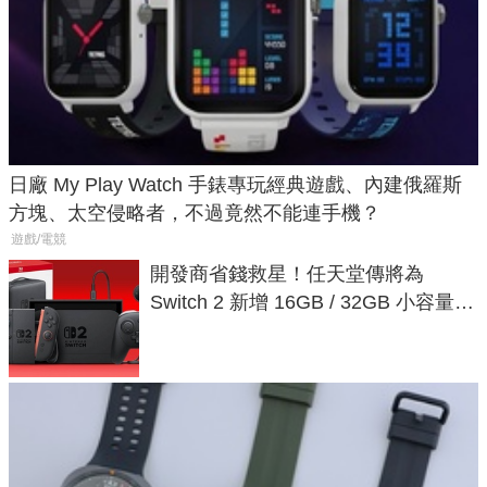
日廠 My Play Watch 手錶專玩經典遊戲、內建俄羅斯
方塊、太空侵略者，不過竟然不能連手機？
遊戲/電競
開發商省錢救星！任天堂傳將為
Switch 2 新增 16GB / 32GB 小容量遊
戲卡的選擇