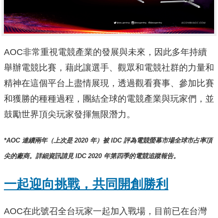
AOC非常重視電競產業的發展與未來，因此多年持續
舉辦電競比賽，藉此讓選手、觀眾和電競社群的力量和
精神在這個平台上盡情展現，透過觀看賽事、參加比賽
和獲勝的種種過程，團結全球的電競產業與玩家們，並
鼓勵世界頂尖玩家發揮無限潛力。
*AOC
連續兩年（上次是
2020
年）被
IDC
評為電競螢幕市場全球市占率頂
尖的廠商。
詳細資訊請見
IDC 2020
年第四季的電競追蹤報告。
一起迎向挑戰，共同開創勝利
AOC在此號召全台玩家一起加入戰場，目前已在台灣