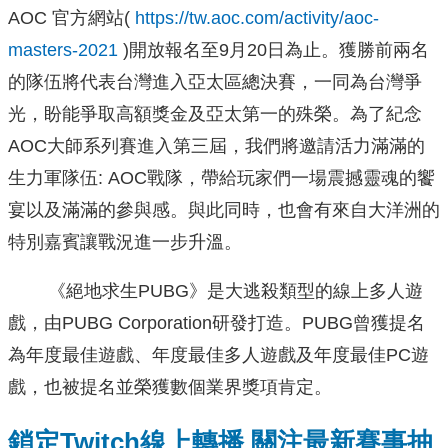
AOC 官方網站(
https://tw.aoc.com/activity/aoc-
masters-2021
)開放報名至9月20日為止。獲勝前兩名
的隊伍將代表台灣進入亞太區總決賽，一同為台灣爭
光，盼能爭取高額獎金及亞太第一的殊榮。為了紀念
AOC大師系列賽進入第三屆，我們將邀請活力滿滿的
生力軍隊伍: AOC戰隊，帶給玩家們一場震撼靈魂的饗
宴以及滿滿的參與感。與此同時，也會有來自大洋洲的
特別嘉賓讓戰況進一步升溫。
《絕地求生PUBG》是大逃殺類型的線上多人遊
戲，由PUBG Corporation研發打造。PUBG曾獲提名
為年度最佳遊戲、年度最佳多人遊戲及年度最佳PC遊
戲，也被提名並榮獲數個業界獎項肯定。
鎖定
Twitch
線上轉播 關注最新賽事抽