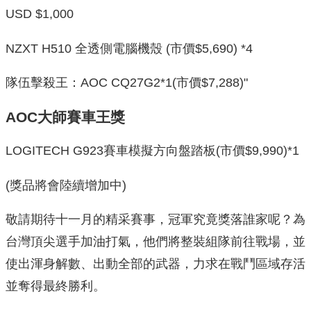
USD $1,000
NZXT H510 全透側電腦機殼 (市價$5,690) *4
隊伍擊殺王：AOC CQ27G2*1(市價$7,288)"
AOC大師賽車王獎
LOGITECH G923賽車模擬方向盤踏板(市價$9,990)*1
(獎品將會陸續增加中)
敬請期待十一月的精采賽事，冠軍究竟獎落誰家呢？為
台灣頂尖選手加油打氣，他們將整裝組隊前往戰場，並
使出渾身解數、出動全部的武器，力求在戰鬥區域存活
並奪得最終勝利。