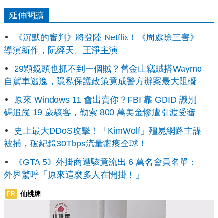
延伸閱讀
《沉默的審判》將登陸 Netflix！《周處除三害》
導演新作，阮經天、王淨主演
29顆鏡頭也抓不到一個賊？舊金山竊賊搭Waymo
自駕車逃逸，隱私保護政策竟成警方辦案最大阻礙
原來 Windows 11 會出賣你？FBI 靠 GDID 識別
碼追蹤 19 歲駭客，勒索 800 萬美金慘遭引渡受審
史上最大DDoS攻擊！「KimWolf」殭屍網路主謀
被捕，破紀錄30Tbps流量癱瘓全球！
《GTA 5》外掛商遭駭竟流出 6 萬名會員名單：
外界驚呼「原來這麼多人在開掛！」
仙桃牌
PR