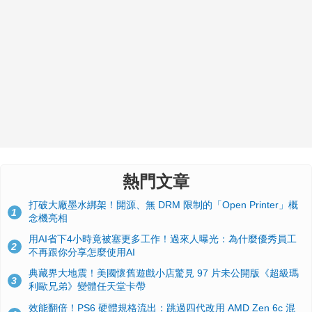
熱門文章
打破大廠墨水綁架！開源、無 DRM 限制的「Open Printer」概
1
念機亮相
用AI省下4小時竟被塞更多工作！過來人曝光：為什麼優秀員工
2
不再跟你分享怎麼使用AI
典藏界大地震！美國懷舊遊戲小店驚見 97 片未公開版《超級瑪
3
利歐兄弟》變體任天堂卡帶
效能翻倍！PS6 硬體規格流出：跳過四代改用 AMD Zen 6c 混