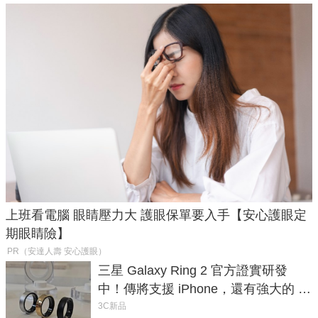
上班看電腦 眼睛壓力大 護眼保單要入手【安心護眼定
期眼睛險】
PR（安達人壽 安心護眼）
三星 Galaxy Ring 2 官方證實研發
中！傳將支援 iPhone，還有強大的 AI
與智慧家電連動功能
3C新品