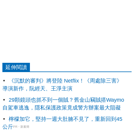
延伸閱讀
《沉默的審判》將登陸 Netflix！《周處除三害》
導演新作，阮經天、王淨主演
29顆鏡頭也抓不到一個賊？舊金山竊賊搭Waymo
自駕車逃逸，隱私保護政策竟成警方辦案最大阻礙
檸檬加它，堅持一週大肚腩不見了，重新回到45
公斤
PR・新素簡