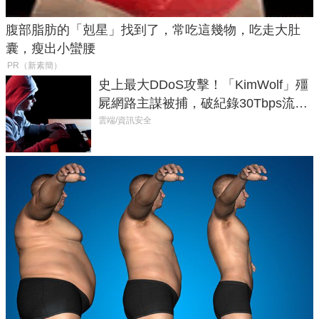
腹部脂肪的「剋星」找到了，常吃這幾物，吃走大肚
囊，瘦出小蠻腰
PR（新素簡）
史上最大DDoS攻擊！「KimWolf」殭
屍網路主謀被捕，破紀錄30Tbps流量
癱瘓全球！
雲端/資訊安全