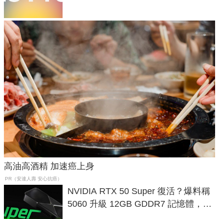
高油高酒精 加速癌上身
PR（安達人壽 安心抗癌）
NVIDIA RTX 50 Super 復活？爆料稱
5060 升級 12GB GDDR7 記憶體，這
次規格終於不擠牙膏