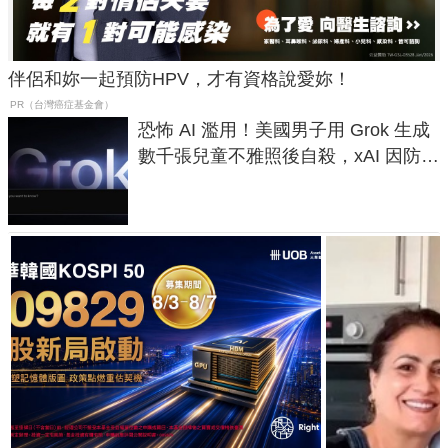
伴侶和妳一起預防HPV，才有資格說愛妳！
PR（台灣癌症基金會）
恐怖 AI 濫用！美國男子用 Grok 生成
數千張兒童不雅照後自殺，xAI 因防護
失靈與不配合警方遭起訴