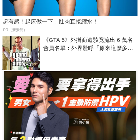
超有感！起床做一下，肚肉直接縮水！
PR（新素簡）
《GTA 5》外掛商遭駭竟流出 6 萬名
會員名單：外界驚呼「原來這麼多人
在開掛！」