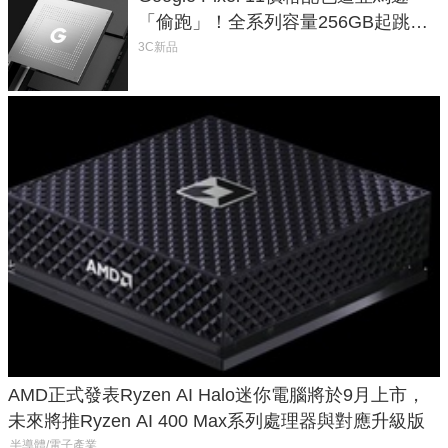
「偷跑」！全系列容量256GB起跳、
頂規摺疊機價位逼近7萬
3C新品
AMD正式發表Ryzen AI Halo迷你電腦將於9月上市，
未來將推Ryzen AI 400 Max系列處理器與對應升級版
半導體/電子產業