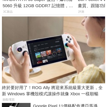
5060 升級 12GB GDDR7 記憶體，這
畫質、跟隨功
次規格終於不擠牙膏
一次看懂兩台
3C新品
評測
終於要好用了！ROG Ally 將迎來系統級重大更新，全
新 Windows 掌機殼模式讓操作就像 Xbox 一樣順暢
遊戲/電競
Google Pixel 11價格配色遭亞馬遜