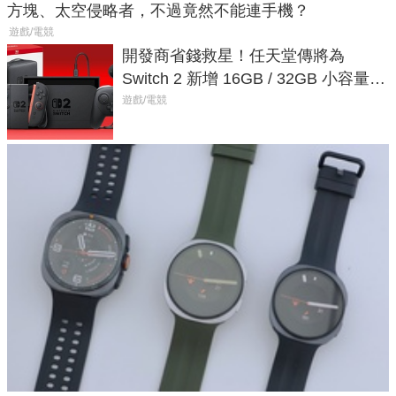
方塊、太空侵略者，不過竟然不能連手機？
遊戲/電競
開發商省錢救星！任天堂傳將為
Switch 2 新增 16GB / 32GB 小容量遊
戲卡的選擇
遊戲/電競