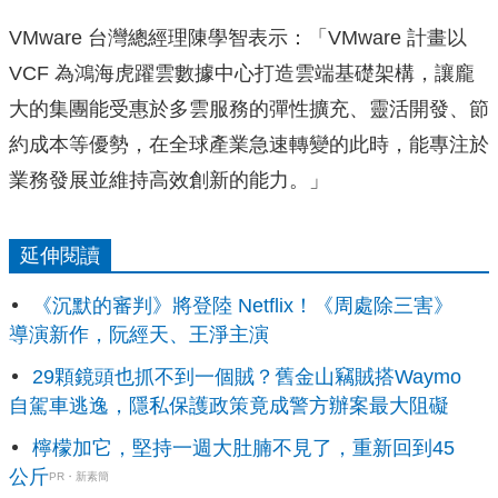
VMware 台灣總經理陳學智表示：「VM
ware 計畫以
VCF 為鴻海虎躍雲數據中心打造雲端基礎架構，
讓龐
大的集團能受惠於多雲服務的彈性擴充、靈活開發、
節
約成本等優勢，在全球產業急速轉變的此時，
能專注於
業務發展並維持高效創新的能力。」
延伸閱讀
《沉默的審判》將登陸 Netflix！《周處除三害》
導演新作，阮經天、王淨主演
29顆鏡頭也抓不到一個賊？舊金山竊賊搭Waymo
自駕車逃逸，隱私保護政策竟成警方辦案最大阻礙
檸檬加它，堅持一週大肚腩不見了，重新回到45
公斤
PR・新素簡