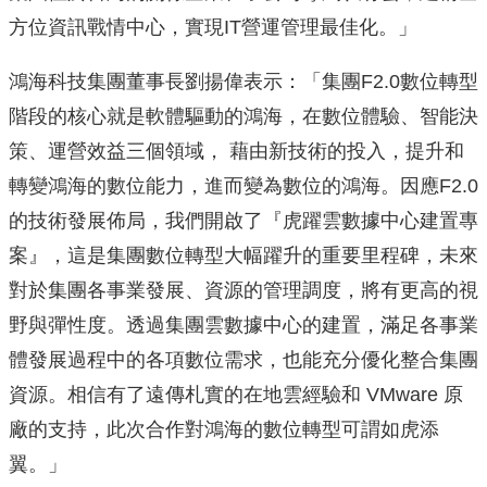
方位資訊戰情中心，實現IT營運管理最佳化。」
鴻海科技集團董事長劉揚偉表示：「集團F2.0數位轉型
階段的核
心就是軟體驅動的鴻海，在數位體驗、智能決
策、
運營效益三個領域， 藉由新技術的投入，提升和
轉變鴻海的數位能力，
進而變為數位的鴻海。因應F2.0
的技術發展佈局，我們開啟了『
虎躍雲數據中心建置專
案』，
這是集團數位轉型大幅躍升的重要里程碑，
未來
對於集團各事業發展、資源的管理調度，
將有更高的視
野與彈性度。透過集團雲數據中心的建置，
滿足各事業
體發展過程中的各項數位需求，
也能充分優化整合集團
資源。相信有了遠傳札實的在地雲經驗和 VM
ware 原
廠的支持，此次合作對鴻海的數位轉型可謂如虎添
翼。」