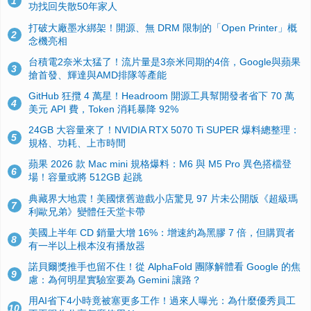
1
功找回失散50年家人
打破大廠墨水綁架！開源、無 DRM 限制的「Open Printer」概
2
念機亮相
台積電2奈米太猛了！流片量是3奈米同期的4倍，Google與蘋果
3
搶首發、輝達與AMD排隊等產能
GitHub 狂攬 4 萬星！Headroom 開源工具幫開發者省下 70 萬
4
美元 API 費，Token 消耗暴降 92%
24GB 大容量來了！NVIDIA RTX 5070 Ti SUPER 爆料總整理：
5
規格、功耗、上市時間
蘋果 2026 款 Mac mini 規格爆料：M6 與 M5 Pro 異色搭檔登
6
場！容量或將 512GB 起跳
典藏界大地震！美國懷舊遊戲小店驚見 97 片未公開版《超級瑪
7
利歐兄弟》變體任天堂卡帶
美國上半年 CD 銷量大增 16%：增速約為黑膠 7 倍，但購買者
8
有一半以上根本沒有播放器
諾貝爾獎推手也留不住！從 AlphaFold 團隊解體看 Google 的焦
9
慮：為何明星實驗室要為 Gemini 讓路？
用AI省下4小時竟被塞更多工作！過來人曝光：為什麼優秀員工
10