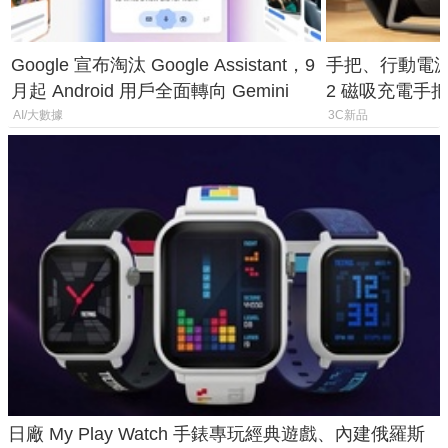
Google 宣布淘汰 Google Assistant，9
手把、行動電源合體
月起 Android 用戶全面轉向 Gemini
2 磁吸充電手把
倍
AI/大數據
3C新品
日廠 My Play Watch 手錶專玩經典遊戲、內建俄羅斯