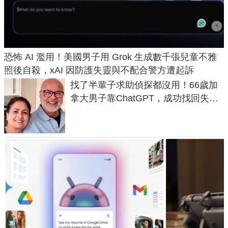
恐怖 AI 濫用！美國男子用 Grok 生成數千張兒童不雅
照後自殺，xAI 因防護失靈與不配合警方遭起訴
找了半輩子求助偵探都沒用！66歲加
拿大男子靠ChatGPT，成功找回失散
50年家人