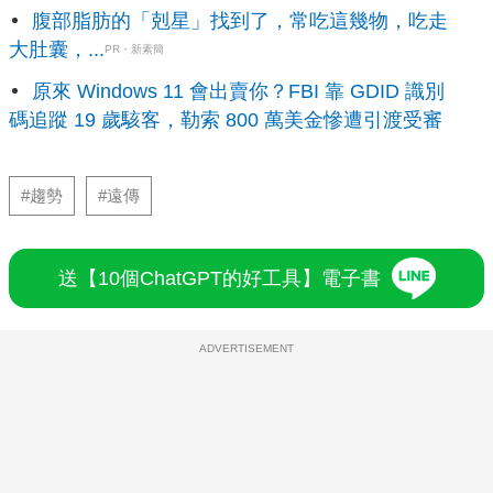
腹部脂肪的「剋星」找到了，常吃這幾物，吃走
大肚囊，...
PR・新素簡
原來 Windows 11 會出賣你？FBI 靠 GDID 識別
碼追蹤 19 歲駭客，勒索 800 萬美金慘遭引渡受審
#趨勢
#遠傳
送【10個ChatGPT的好工具】電子書
ADVERTISEMENT