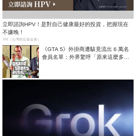
立即諮詢HPV！是對自己健康最好的投資，把握現在
不嫌晚！
PR（台灣癌症基金會）
《GTA 5》外掛商遭駭竟流出 6 萬名
會員名單：外界驚呼「原來這麼多人
在開掛！」