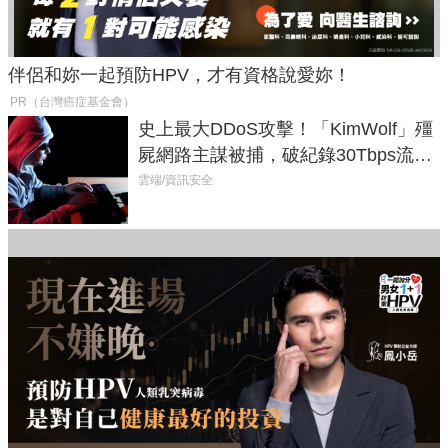
伴侶和妳一起預防HPV，才有資格說愛妳！
PR（台灣癌症基金會）
史上最大DDoS攻擊！「KimWolf」殭
屍網路主謀被捕，破紀錄30Tbps流量
癱瘓全球！
雲端/資訊安全