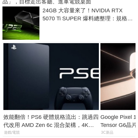
品」，目標走出客廳、進軍電競桌面
24GB 大容量來了！NVIDIA RTX
5070 Ti SUPER 爆料總整理：規格、
功耗、上市時間
效能翻倍！PS6 硬體規格流出：跳過四
Google Pix
代改用 AMD Zen 6c 混合架構，4K
Tensor G6
120fps 與全光追時代來臨
元
遊戲/電競
3C新品