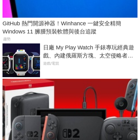
GitHub 熱門開源神器！Winhance 一鍵安全精簡
Windows 11 臃腫預裝軟體與後台追蹤
趨勢
日廠 My Play Watch 手錶專玩經典遊
戲、內建俄羅斯方塊、太空侵略者，
不過竟然不能連手機？
遊戲/電競