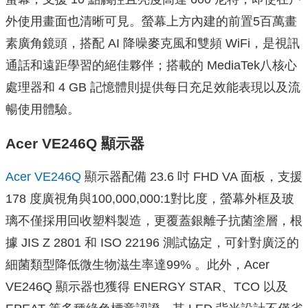
外使用畫面也清晰可見。螢幕上方內建的前置5百萬畫
素廣角鏡頭，搭配 AI 降噪麥克風和雙頻 WiFi，是視訊
通話和遠距學習的絕佳夥伴；搭載的 MediaTek八核心
處理器和 4 GB 記憶體則提供每日充足效能表現以及流
暢使用體驗。
Acer VE246Q 顯示器
Acer VE246Q
顯示器配備 23.6 吋 FHD VA 面板，支援
178 度廣視角與100,000,000:1對比度，螢幕外框及玻
璃不僅採用回收塑料製造，更覆蓋銀離子抗菌塗層，根
據 JIS Z 2801 和 ISO 22196 測試協定，可針對廣泛的
細菌類型降低微生物滋生率達99% 。此外，Acer
VE246Q 顯示器也獲得 ENERGY STAR、TCO 以及