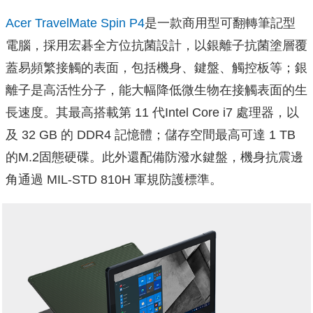
Acer TravelMate Spin P4
是一款商用型可翻轉筆記型
電腦，採用宏碁全方位抗菌設計，以銀離子抗菌塗層覆
蓋易頻繁接觸的表面，包括機身、鍵盤、觸控板等；銀
離子是高活性分子，能大幅降低微生物在接觸表面的生
長速度。其最高搭載第 11 代Intel Core i7 處理器，以
及 32 GB 的 DDR4 記憶體；儲存空間最高可達 1 TB
的M.2固態硬碟。此外還配備防潑水鍵盤，機身抗震邊
角通過 MIL-STD 810H 軍規防護標準。