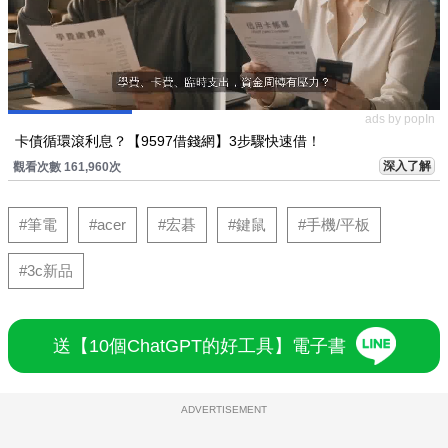
ads by popIn
卡債循環滾利息？【9597借錢網】3步驟快速借！
深入了解
觀看次數 161,960次
#筆電
#acer
#宏碁
#鍵鼠
#手機/平板
#3c新品
送【10個ChatGPT的好工具】電子書
ADVERTISEMENT