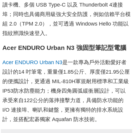
讀卡機、多個 USB Type-C 以及 Thunderbolt 4連接
埠；同時也具備商用級強大安全防護，例如信賴平台模
組 2.0（TPM 2.0），並可透過 Windows Hello 功能以
指紋辨識快速登入。
Acer ENDURO Urban N3 強固型筆記型電腦
Acer ENDURO Urban N3
是一款專為戶外活動愛好者
設計的14 吋筆電，重量僅1.85公斤、厚度僅21.95公厘
的便攜設計，更通過 MIL-810H軍規耐用標準和工業級
IP53防水防塵能力；機身四角圓弧緩衝層設計，可以
承受來自122公分的落摔撞擊力道，具備防水功能的
I/O 連接埠、喇叭和鍵盤，更擁有獨特的排水系統設
計，並搭配宏碁獨家 Aquafan 防水技術。