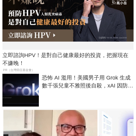
立即諮詢HPV！是對自己健康最好的投資，把握現在
不嫌晚！
PR（台灣癌症基金會）
恐怖 AI 濫用！美國男子用 Grok 生成
數千張兒童不雅照後自殺，xAI 因防護
失靈與不配合警方遭起訴