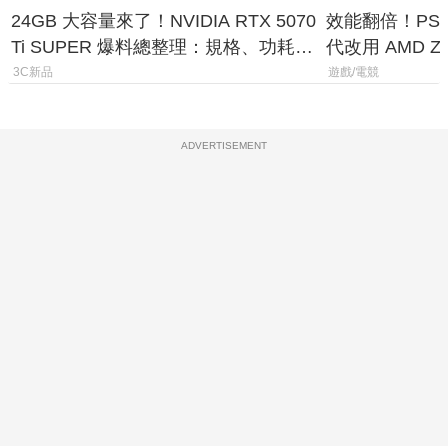
24GB 大容量來了！NVIDIA RTX 5070
效能翻倍！PS
Ti SUPER 爆料總整理：規格、功耗、
代改用 AMD Z
上市時間
120fps 與全
3C新品
遊戲/電競
ADVERTISEMENT