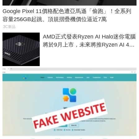
Google Pixel 11價格配色遭亞馬遜「偷跑」！全系列
容量256GB起跳、頂規摺疊機價位逼近7萬
3C新品
AMD正式發表Ryzen AI Halo迷你電腦
將於9月上市，未來將推Ryzen AI 400
Max系列處理器與對應升級版