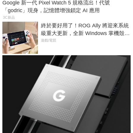
Google 新一代 Pixel Watch 5 規格流出！代號
「godric」現身，記憶體增強鎖定 AI 應用
3C新品
終於要好用了！ROG Ally 將迎來系統
級重大更新，全新 Windows 掌機殼模
式讓操作就像 Xbox 一樣順暢
遊戲/電競