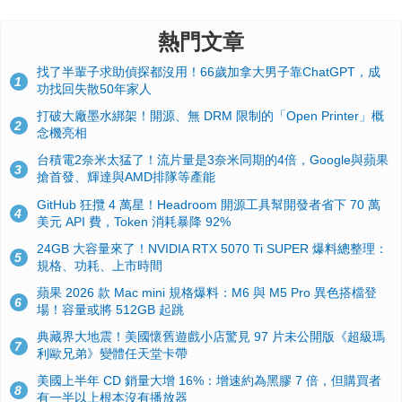
熱門文章
找了半輩子求助偵探都沒用！66歲加拿大男子靠ChatGPT，成
1
功找回失散50年家人
打破大廠墨水綁架！開源、無 DRM 限制的「Open Printer」概
2
念機亮相
台積電2奈米太猛了！流片量是3奈米同期的4倍，Google與蘋果
3
搶首發、輝達與AMD排隊等產能
GitHub 狂攬 4 萬星！Headroom 開源工具幫開發者省下 70 萬
4
美元 API 費，Token 消耗暴降 92%
24GB 大容量來了！NVIDIA RTX 5070 Ti SUPER 爆料總整理：
5
規格、功耗、上市時間
蘋果 2026 款 Mac mini 規格爆料：M6 與 M5 Pro 異色搭檔登
6
場！容量或將 512GB 起跳
典藏界大地震！美國懷舊遊戲小店驚見 97 片未公開版《超級瑪
7
利歐兄弟》變體任天堂卡帶
美國上半年 CD 銷量大增 16%：增速約為黑膠 7 倍，但購買者
8
有一半以上根本沒有播放器