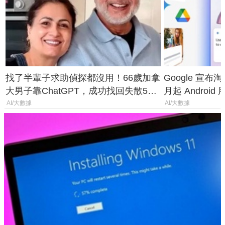
找了半輩子求助偵探都沒用！66歲加拿
Google 宣布淘汰 
大男子靠ChatGPT，成功找回失散50
月起 Android
年家人
AI/大數據
AI/大數據