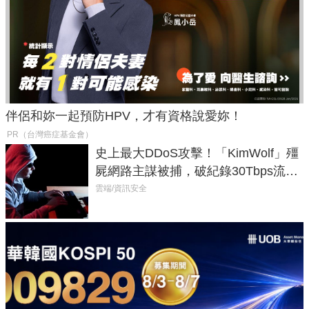
伴侶和妳一起預防HPV，才有資格說愛妳！
PR（台灣癌症基金會）
史上最大DDoS攻擊！「KimWolf」殭
屍網路主謀被捕，破紀錄30Tbps流量
癱瘓全球！
雲端/資訊安全