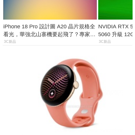
iPhone 18 Pro 設計圖 A20 晶片規格全
NVIDIA RTX
看光，華強北山寨機要起飛了？專家曝
5060 升級 1
山寨機無法復刻兩大關鍵
次規格終於不
3C新品
3C新品