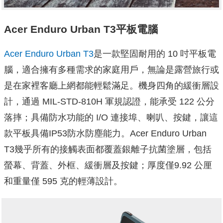
Acer Enduro Urban T3平板電腦
Acer Enduro Urban T3
是一款堅固耐用的 10 吋平板電
腦，適合擁有多種需求的家庭用戶，無論是露營旅行或
是在家裡客廳上網都能輕鬆滿足。機身四角的緩衝層設
計，通過 MIL-STD-810H 軍規認證，能承受 122 公分
落摔；具備防水功能的 I/O 連接埠、喇叭、按鍵，讓這
款平板具備IP53防水防塵能力。Acer Enduro Urban
T3幾乎所有的接觸表面都覆蓋銀離子抗菌塗層，包括
螢幕、背蓋、外框、緩衝層及按鍵；厚度僅9.92 公厘
和重量僅 595 克的輕薄設計。