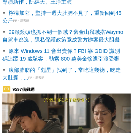
導演新作，阮經天、王淨主演
檸檬加它，堅持一週大肚腩不見了，重新回到45
公斤
PR・新素簡
29顆鏡頭也抓不到一個賊？舊金山竊賊搭Waymo
自駕車逃逸，隱私保護政策竟成警方辦案最大阻礙
原來 Windows 11 會出賣你？FBI 靠 GDID 識別
碼追蹤 19 歲駭客，勒索 800 萬美金慘遭引渡受審
腹部脂肪的「剋星」找到了，常吃這幾物，吃走
大肚囊，...
PR・新素簡
9597借錢網
PR