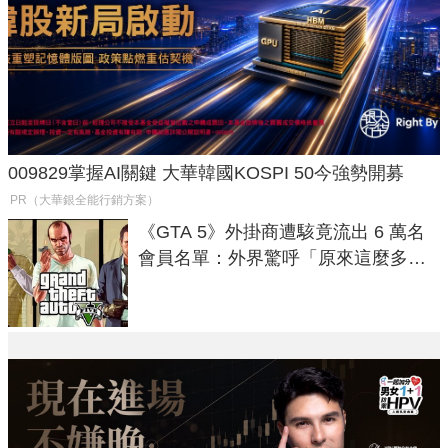
009829掌握AI關鍵 大華韓國KOSPI 50今強勢開募
PR（大華銀全能行銷方案）
《GTA 5》外掛商遭駭竟流出 6 萬名
會員名單：外界驚呼「原來這麼多人
在開掛！」