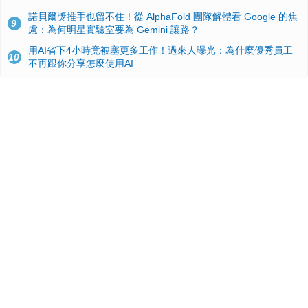
諾貝爾獎推手也留不住！從 AlphaFold 團隊解體看 Google 的焦
9
慮：為何明星實驗室要為 Gemini 讓路？
用AI省下4小時竟被塞更多工作！過來人曝光：為什麼優秀員工
10
不再跟你分享怎麼使用AI