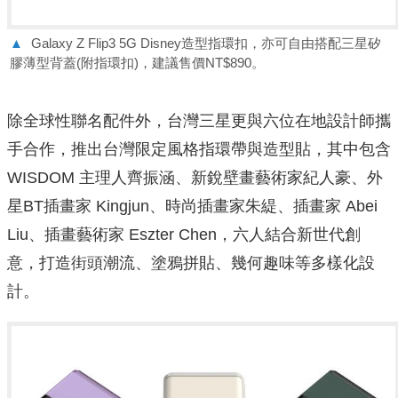
▲
Galaxy Z Flip3 5G Disney造型指環扣，亦可自由搭配三星矽
膠薄型背蓋(附指環
扣)，建議售價NT$890。
除全球性聯名配件外，台灣三星更與六位在地設計師攜
手合作，
推出台灣限定風格指環帶與造型貼，其中包含
WISDOM 主理人齊振涵、新銳壁畫藝術家紀人豪、外
星BT插畫家 Kingj
un、時尚插畫家朱緹、插畫家 Abei
Liu、插畫藝術家 Eszter Chen，六人結合新世代創
意，打造街頭潮流、塗鴉拼貼、
幾何趣味等多樣化設
計。