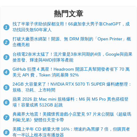
熱門文章
找了半輩子求助偵探都沒用！66歲加拿大男子靠ChatGPT，成
1
功找回失散50年家人
打破大廠墨水綁架！開源、無 DRM 限制的「Open Printer」概
2
念機亮相
台積電2奈米太猛了！流片量是3奈米同期的4倍，Google與蘋果
3
搶首發、輝達與AMD排隊等產能
GitHub 狂攬 4 萬星！Headroom 開源工具幫開發者省下 70 萬
4
美元 API 費，Token 消耗暴降 92%
24GB 大容量來了！NVIDIA RTX 5070 Ti SUPER 爆料總整理：
5
規格、功耗、上市時間
蘋果 2026 款 Mac mini 規格爆料：M6 與 M5 Pro 異色搭檔登
6
場！容量或將 512GB 起跳
典藏界大地震！美國懷舊遊戲小店驚見 97 片未公開版《超級瑪
7
利歐兄弟》變體任天堂卡帶
美國上半年 CD 銷量大增 16%：增速約為黑膠 7 倍，但購買者
8
有一半以上根本沒有播放器