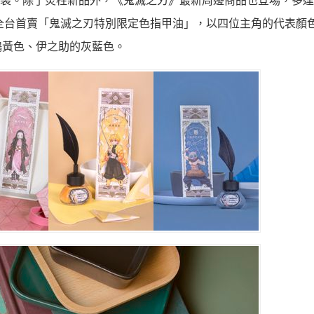
50袋。除了炎柱新品外，《鬼滅之刃》最新周邊商品也登場，多達
全台首賣「鬼滅之刃特別限定色指甲油」，以四位主角的代表顏
鵝黃色、伊之助的灰藍色。