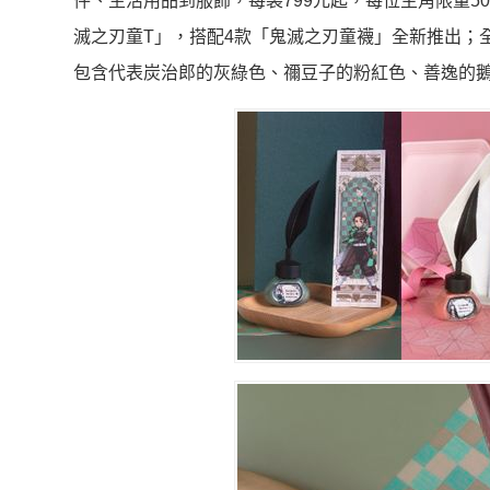
件、生活用品到服飾，每袋799元起，每位主角限量
滅之刃童T」，搭配4款「鬼滅之刃童襪」全新推出；
包含代表炭治郎的灰綠色、禰豆子的粉紅色、善逸的