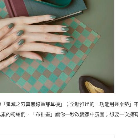
的「鬼滅之刃真無線藍芽耳機」；全新推出的「功能用途桌墊」
元素的粉絲們，「布掛畫」讓你一秒改變家中氛圍；想要一次擁