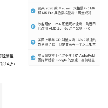
Token 消耗暴降 92%
蘋果 2026 款 Mac mini 規格爆料：M6
7
與 M5 Pro 異色搭檔登場！容量或將
512GB 起跳
效能翻倍！PS6 硬體規格流出：跳過四
8
代改用 AMD Zen 6c 混合架構，4K
120fps 與全光追時代來臨
美國上半年 CD 銷量大增 16%：增速約
9
為黑膠 7 倍，但購買者有一半以上根本
沒有播放器
諾貝爾獎推手也留不住！從 AlphaFold
開幕陸續推
10
團隊解體看 Google 的焦慮：為何明星
殺14折，
實驗室要為 Gemini 讓路？