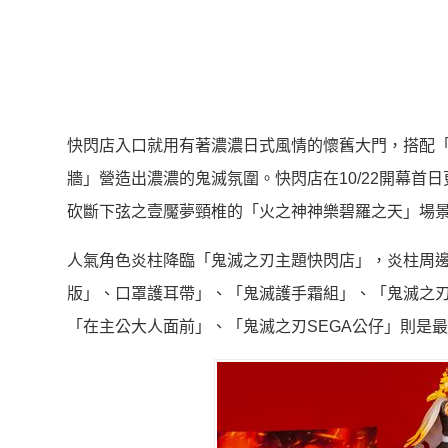
快閃店入口就用有著濃濃日式風情的懷舊大門，搭配
牆」營造出濃濃的鬼滅氛圍。快閃店在10/22開幕首
砍斷下弦之壹魘夢頸椎的「火之神神樂碧羅之天」場
人氣角色炎柱降臨「鬼滅之刃主題快閃店」，炎柱周邊
版」、口罩護耳帶」、「鬼滅護手霜組」、「鬼滅之
「在主公大人面前」、「鬼滅之刃SEGA公仔」則是