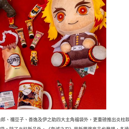
治郎、禰豆子、善逸及伊之助四大主角福袋外，更重磅推出炎柱