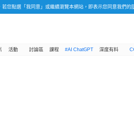
，若您點選「我同意」或繼續瀏覽本網站，即表示您同意我們的
片
活動
討論區
課程
#AI ChatGPT
深度有料
C