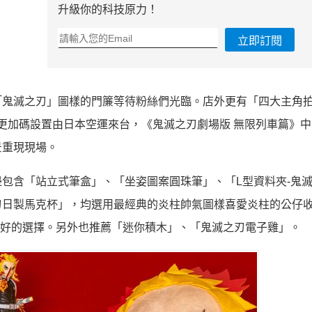
升級你的科技原力！
立即訂閱
「鬼滅之刃」圖樣的門簾等待粉絲們光臨。店外更有「四大主角
日更加碼設置由日本空運來台，《鬼滅之刃劇場版 無限列車篇》
景重現現場。
包含「站立式筆盒」、「坐姿圖案圓珠筆」、「L型資料夾-鬼
刃日製馬克杯」，均選用最經典的炎柱帥氣圖樣喜愛炎柱的公仔
最好的選擇。另外也推薦「迷你積木」、「鬼滅之刃電子雞」。