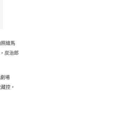
拍照繪馬
中，炭治郎
滅劇場
收藏控，