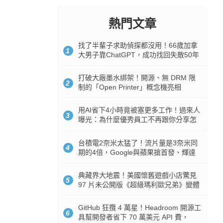
熱門文章
找了半輩子求助偵探都沒用！66歲加拿
1
大男子靠ChatGPT，成功找回失散50年
家人
打破大廠墨水綁架！開源、無 DRM 限
2
制的「Open Printer」概念機亮相
用AI省下4小時竟被塞更多工作！過來人
3
曝光：為什麼優秀員工不再跟你分享怎
麼使用AI
台積電2奈米太猛了！流片量是3奈米同
4
期的4倍，Google與蘋果搶首發、輝達
與AMD排隊等產能
典藏界大地震！美國懷舊遊戲小店驚見
5
97 片未公開版《超級瑪利歐兄弟》變體
任天堂卡帶
GitHub 狂攬 4 萬星！Headroom 開源工
6
具幫開發者省下 70 萬美元 API 費，