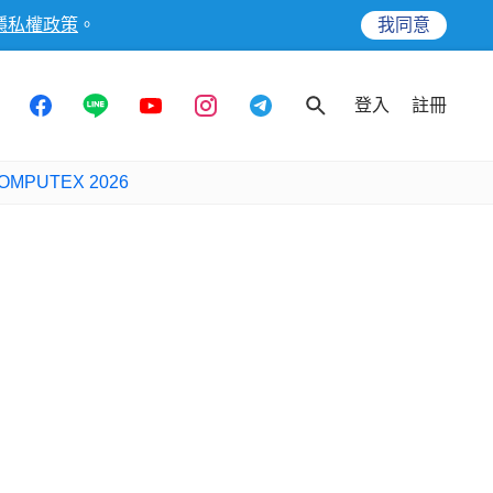
隱私權政策
。
我同意
登入
註冊
OMPUTEX 2026