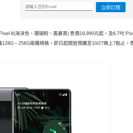
立即訂閱
xel 6(海沫色、珊瑚粉、風暴黑) 售價18,990元起，及6.7吋 Pixe
備
128G、256G兩種規格，即日起開放預購至10/27晚上7
點止，
。