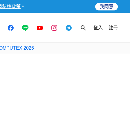
隱私權政策
。
我同意
登入
註冊
OMPUTEX 2026