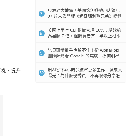
512GB 起跳
典藏界大地震！美國懷舊遊戲小店驚見
7
97 片未公開版《超級瑪利歐兄弟》變體
任天堂卡帶
美國上半年 CD 銷量大增 16%：增速約
8
為黑膠 7 倍，但購買者有一半以上根本
沒有播放器
諾貝爾獎推手也留不住！從 AlphaFold
9
團隊解體看 Google 的焦慮：為何明星
實驗室要為 Gemini 讓路？
用AI省下4小時竟被塞更多工作！過來人
手機，提升
10
曝光：為什麼優秀員工不再跟你分享怎
麼使用AI