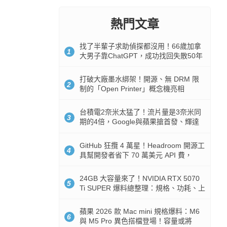
熱門文章
找了半輩子求助偵探都沒用！66歲加拿
1
大男子靠ChatGPT，成功找回失散50年
家人
打破大廠墨水綁架！開源、無 DRM 限
2
制的「Open Printer」概念機亮相
台積電2奈米太猛了！流片量是3奈米同
3
期的4倍，Google與蘋果搶首發、輝達
與AMD排隊等產能
GitHub 狂攬 4 萬星！Headroom 開源工
4
具幫開發者省下 70 萬美元 API 費，
Token 消耗暴降 92%
24GB 大容量來了！NVIDIA RTX 5070
5
Ti SUPER 爆料總整理：規格、功耗、上
市時間
蘋果 2026 款 Mac mini 規格爆料：M6
6
與 M5 Pro 異色搭檔登場！容量或將