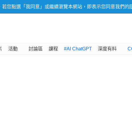
，若您點選「我同意」或繼續瀏覽本網站，即表示您同意我們的
片
活動
討論區
課程
#AI ChatGPT
深度有料
C