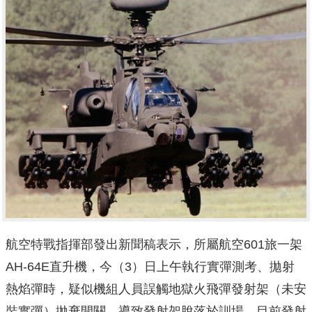
航空特戰指揮部發出新聞稿表示，所屬航空601旅一架
AH-64E直升機，今（3）日上午執行實彈測考、拋射
熱焰彈時，疑似機組人員誤觸地獄火飛彈發射架（未安
裝實彈）拋棄開關，導致發射架脫落於訓場。目前發射