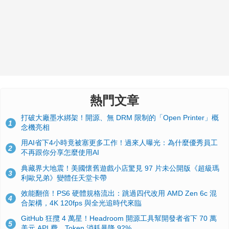
熱門文章
打破大廠墨水綁架！開源、無 DRM 限制的「Open Printer」概
1
念機亮相
用AI省下4小時竟被塞更多工作！過來人曝光：為什麼優秀員工
2
不再跟你分享怎麼使用AI
典藏界大地震！美國懷舊遊戲小店驚見 97 片未公開版《超級瑪
3
利歐兄弟》變體任天堂卡帶
效能翻倍！PS6 硬體規格流出：跳過四代改用 AMD Zen 6c 混
4
合架構，4K 120fps 與全光追時代來臨
GitHub 狂攬 4 萬星！Headroom 開源工具幫開發者省下 70 萬
5
美元 API 費，Token 消耗暴降 92%