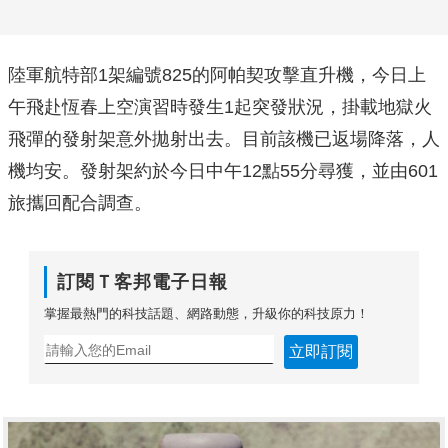
陸軍航特部1架編號825的阿帕契攻擊直升機，今日上
午飛赴恆春上空演習時發生1起突發狀況，掛載地獄火
飛彈的發射架意外拋射出去。目前該機已返場降落，人
機均安。發射架約於今日中午12點55分尋獲，並由601
旅攜回配合調查。
訂閱Ｔ客邦電子日報
掌握最熱門的科技話題、網路動態，升級你的科技原力！
立即訂閱