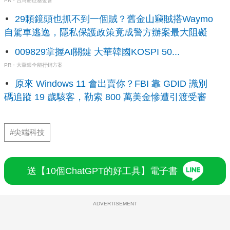
PR・台灣癌症基金會
29顆鏡頭也抓不到一個賊？舊金山竊賊搭Waymo
自駕車逃逸，隱私保護政策竟成警方辦案最大阻礙
009829掌握AI關鍵 大華韓國KOSPI 50...
PR・大華銀全能行銷方案
原來 Windows 11 會出賣你？FBI 靠 GDID 識別
碼追蹤 19 歲駭客，勒索 800 萬美金慘遭引渡受審
#尖端科技
送【10個ChatGPT的好工具】電子書
ADVERTISEMENT