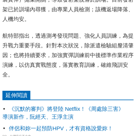
架已於訓場內尋獲，由專業人員檢測；該機返場降落、
人機均安。
航特部指出，透過測考發現問題、強化人員訓練，為提
升戰力重要手段。針對本次狀況，除派遣檢驗組釐清肇
因；也將持續要求，加強實彈訓練前中後標準作業程序
演練，以仿真實戰態度，落實教育訓練，確維飛訓安
全。
延伸閱讀
《沉默的審判》將登陸 Netflix！《周處除三害》
導演新作，阮經天、王淨主演
伴侶和妳一起預防HPV，才有資格說愛妳！