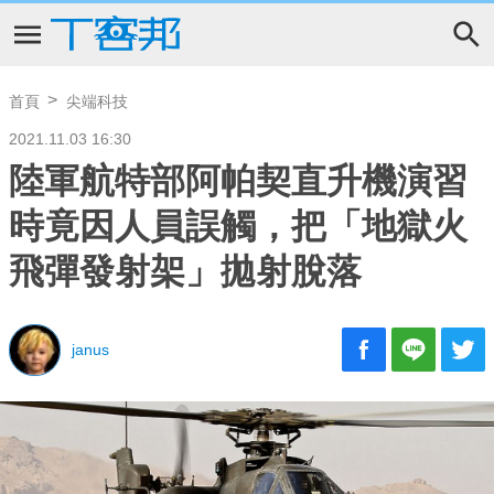
首頁
尖端科技
2021.11.03 16:30
陸軍航特部阿帕契直升機演習
時竟因人員誤觸，把「地獄火
飛彈發射架」拋射脫落
janus