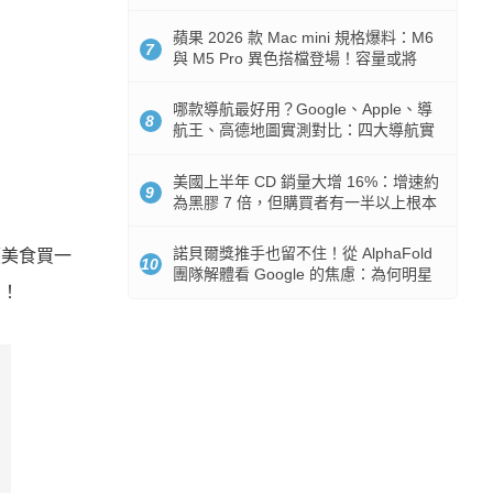
市時間
蘋果 2026 款 Mac mini 規格爆料：M6
7
與 M5 Pro 異色搭檔登場！容量或將
512GB 起跳
哪款導航最好用？Google、Apple、導
8
航王、高德地圖實測對比：四大導航實
測懶人包
美國上半年 CD 銷量大增 16%：增速約
9
為黑膠 7 倍，但購買者有一半以上根本
沒有播放器
諾貝爾獎推手也留不住！從 AlphaFold
平價美食買一
10
團隊解體看 Google 的焦慮：為何明星
動！
實驗室要為 Gemini 讓路？