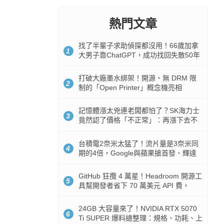
熱門文章
找了半輩子求助偵探都沒用！66歲加拿
1
大男子靠ChatGPT，成功找回失散50年
家人
打破大廠墨水綁架！開源、無 DRM 限
2
制的「Open Printer」概念機亮相
記憶體漲太兇連老闆都怕了？SK海力士
3
竟然認了價格「不正常」：再漲下去不
是好事
台積電2奈米太猛了！流片量是3奈米同
4
期的4倍，Google與蘋果搶首發、輝達
與AMD排隊等產能
GitHub 狂攬 4 萬星！Headroom 開源工
5
具幫開發者省下 70 萬美元 API 費，
Token 消耗暴降 92%
24GB 大容量來了！NVIDIA RTX 5070
6
Ti SUPER 爆料總整理：規格、功耗、上