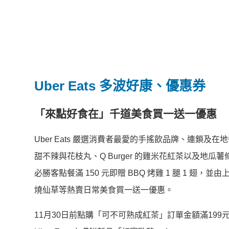
Uber Eats 多波好康、優惠券
「來點好食在」千道美食買一送一優惠
Uber Eats 嚴選消費者最愛的手搖飲品牌、連鎖及在
甜不辣與花枝丸、Q Burger 的雞米花紅茶以及地瓜薯條
必勝客點餐滿 150 元即贈 BBQ 烤雞 1 腿 1 翅，並
燒仙草等熱賣日常美食買一送一優惠。
11月30日前點購「可不可熟成紅茶」訂單金額滿199