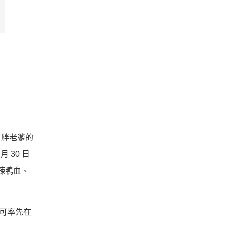
、胖老爹的
 30 日
麻辣鴨血、
還可率先在