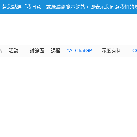
，若您點選「我同意」或繼續瀏覽本網站，即表示您同意我們的
片
活動
討論區
課程
#AI ChatGPT
深度有料
C