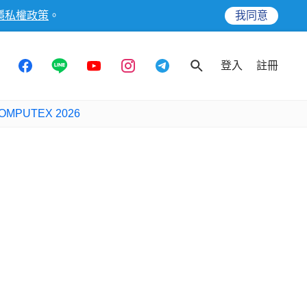
隱私權政策
。
我同意
登入
註冊
OMPUTEX 2026