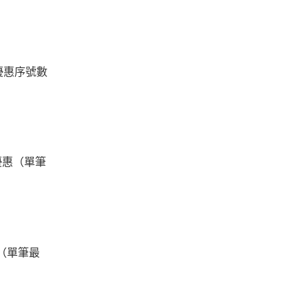
，優惠序號數
折優惠（單筆
（單筆最