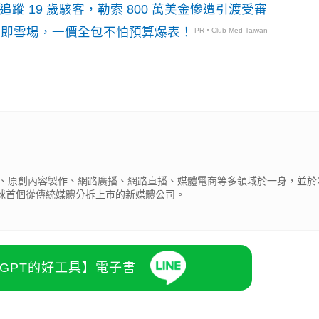
識別碼追蹤 19 歲駭客，勒索 800 萬美金慘遭引渡受審
門即雪場，一價全包不怕預算爆表！
PR・Club Med Taiwan
、原創內容製作、網路廣播、網路直播、媒體電商等多領域於一身，並於2
全球首個從傳統媒體分拆上市的新媒體公司。
atGPT的好工具】電子書