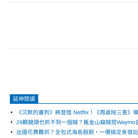
延伸閱讀
《沉默的審判》將登陸 Netflix！《周處除三害
29顆鏡頭也抓不到一個賊？舊金山竊賊搭Waym
出國花費難抓？全包式海島假期，一價搞定食宿