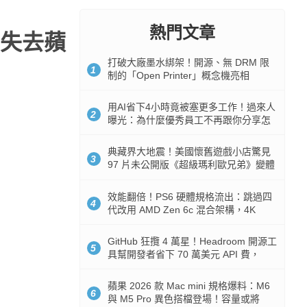
熱門文章
失去蘋
打破大廠墨水綁架！開源、無 DRM 限
1
制的「Open Printer」概念機亮相
用AI省下4小時竟被塞更多工作！過來人
2
曝光：為什麼優秀員工不再跟你分享怎
麼使用AI
典藏界大地震！美國懷舊遊戲小店驚見
3
97 片未公開版《超級瑪利歐兄弟》變體
任天堂卡帶
效能翻倍！PS6 硬體規格流出：跳過四
4
代改用 AMD Zen 6c 混合架構，4K
120fps 與全光追時代來臨
GitHub 狂攬 4 萬星！Headroom 開源工
5
具幫開發者省下 70 萬美元 API 費，
Token 消耗暴降 92%
蘋果 2026 款 Mac mini 規格爆料：M6
6
與 M5 Pro 異色搭檔登場！容量或將