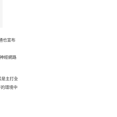
高通也宣布
加速神經網路
其是主打全
最好的環境中