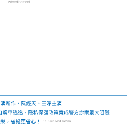
》導演新作，阮經天、王淨主演
o自駕車逃逸，隱私保護政策竟成警方辦案最大阻礙
玩樂，省錢更省心！
PR・Club Med Taiwan