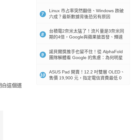
512GB 起跳
Linux 市占率突然翻倍、Windows 跌破
7
六成？最新數據背後恐另有原因
台積電2奈米太猛了！流片量是3奈米同
8
期的4倍，Google與蘋果搶首發、輝達
與AMD排隊等產能
諾貝爾獎推手也留不住！從 AlphaFold
9
團隊解體看 Google 的焦慮：為何明星
實驗室要為 Gemini 讓路？
ASUS Pad 開賣！12.2 吋雙層 OLED、
10
售價 19,900 元，指定電信資費最低 0
元入手
明白這個道