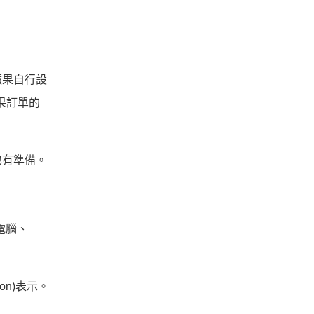
蘋果自行設
果訂單的
也有準備。
電腦、
n)表示。