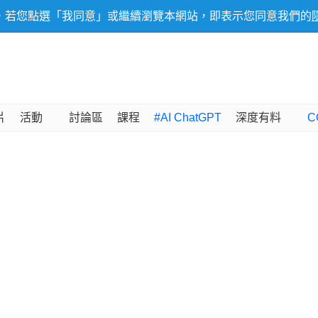
，若您點選「我同意」或繼續瀏覽本網站，即表示您同意我們的
片
活動
討論區
課程
#AI ChatGPT
深度有料
C