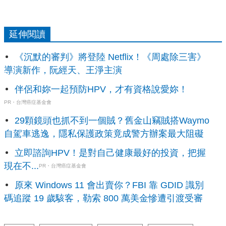
延伸閱讀
《沉默的審判》將登陸 Netflix！《周處除三害》
導演新作，阮經天、王淨主演
伴侶和妳一起預防HPV，才有資格說愛妳！
PR・台灣癌症基金會
29顆鏡頭也抓不到一個賊？舊金山竊賊搭Waymo
自駕車逃逸，隱私保護政策竟成警方辦案最大阻礙
立即諮詢HPV！是對自己健康最好的投資，把握
現在不...
PR・台灣癌症基金會
原來 Windows 11 會出賣你？FBI 靠 GDID 識別
碼追蹤 19 歲駭客，勒索 800 萬美金慘遭引渡受審