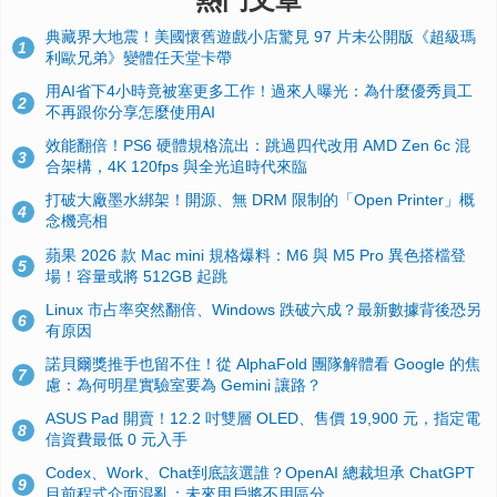
典藏界大地震！美國懷舊遊戲小店驚見 97 片未公開版《超級瑪
1
利歐兄弟》變體任天堂卡帶
用AI省下4小時竟被塞更多工作！過來人曝光：為什麼優秀員工
2
不再跟你分享怎麼使用AI
效能翻倍！PS6 硬體規格流出：跳過四代改用 AMD Zen 6c 混
3
合架構，4K 120fps 與全光追時代來臨
打破大廠墨水綁架！開源、無 DRM 限制的「Open Printer」概
4
念機亮相
蘋果 2026 款 Mac mini 規格爆料：M6 與 M5 Pro 異色搭檔登
5
場！容量或將 512GB 起跳
Linux 市占率突然翻倍、Windows 跌破六成？最新數據背後恐另
6
有原因
諾貝爾獎推手也留不住！從 AlphaFold 團隊解體看 Google 的焦
7
慮：為何明星實驗室要為 Gemini 讓路？
ASUS Pad 開賣！12.2 吋雙層 OLED、售價 19,900 元，指定電
8
信資費最低 0 元入手
Codex、Work、Chat到底該選誰？OpenAI 總裁坦承 ChatGPT
9
目前程式介面混亂：未來用戶將不用區分