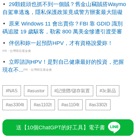
29顆鏡頭也抓不到一個賊？舊金山竊賊搭Waymo
自駕車逃逸，隱私保護政策竟成警方辦案最大阻礙
原來 Windows 11 會出賣你？FBI 靠 GDID 識別
碼追蹤 19 歲駭客，勒索 800 萬美金慘遭引渡受審
伴侶和妳一起預防HPV，才有資格說愛妳！
PR・台灣癌症基金會
立即諮詢HPV！是對自己健康最好的投資，把握
現在不...
PR・台灣癌症基金會
#NAS
#asustor
#記憶體/儲存裝置
#3c新品
#as3304t
#as1102t
#as1104t
#as3302t
送【10個ChatGPT的好工具】電子書