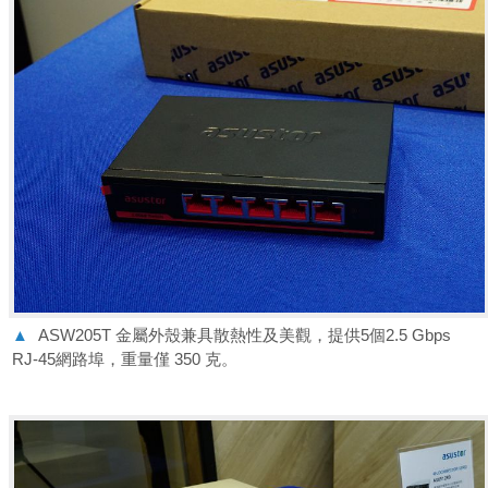
▲
ASW205T 金屬外殼兼具散熱性及美觀，提供5個2.5 Gbps
RJ-45網路埠，重量僅 350 克。