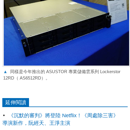
▲
同樣是今年推出的 ASUSTOR 專業儲備雲系列 Lockerstor
12RD（ AS6512RD）。
延伸閱讀
《沉默的審判》將登陸 Netflix！《周處除三害》
導演新作，阮經天、王淨主演