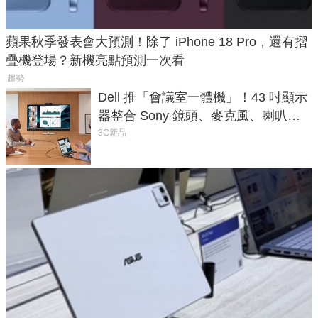
蘋果秋季發表會大預測！除了 iPhone 18 Pro，還有摺
疊機登場？新機亮點預測一次看
趨勢
Dell 推「會議室一體機」！43 吋顯示
器整合 Sony 鏡頭、麥克風、喇叭，
一條 USB-C 就能開會
3C新品