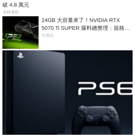
破 4.8 萬元
遊戲/電競
24GB 大容量來了！NVIDIA RTX
5070 Ti SUPER 爆料總整理：規格、
功耗、上市時間
3C新品