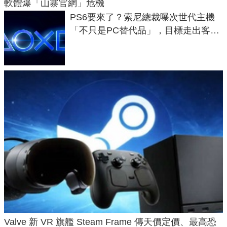
軟體爆「山寨官網」危機
PS6要來了？索尼總裁曝次世代主機
「不只是PC替代品」，目標走出客
廳、進軍電競桌面
Valve 新 VR 旗艦 Steam Frame 傳天價定價、最高恐