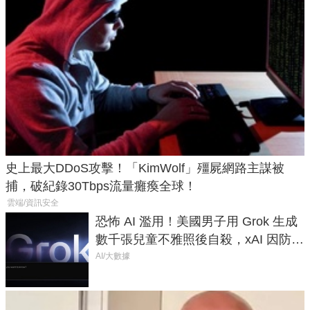
史上最大DDoS攻擊！「KimWolf」殭屍網路主謀被
捕，破紀錄30Tbps流量癱瘓全球！
雲端/資訊安全
恐怖 AI 濫用！美國男子用 Grok 生成
數千張兒童不雅照後自殺，xAI 因防護
失靈與不配合警方遭起訴
AI/大數據