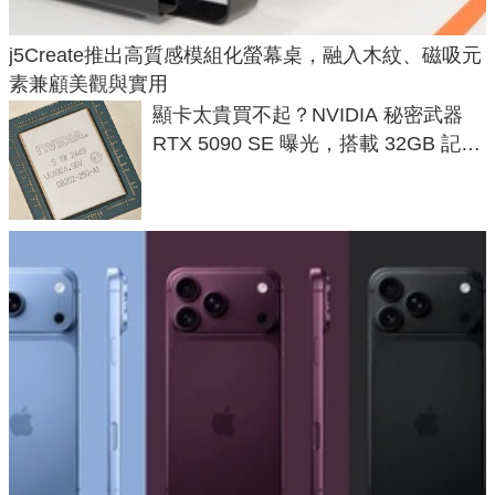
j5Create推出高質感模組化螢幕桌，融入木紋、磁吸元
素兼顧美觀與實用
顯卡太貴買不起？NVIDIA 秘密武器
RTX 5090 SE 曝光，搭載 32GB 記憶
體