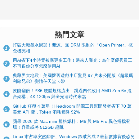
熱門文章
打破大廠墨水綁架！開源、無 DRM 限制的「Open Printer」概
1
念機亮相
用AI省下4小時竟被塞更多工作！過來人曝光：為什麼優秀員工
2
不再跟你分享怎麼使用AI
典藏界大地震！美國懷舊遊戲小店驚見 97 片未公開版《超級瑪
3
利歐兄弟》變體任天堂卡帶
效能翻倍！PS6 硬體規格流出：跳過四代改用 AMD Zen 6c 混
4
合架構，4K 120fps 與全光追時代來臨
GitHub 狂攬 4 萬星！Headroom 開源工具幫開發者省下 70 萬
5
美元 API 費，Token 消耗暴降 92%
蘋果 2026 款 Mac mini 規格爆料：M6 與 M5 Pro 異色搭檔登
6
場！容量或將 512GB 起跳
Linux 市占率突然翻倍、Windows 跌破六成？最新數據背後恐另