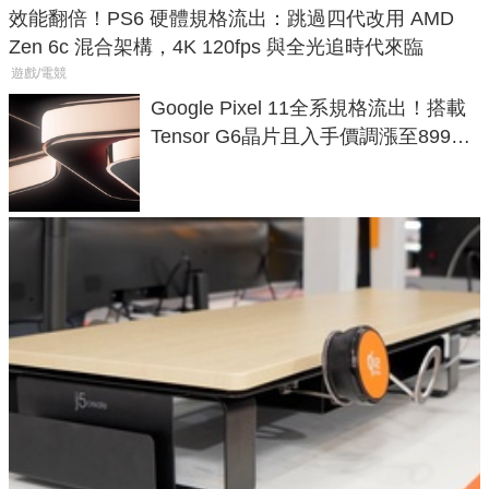
效能翻倍！PS6 硬體規格流出：跳過四代改用 AMD
Zen 6c 混合架構，4K 120fps 與全光追時代來臨
遊戲/電競
Google Pixel 11全系規格流出！搭載
Tensor G6晶片且入手價調漲至899美
元