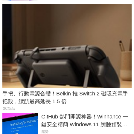
手把、行動電源合體！Belkin 推 Switch 2 磁吸充電手
把殼，續航最高延長 1.5 倍
3C新品
GitHub 熱門開源神器！Winhance 一
鍵安全精簡 Windows 11 臃腫預裝軟
體與後台追蹤
趨勢