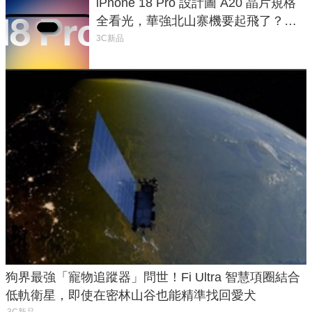
iPhone 18 Pro 設計圖 A20 晶片規格
全看光，華強北山寨機要起飛了？專
家曝山寨機無法復刻兩大關鍵
3C新品
狗界最強「寵物追蹤器」問世！Fi Ultra 智慧項圈結合
低軌衛星，即使在密林山谷也能精準找回愛犬