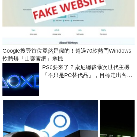
Google搜尋首位竟然是假的！超過70款熱門Windows
軟體爆「山寨官網」危機
PS6要來了？索尼總裁曝次世代主機
「不只是PC替代品」，目標走出客
廳、進軍電競桌面