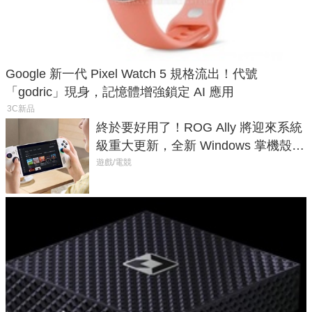
Google 新一代 Pixel Watch 5 規格流出！代號
「godric」現身，記憶體增強鎖定 AI 應用
3C新品
終於要好用了！ROG Ally 將迎來系統
級重大更新，全新 Windows 掌機殼模
式讓操作就像 Xbox 一樣順暢
遊戲/電競