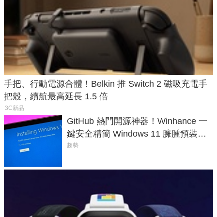
手把、行動電源合體！Belkin 推 Switch 2 磁吸充電手
把殼，續航最高延長 1.5 倍
3C新品
GitHub 熱門開源神器！Winhance 一
鍵安全精簡 Windows 11 臃腫預裝軟
體與後台追蹤
趨勢