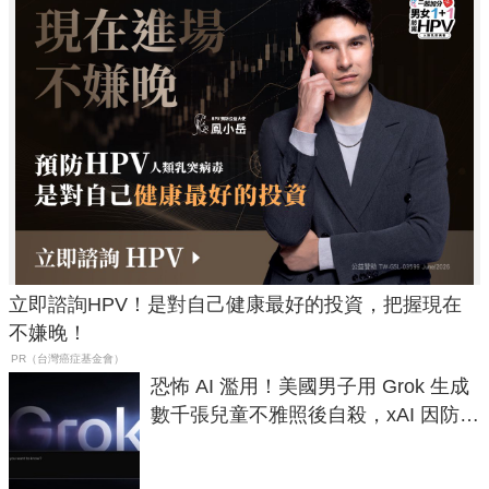
立即諮詢HPV！是對自己健康最好的投資，把握現在
不嫌晚！
PR（台灣癌症基金會）
恐怖 AI 濫用！美國男子用 Grok 生成
數千張兒童不雅照後自殺，xAI 因防護
失靈與不配合警方遭起訴