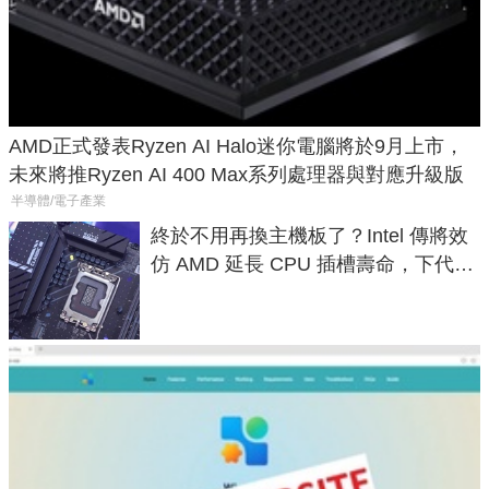
AMD正式發表Ryzen AI Halo迷你電腦將於9月上市，
未來將推Ryzen AI 400 Max系列處理器與對應升級版
半導體/電子產業
終於不用再換主機板了？Intel 傳將效
仿 AMD 延長 CPU 插槽壽命，下代
LGA 1954 至少能戰三代