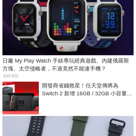
日廠 My Play Watch 手錶專玩經典遊戲、內建俄羅斯
方塊、太空侵略者，不過竟然不能連手機？
遊戲/電競
開發商省錢救星！任天堂傳將為
Switch 2 新增 16GB / 32GB 小容量遊
戲卡的選擇