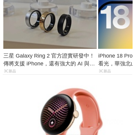
三星 Galaxy Ring 2 官方證實研發中！
iPhone 18 
傳將支援 iPhone，還有強大的 AI 與智
看光，華強北
慧家電連動功能
山寨機無法復
3C新品
3C新品