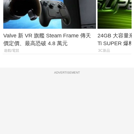
Valve 新 VR 旗艦 Steam Frame 傳天
24GB 大容量來了
價定價、最高恐破 4.8 萬元
Ti SUPER
上市時間
遊戲/電競
3C新品
ADVERTISEMENT