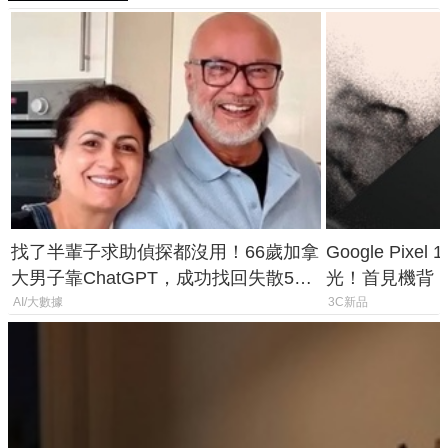
找了半輩子求助偵探都沒用！66歲加拿
Google Pixe
大男子靠ChatGPT，成功找回失散50
光！首見機背
年家人
120 倍變焦挑
AI/大數據
3C新品