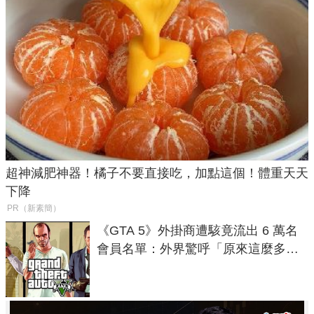
超神減肥神器！橘子不要直接吃，加點這個！體重天天
下降
PR（新素簡）
《GTA 5》外掛商遭駭竟流出 6 萬名
會員名單：外界驚呼「原來這麼多人
在開掛！」