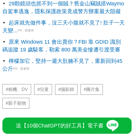
29顆鏡頭也抓不到一個賊？舊金山竊賊搭Waymo
自駕車逃逸，隱私保護政策竟成警方辦案最大阻礙
起床就先做件事，沒三天小腹就不見了! 肚子一天
天變...
PR・新素簡
原來 Windows 11 會出賣你？FBI 靠 GDID 識別
碼追蹤 19 歲駭客，勒索 800 萬美金慘遭引渡受審
檸檬加它，堅持一週大肚腩不見了，重新回到45
公斤
PR・新素簡
#相機、DV
#兒童
#攝影師
#圖片集
#親子寵物
送【10個ChatGPT的好工具】電子書