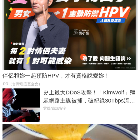
伴侶和妳一起預防HPV，才有資格說愛妳！
PR（台灣癌症基金會）
史上最大DDoS攻擊！「KimWolf」殭
屍網路主謀被捕，破紀錄30Tbps流量
癱瘓全球！
雲端/資訊安全