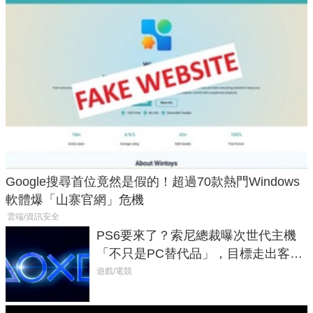
Google搜尋首位竟然是假的！超過70款熱門Windows
軟體爆「山寨官網」危機
雲端/資訊安全
PS6要來了？索尼總裁曝次世代主機
「不只是PC替代品」，目標走出客
廳、進軍電競桌面
遊戲/電競