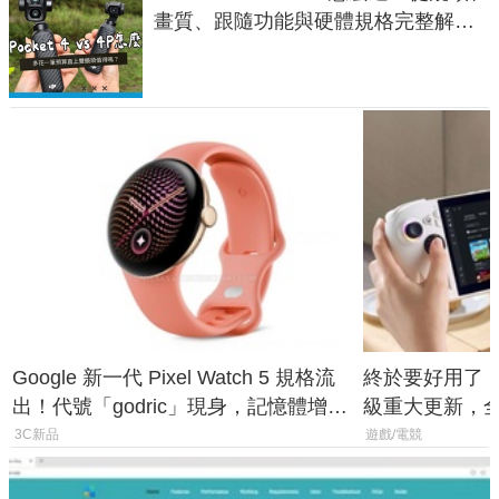
畫質、跟隨功能與硬體規格完整解
析，一次看懂兩台差異
Google 新一代 Pixel Watch 5 規格流
終於要好用了！R
出！代號「godric」現身，記憶體增強
級重大更新，全新
鎖定 AI 應用
式讓操作就像 X
3C新品
遊戲/電競