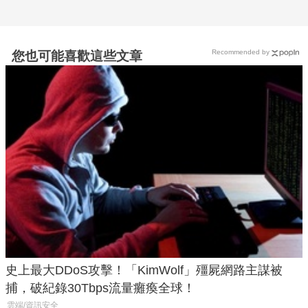
Recommended by
您也可能喜歡這些文章
史上最大DDoS攻擊！「KimWolf」殭屍網路主謀被
捕，破紀錄30Tbps流量癱瘓全球！
雲端/資訊安全