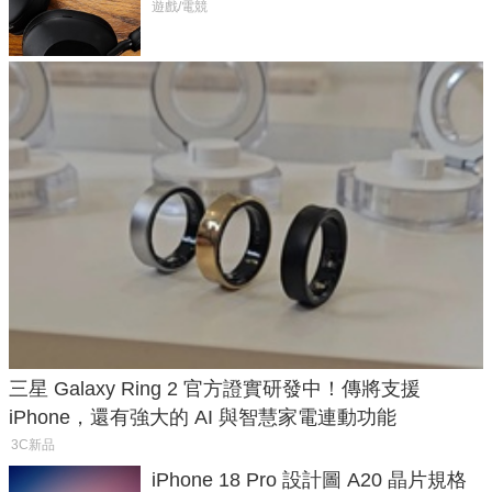
飛行超有感
遊戲/電競
三星 Galaxy Ring 2 官方證實研發中！傳將支援
iPhone，還有強大的 AI 與智慧家電連動功能
3C新品
iPhone 18 Pro 設計圖 A20 晶片規格