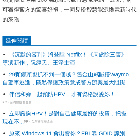
可獲得官方的驚喜好禮，一同見證智慧能源換電新時代
的來臨。
延伸閱讀
《沉默的審判》將登陸 Netflix！《周處除三害》
導演新作，阮經天、王淨主演
29顆鏡頭也抓不到一個賊？舊金山竊賊搭Waymo
自駕車逃逸，隱私保護政策竟成警方辦案最大阻礙
伴侶和妳一起預防HPV，才有資格說愛妳！
PR・台灣癌症基金會
立即諮詢HPV！是對自己健康最好的投資，把握
現在不...
PR・台灣癌症基金會
原來 Windows 11 會出賣你？FBI 靠 GDID 識別