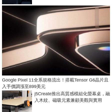
Google Pixel 11全系規格流出！搭載Tensor G6晶片且
入手價調漲至899美元
j5Create推出高質感模組化螢幕桌，融
入木紋、磁吸元素兼顧美觀與實用