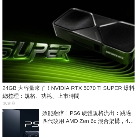
24GB 大容量來了！NVIDIA RTX 5070 Ti SUPER 爆料
總整理：規格、功耗、上市時間
3C新品
效能翻倍！PS6 硬體規格流出：跳過
四代改用 AMD Zen 6c 混合架構，4K
120fps 與全光追時代來臨