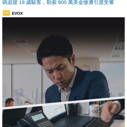
碼追蹤 19 歲駭客，勒索 800 萬美金慘遭引渡受審
EVOX
PR