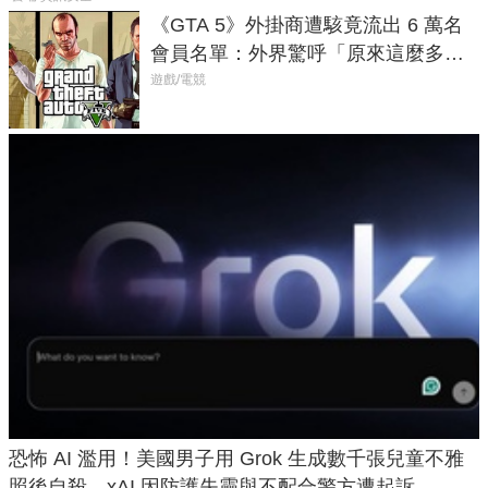
《GTA 5》外掛商遭駭竟流出 6 萬名
會員名單：外界驚呼「原來這麼多人
在開掛！」
遊戲/電競
恐怖 AI 濫用！美國男子用 Grok 生成數千張兒童不雅
照後自殺，xAI 因防護失靈與不配合警方遭起訴