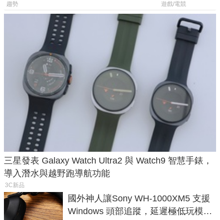
後台追蹤
過竟然不能連
趨勢
遊戲/電競
三星發表 Galaxy Watch Ultra2 與 Watch9 智慧手錶，
導入潛水與越野跑導航功能
3C新品
國外神人讓Sony WH-1000XM5 支援
Windows 頭部追蹤，延遲極低玩模擬