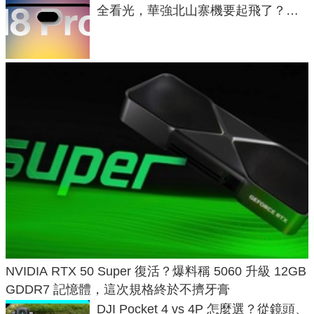
全看光，華強北山寨機要起飛了？專
家曝山寨機無法復刻兩大關鍵
NVIDIA RTX 50 Super 復活？爆料稱 5060 升級 12GB
GDDR7 記憶體，這次規格終於不擠牙膏
DJI Pocket 4 vs 4P 怎麼選？從鏡頭、