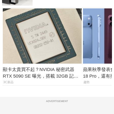
顯卡太貴買不起？NVIDIA 秘密武器
蘋果秋季發表會大
RTX 5090 SE 曝光，搭載 32GB 記憶
18 Pro，還
體
測一次看
3C新品
趨勢
ADVERTISEMENT