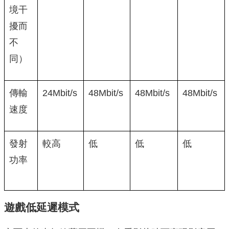
境干
擾而
不
同）
傳輸
24Mbit/s
48Mbit/s
48Mbit/s
48Mbit/s
速度
發射
較高
低
低
低
功率
遊戲低延遲模式