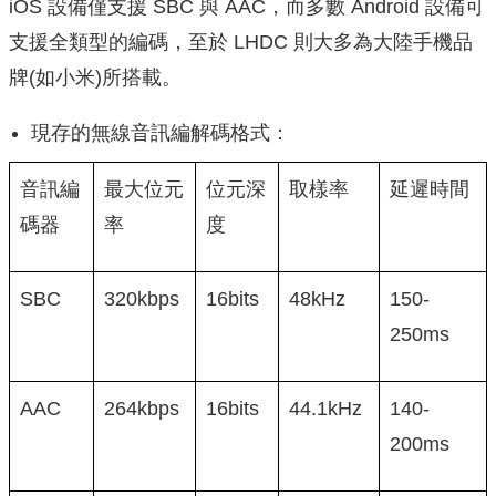
iOS 設備僅支援 SBC 與 AAC，而多數 Android 設備可
支援全類型的編碼，至於 LHDC 則大多為大陸手機品
牌(如小米)所搭載。
現存的無線音訊編解碼格式：
音訊編
最大位元
位元深
取樣率
延遲時間
碼器
率
度
SBC
320kbps
16bits
48kHz
150-
250ms
AAC
264kbps
16bits
44.1kHz
140-
200ms