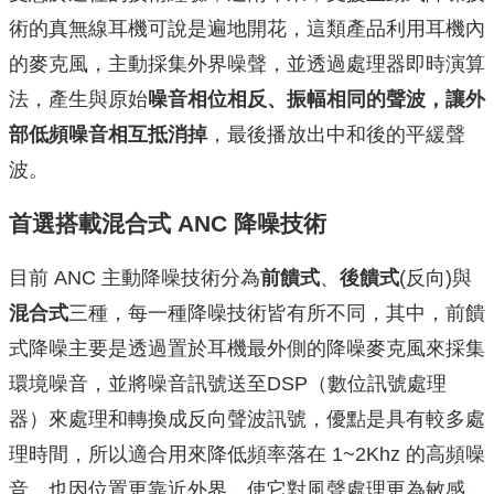
術的真無線耳機可說是遍地開花，這類產品利用耳機內
的麥克風，主動採集外界噪聲，並透過處理器即時演算
法，產生與原始
噪音相位相反、振幅相同的聲波，讓外
部低頻噪音相互抵消掉
，最後播放出中和後的平緩聲
波。
首選搭載混合式 ANC
降噪技術
目前 ANC 主動降噪技術分為
前饋式
、
後饋式
(反向)與
混合式
三種，每一種降噪技術皆有所不同，其中，前饋
式降噪主要是透過置於耳機最外側的降噪麥克風來採集
環境噪音，並將噪音訊號送至DSP（數位訊號處理
器）來處理和轉換成反向聲波訊號，優點是具有較多處
理時間，所以適合用來降低頻率落在 1~2Khz 的高頻噪
音，也因位置更靠近外界，使它對風聲處理更為敏感，