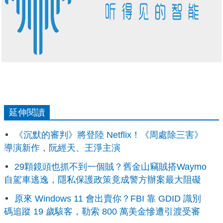
延伸閱讀
《沉默的審判》將登陸 Netflix！《周處除三害》
導演新作，阮經天、王淨主演
29顆鏡頭也抓不到一個賊？舊金山竊賊搭Waymo
自駕車逃逸，隱私保護政策竟成警方辦案最大阻礙
原來 Windows 11 會出賣你？FBI 靠 GDID 識別
碼追蹤 19 歲駭客，勒索 800 萬美金慘遭引渡受審