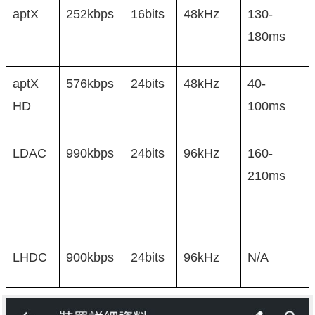
aptX
252kbps
16bits
48kHz
130-
180ms
aptX
576kbps
24bits
48kHz
40-
HD
100ms
LDAC
990kbps
24bits
96kHz
160-
210ms
LHDC
900kbps
24bits
96kHz
N/A