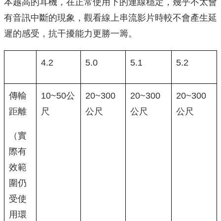
本越高的耳機，在正常使用下的連線穩定，幾乎不太會
有音訊中斷的現象，觀看線上串流影片時較不會產生延
遲的感受，抗干擾能力更勝一籌。
4.2
5.0
5.1
5.2
傳輸
10~50公
20~300
20~300
20~300
距離
尺
公尺
公尺
公尺
（實
際有
效範
圍仍
受使
用環