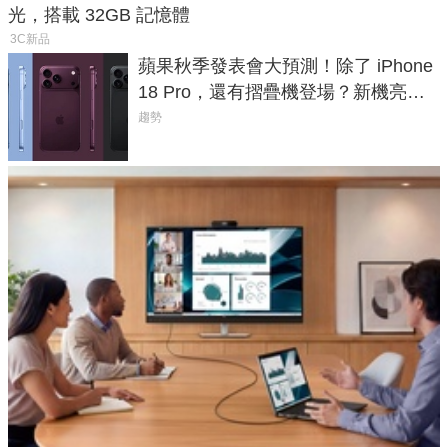
光，搭載 32GB 記憶體
3C新品
蘋果秋季發表會大預測！除了 iPhone
18 Pro，還有摺疊機登場？新機亮點
預測一次看
趨勢