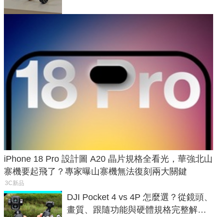
iPhone 18 Pro 設計圖 A20 晶片規格全看光，華強北山
寨機要起飛了？專家曝山寨機無法復刻兩大關鍵
3C新品
DJI Pocket 4 vs 4P 怎麼選？從鏡頭、
畫質、跟隨功能與硬體規格完整解