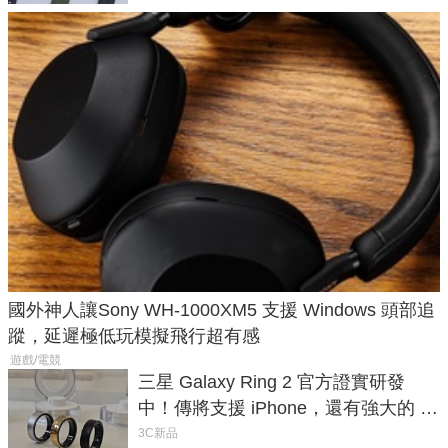
國外神人讓Sony WH-1000XM5 支援 Windows 頭部追
蹤，延遲極低玩模擬飛行超有感
遊戲/電競
三星 Galaxy Ring 2 官方證實研發
中！傳將支援 iPhone，還有強大的 AI
與智慧家電連動功能
3C新品