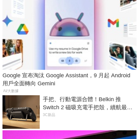
Google 宣布淘汰 Google Assistant，9 月起 Android
用戶全面轉向 Gemini
AI/大數據
手把、行動電源合體！Belkin 推
Switch 2 磁吸充電手把殼，續航最高
延長 1.5 倍
3C新品