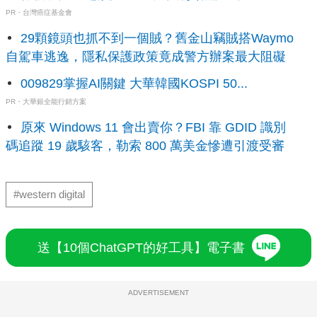
PR・台灣癌症基金會
29顆鏡頭也抓不到一個賊？舊金山竊賊搭Waymo
自駕車逃逸，隱私保護政策竟成警方辦案最大阻礙
009829掌握AI關鍵 大華韓國KOSPI 50...
PR・大華銀全能行銷方案
原來 Windows 11 會出賣你？FBI 靠 GDID 識別
碼追蹤 19 歲駭客，勒索 800 萬美金慘遭引渡受審
#western digital
送【10個ChatGPT的好工具】電子書
ADVERTISEMENT