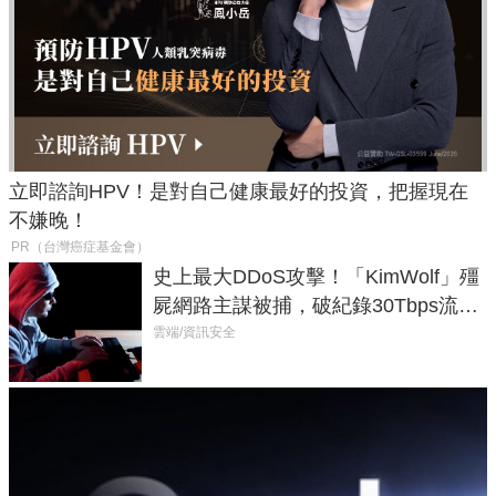
立即諮詢HPV！是對自己健康最好的投資，把握現在
不嫌晚！
PR（台灣癌症基金會）
史上最大DDoS攻擊！「KimWolf」殭
屍網路主謀被捕，破紀錄30Tbps流量
癱瘓全球！
雲端/資訊安全