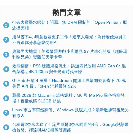
熱門文章
打破大廠墨水綁架！開源、無 DRM 限制的「Open Printer」概
1
念機亮相
用AI省下4小時竟被塞更多工作！過來人曝光：為什麼優秀員工
2
不再跟你分享怎麼使用AI
典藏界大地震！美國懷舊遊戲小店驚見 97 片未公開版《超級瑪
3
利歐兄弟》變體任天堂卡帶
效能翻倍！PS6 硬體規格流出：跳過四代改用 AMD Zen 6c 混
4
合架構，4K 120fps 與全光追時代來臨
GitHub 狂攬 4 萬星！Headroom 開源工具幫開發者省下 70 萬
5
美元 API 費，Token 消耗暴降 92%
蘋果 2026 款 Mac mini 規格爆料：M6 與 M5 Pro 異色搭檔登
6
場！容量或將 512GB 起跳
Linux 市占率突然翻倍、Windows 跌破六成？最新數據背後恐另
7
有原因
台積電2奈米太猛了！流片量是3奈米同期的4倍，Google與蘋果
8
搶首發、輝達與AMD排隊等產能