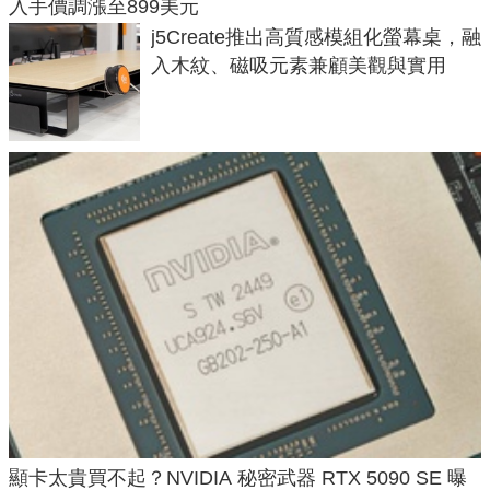
入手價調漲至899美元
j5Create推出高質感模組化螢幕桌，融
入木紋、磁吸元素兼顧美觀與實用
顯卡太貴買不起？NVIDIA 秘密武器 RTX 5090 SE 曝