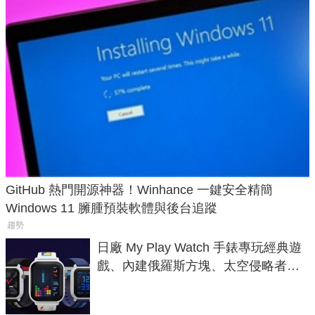
GitHub 熱門開源神器！Winhance 一鍵安全精簡
Windows 11 臃腫預裝軟體與後台追蹤
趨勢
日廠 My Play Watch 手錶專玩經典遊
戲、內建俄羅斯方塊、太空侵略者，
不過竟然不能連手機？