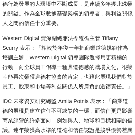
德行為發展的大環境中不斷成長，是連續多年獲此殊榮
的關鍵。
作為全球數據基礎架構的領導者，
與利益關係
人之間的信任十分重要。
Western Digital 資深副總兼法令遵循主管 Tiffany
Scurry 表示：「相較於年復一年把商業道德規範作為
培訓主題，Weste
rn Digital 領導團隊選擇用更積極的
行動，
向全球員工倡導一種具道德感的職場文化。
很榮
幸能再次榮獲道德村協會的肯定，也藉此展現我們對於
員工、
股東和市場等利益關係人所肩負的道德責任。」
IDC 未來資安研究總監 Amita Potnis 表示：「商業道
德的展現是建立信任不可或缺的一環，
而信任更是影響
商業經營的許多面向，例如與人、
地球和目標相關的倡
議。
連年榮獲高水準的道德和信任認證是競爭優勢差異