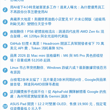
用AI省下4小時竟被塞更多工作！過來人曝光：為什麼優秀員工
2
不再跟你分享怎麼使用AI
典藏界大地震！美國懷舊遊戲小店驚見 97 片未公開版《超級瑪
3
利歐兄弟》變體任天堂卡帶
效能翻倍！PS6 硬體規格流出：跳過四代改用 AMD Zen 6c 混
4
合架構，4K 120fps 與全光追時代來臨
GitHub 狂攬 4 萬星！Headroom 開源工具幫開發者省下 70 萬
5
美元 API 費，Token 消耗暴降 92%
蘋果 2026 款 Mac mini 規格爆料：M6 與 M5 Pro 異色搭檔登
6
場！容量或將 512GB 起跳
Linux 市占率突然翻倍、Windows 跌破六成？最新數據背後恐另
7
有原因
台積電2奈米太猛了！流片量是3奈米同期的4倍，Google與蘋果
8
搶首發、輝達與AMD排隊等產能
諾貝爾獎推手也留不住！從 AlphaFold 團隊解體看 Google 的焦
9
慮：為何明星實驗室要為 Gemini 讓路？
ASUS Pad 開賣！12.2 吋雙層 OLED、售價 19,900 元，指定電
10
信資費最低 0 元入手