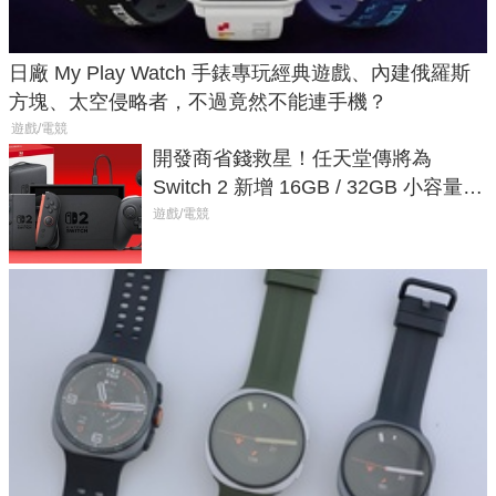
日廠 My Play Watch 手錶專玩經典遊戲、內建俄羅斯
方塊、太空侵略者，不過竟然不能連手機？
遊戲/電競
開發商省錢救星！任天堂傳將為
Switch 2 新增 16GB / 32GB 小容量遊
戲卡的選擇
遊戲/電競