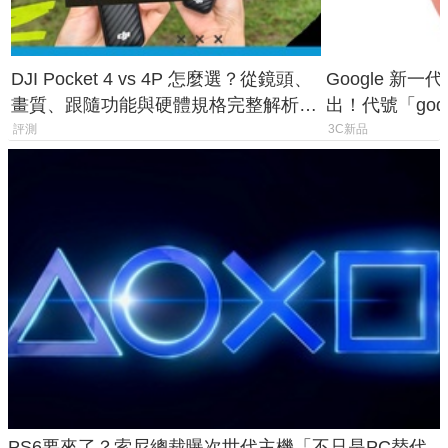
DJI Pocket 4 vs 4P 怎麼選？從鏡頭、
Google 新一代 
畫質、跟隨功能與硬體規格完整解析，
出！代號「god
一次看懂兩台差異
鎖定 AI 應用
評測
3C新品
PS6要來了？索尼總裁曝次世代主機「不只是PC替代