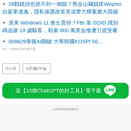
29顆鏡頭也抓不到一個賊？舊金山竊賊搭Waymo
自駕車逃逸，隱私保護政策竟成警方辦案最大阻礙
原來 Windows 11 會出賣你？FBI 靠 GDID 識別
碼追蹤 19 歲駭客，勒索 800 萬美金慘遭引渡受審
009829掌握AI關鍵 大華韓國KOSPI 50...
PR・大華銀全能行銷方案
#小米
#手機/平板
送【10個ChatGPT的好工具】電子書
ADVERTISEMENT