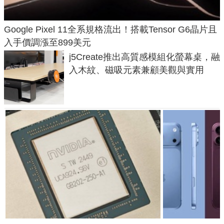
Google Pixel 11全系規格流出！搭載Tensor G6晶片且
入手價調漲至899美元
j5Create推出高質感模組化螢幕桌，融
入木紋、磁吸元素兼顧美觀與實用