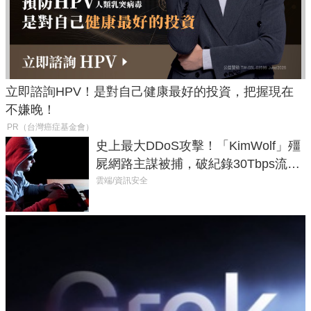
立即諮詢HPV！是對自己健康最好的投資，把握現在
不嫌晚！
PR（台灣癌症基金會）
史上最大DDoS攻擊！「KimWolf」殭
屍網路主謀被捕，破紀錄30Tbps流量
癱瘓全球！
雲端/資訊安全