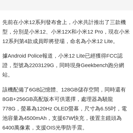
先前在小米12系列發布會上，小米共計推出了三款機
型，分別是小米12、小米12X和小米12 Pro，現在小米
12系列第4款成員即將登場，命名為小米12 Lite。
據Android Police報道，小米12 Lite已經獲得FCC認
證，型號為2203129G，同時現身Geekbench跑分網
站。
該機配備了6GB記憶體、128GB儲存空間，同時還有
8GB+256GB高配版本可供選擇，處理器為驍龍
778G，螢幕為120Hz OLED螢幕，尺寸為6.55吋，電
池容量為4500mAh，支援67W快充，後置主鏡頭為
6400萬像素，支援OIS光學防手震。