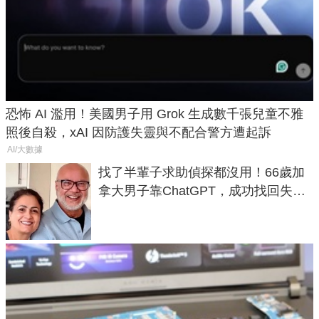
恐怖 AI 濫用！美國男子用 Grok 生成數千張兒童不雅
照後自殺，xAI 因防護失靈與不配合警方遭起訴
AI/大數據
找了半輩子求助偵探都沒用！66歲加
拿大男子靠ChatGPT，成功找回失散
50年家人