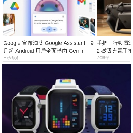
Google 宣布淘汰 Google Assistant，9
手把、行動電源合體
月起 Android 用戶全面轉向 Gemini
2 磁吸充電手把
倍
AI/大數據
3C新品