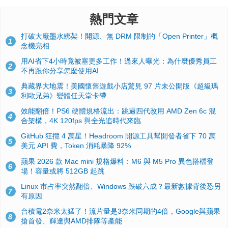
熱門文章
打破大廠墨水綁架！開源、無 DRM 限制的「Open Printer」概
1
念機亮相
用AI省下4小時竟被塞更多工作！過來人曝光：為什麼優秀員工
2
不再跟你分享怎麼使用AI
典藏界大地震！美國懷舊遊戲小店驚見 97 片未公開版《超級瑪
3
利歐兄弟》變體任天堂卡帶
效能翻倍！PS6 硬體規格流出：跳過四代改用 AMD Zen 6c 混
4
合架構，4K 120fps 與全光追時代來臨
GitHub 狂攬 4 萬星！Headroom 開源工具幫開發者省下 70 萬
5
美元 API 費，Token 消耗暴降 92%
蘋果 2026 款 Mac mini 規格爆料：M6 與 M5 Pro 異色搭檔登
6
場！容量或將 512GB 起跳
Linux 市占率突然翻倍、Windows 跌破六成？最新數據背後恐另
7
有原因
台積電2奈米太猛了！流片量是3奈米同期的4倍，Google與蘋果
8
搶首發、輝達與AMD排隊等產能