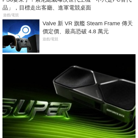
品」，目標走出客廳、進軍電競桌面
遊戲/電競
Valve 新 VR 旗艦 Steam Frame 傳天
價定價、最高恐破 4.8 萬元
遊戲/電競