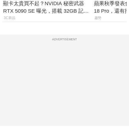
顯卡太貴買不起？NVIDIA 秘密武器
蘋果秋季發表會大
RTX 5090 SE 曝光，搭載 32GB 記憶
18 Pro，還
體
測一次看
3C新品
趨勢
ADVERTISEMENT