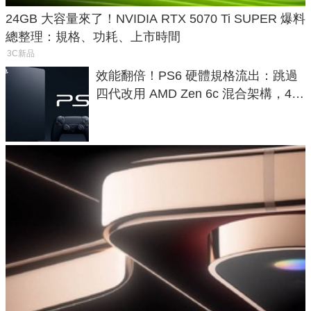
24GB 大容量來了！NVIDIA RTX 5070 Ti SUPER 爆料
總整理：規格、功耗、上市時間
3C新品
效能翻倍！PS6 硬體規格流出：跳過
四代改用 AMD Zen 6c 混合架構，4K
120fps 與全光追時代來臨