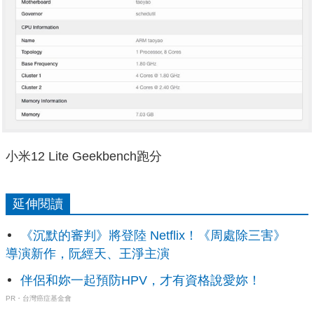
小米12 Lite Geekbench跑分
延伸閱讀
《沉默的審判》將登陸 Netflix！《周處除三害》
導演新作，阮經天、王淨主演
伴侶和妳一起預防HPV，才有資格說愛妳！
PR・台灣癌症基金會