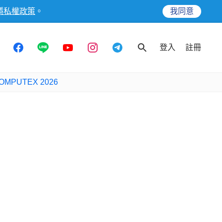
隱私權政策
。
我同意
登入
註冊
OMPUTEX 2026