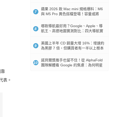
市時間
蘋果 2026 款 Mac mini 規格爆料：M6
7
與 M5 Pro 異色搭檔登場！容量或將
512GB 起跳
哪款導航最好用？Google、Apple、導
8
航王、高德地圖實測對比：四大導航實
測懶人包
美國上半年 CD 銷量大增 16%：增速約
9
為黑膠 7 倍，但購買者有一半以上根本
沒有播放器
諾貝爾獎推手也留不住！從 AlphaFold
10
團隊解體看 Google 的焦慮：為何明星
實驗室要為 Gemini 讓路？
則靠
是代表。