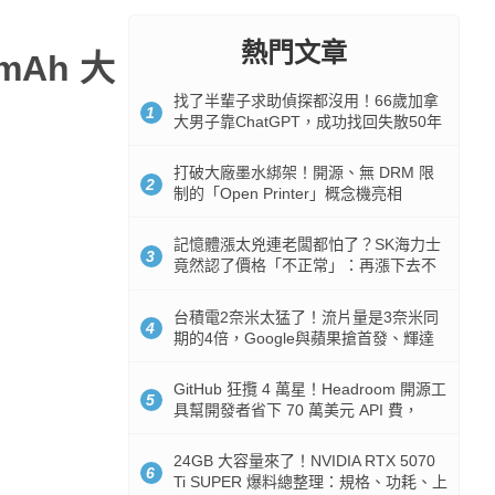
熱門文章
mAh 大
找了半輩子求助偵探都沒用！66歲加拿
1
大男子靠ChatGPT，成功找回失散50年
家人
打破大廠墨水綁架！開源、無 DRM 限
2
制的「Open Printer」概念機亮相
記憶體漲太兇連老闆都怕了？SK海力士
3
竟然認了價格「不正常」：再漲下去不
是好事
台積電2奈米太猛了！流片量是3奈米同
4
期的4倍，Google與蘋果搶首發、輝達
與AMD排隊等產能
GitHub 狂攬 4 萬星！Headroom 開源工
5
具幫開發者省下 70 萬美元 API 費，
Token 消耗暴降 92%
24GB 大容量來了！NVIDIA RTX 5070
6
Ti SUPER 爆料總整理：規格、功耗、上