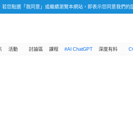
，若您點選「我同意」或繼續瀏覽本網站，即表示您同意我們的
片
活動
討論區
課程
#AI ChatGPT
深度有料
C