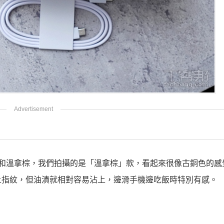
贏家綠和溫拿棕，我們拍攝的是「溫拿棕」款，看起來很像古銅色的
上指紋，但油漬就相對容易沾上，邊滑手機邊吃飯時特別有感。