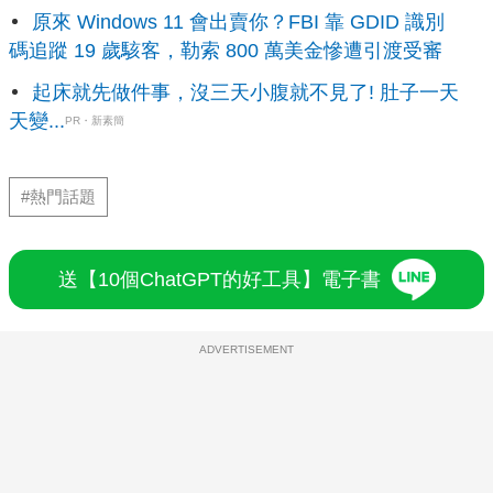
原來 Windows 11 會出賣你？FBI 靠 GDID 識別
碼追蹤 19 歲駭客，勒索 800 萬美金慘遭引渡受審
起床就先做件事，沒三天小腹就不見了! 肚子一天
天變...
PR・新素簡
#熱門話題
送【10個ChatGPT的好工具】電子書
ADVERTISEMENT