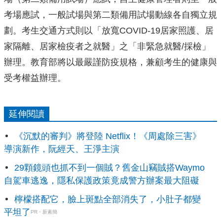
考場應試，一般試場與第二類備用試場動線各自獨立規
劃。考生交通方式則以「放寬COVID-19居家照護、居
家隔離、居家檢疫者之就醫」之「非緊急就醫/採檢」
辦理。教育部將以最嚴謹防疫規格，兼顧考生的健康與
受考權益辦理。
延伸閱讀
《沉默的審判》將登陸 Netflix！《周處除三害》
導演新作，阮經天、王淨主演
29顆鏡頭也抓不到一個賊？舊金山竊賊搭Waymo
自駕車逃逸，隱私保護政策竟成警方辦案最大阻礙
檸檬搭配它，臉上斑點全部消失了，小肚子都變
平坦了
PR・新素簡