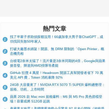
熱門文章
找了半輩子求助偵探都沒用！66歲加拿大男子靠ChatGPT，成
1
功找回失散50年家人
打破大廠墨水綁架！開源、無 DRM 限制的「Open Printer」概
2
念機亮相
台積電2奈米太猛了！流片量是3奈米同期的4倍，Google與蘋果
3
搶首發、輝達與AMD排隊等產能
GitHub 狂攬 4 萬星！Headroom 開源工具幫開發者省下 70 萬
4
美元 API 費，Token 消耗暴降 92%
24GB 大容量來了！NVIDIA RTX 5070 Ti SUPER 爆料總整理：
5
規格、功耗、上市時間
蘋果 2026 款 Mac mini 規格爆料：M6 與 M5 Pro 異色搭檔登
6
場！容量或將 512GB 起跳
典藏界大地震！美國懷舊遊戲小店驚見 97 片未公開版《超級瑪