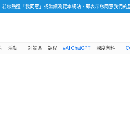
，若您點選「我同意」或繼續瀏覽本網站，即表示您同意我們的
片
活動
討論區
課程
#AI ChatGPT
深度有料
C