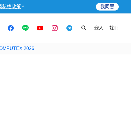
隱私權政策
。
我同意
登入
註冊
OMPUTEX 2026