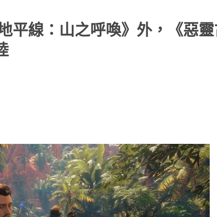
生《地平線：山之呼喚》外，《惡
陸