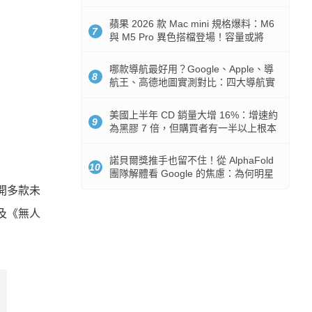
市時間
蘋果 2026 款 Mac mini 規格爆料：M6
7
與 M5 Pro 異色搭檔登場！容量或將
512GB 起跳
哪款導航最好用？Google、Apple、導
8
航王、高德地圖實測對比：四大導航實
測懶人包
美國上半年 CD 銷量大增 16%：增速約
9
為黑膠 7 倍，但購買者有一半以上根本
沒有播放器
諾貝爾獎推手也留不住！從 AlphaFold
10
團隊解體看 Google 的焦慮：為何明星
實驗室要為 Gemini 讓路？
公開多款未
以及《無人