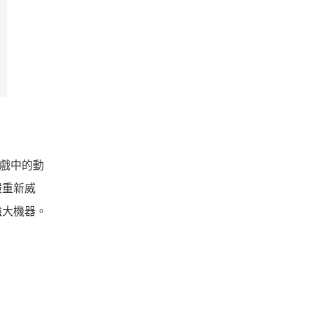
遊戲中的動
嚴重新威
強大機器。