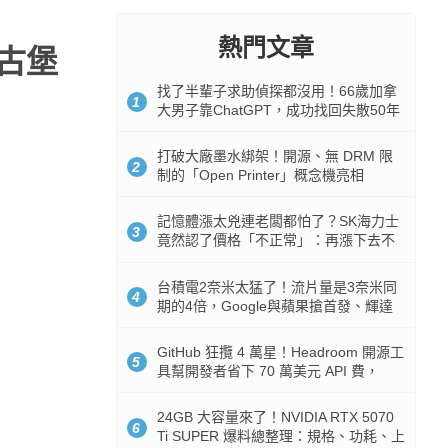
熱門文章
靈古堡
找了半輩子求助偵探都沒用！66歲加拿
1
大男子靠ChatGPT，成功找回失散50年
家人
打破大廠墨水綁架！開源、無 DRM 限
2
制的「Open Printer」概念機亮相
記憶體漲太兇連老闆都怕了？SK海力士
3
竟然認了價格「不正常」：再漲下去不
是好事
台積電2奈米太猛了！流片量是3奈米同
4
期的4倍，Google與蘋果搶首發、輝達
與AMD排隊等產能
GitHub 狂攬 4 萬星！Headroom 開源工
5
具幫開發者省下 70 萬美元 API 費，
Token 消耗暴降 92%
24GB 大容量來了！NVIDIA RTX 5070
6
Ti SUPER 爆料總整理：規格、功耗、上