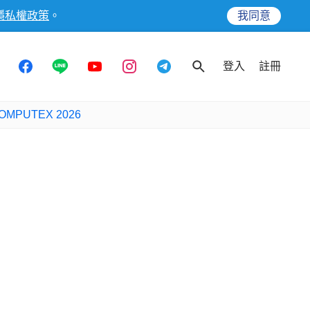
隱私權政策
。
我同意
登入
註冊
OMPUTEX 2026