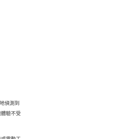
速地偵測到
聽體驗不受
聲或電動工