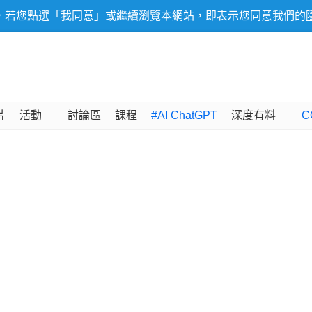
，若您點選「我同意」或繼續瀏覽本網站，即表示您同意我們的
片
活動
討論區
課程
#AI ChatGPT
深度有料
C