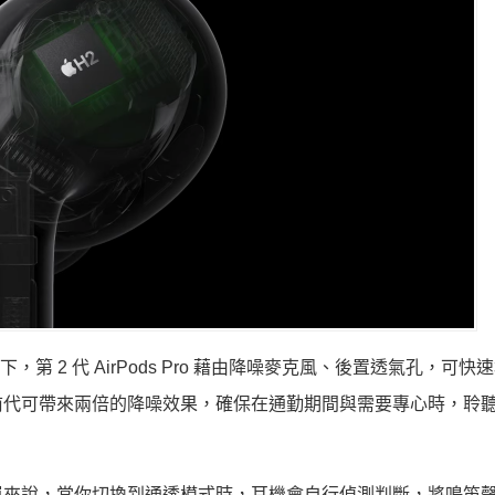
第 2 代 AirPods Pro 藉由降噪麥克風、後置透氣孔，可快
前代可帶來兩倍的降噪效果，確保在通勤期間與需要專心時，聆
單來說，當你切換到通透模式時，耳機會自行偵測判斷，將鳴笛