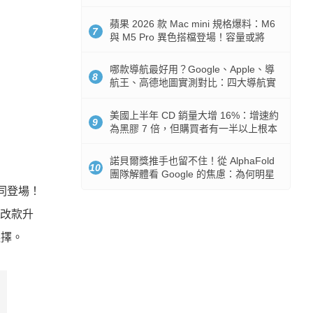
市時間
蘋果 2026 款 Mac mini 規格爆料：M6
7
與 M5 Pro 異色搭檔登場！容量或將
512GB 起跳
哪款導航最好用？Google、Apple、導
8
航王、高德地圖實測對比：四大導航實
測懶人包
美國上半年 CD 銷量大增 16%：增速約
9
為黑膠 7 倍，但購買者有一半以上根本
沒有播放器
諾貝爾獎推手也留不住！從 AlphaFold
10
團隊解體看 Google 的焦慮：為何明星
實驗室要為 Gemini 讓路？
品一同登場！
有改款升
選擇。