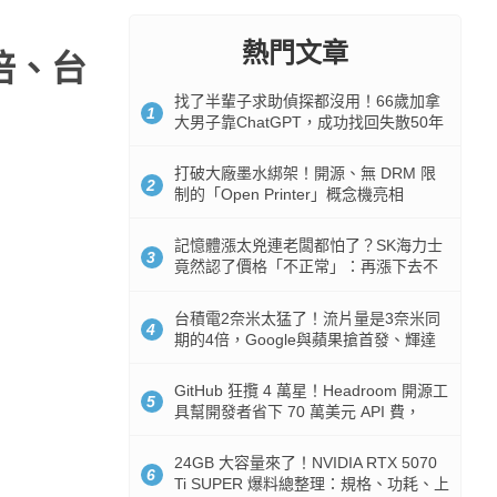
熱門文章
 倍、台
找了半輩子求助偵探都沒用！66歲加拿
1
大男子靠ChatGPT，成功找回失散50年
家人
打破大廠墨水綁架！開源、無 DRM 限
2
制的「Open Printer」概念機亮相
記憶體漲太兇連老闆都怕了？SK海力士
3
竟然認了價格「不正常」：再漲下去不
是好事
台積電2奈米太猛了！流片量是3奈米同
4
期的4倍，Google與蘋果搶首發、輝達
與AMD排隊等產能
GitHub 狂攬 4 萬星！Headroom 開源工
5
具幫開發者省下 70 萬美元 API 費，
Token 消耗暴降 92%
24GB 大容量來了！NVIDIA RTX 5070
6
Ti SUPER 爆料總整理：規格、功耗、上