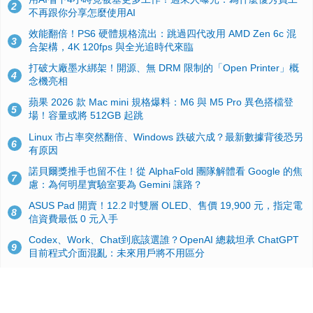
2
不再跟你分享怎麼使用AI
效能翻倍！PS6 硬體規格流出：跳過四代改用 AMD Zen 6c 混
3
合架構，4K 120fps 與全光追時代來臨
打破大廠墨水綁架！開源、無 DRM 限制的「Open Printer」概
4
念機亮相
蘋果 2026 款 Mac mini 規格爆料：M6 與 M5 Pro 異色搭檔登
5
場！容量或將 512GB 起跳
Linux 市占率突然翻倍、Windows 跌破六成？最新數據背後恐另
6
有原因
諾貝爾獎推手也留不住！從 AlphaFold 團隊解體看 Google 的焦
7
慮：為何明星實驗室要為 Gemini 讓路？
ASUS Pad 開賣！12.2 吋雙層 OLED、售價 19,900 元，指定電
8
信資費最低 0 元入手
Codex、Work、Chat到底該選誰？OpenAI 總裁坦承 ChatGPT
9
目前程式介面混亂：未來用戶將不用區分
手機真的能「一鍵自毀」！他靠這招讓海關查不到資料卻被告，
10
GrapheneOS開源隱私系統官方力挺