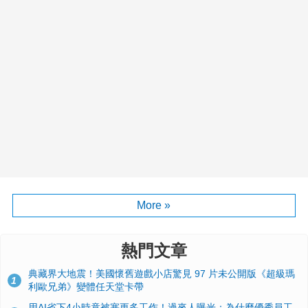
More »
熱門文章
典藏界大地震！美國懷舊遊戲小店驚見 97 片未公開版《超級瑪
1
利歐兄弟》變體任天堂卡帶
用AI省下4小時竟被塞更多工作！過來人曝光：為什麼優秀員工