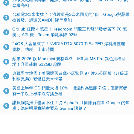
2
念機亮相
台積電2奈米太猛了！流片量是3奈米同期的4倍，Google與蘋果
3
搶首發、輝達與AMD排隊等產能
GitHub 狂攬 4 萬星！Headroom 開源工具幫開發者省下 70 萬
4
美元 API 費，Token 消耗暴降 92%
24GB 大容量來了！NVIDIA RTX 5070 Ti SUPER 爆料總整理：
5
規格、功耗、上市時間
蘋果 2026 款 Mac mini 規格爆料：M6 與 M5 Pro 異色搭檔登
6
場！容量或將 512GB 起跳
典藏界大地震！美國懷舊遊戲小店驚見 97 片未公開版《超級瑪
7
利歐兄弟》變體任天堂卡帶
美國上半年 CD 銷量大增 16%：增速約為黑膠 7 倍，但購買者
8
有一半以上根本沒有播放器
諾貝爾獎推手也留不住！從 AlphaFold 團隊解體看 Google 的焦
9
慮：為何明星實驗室要為 Gemini 讓路？
用AI省下4小時竟被塞更多工作！過來人曝光：為什麼優秀員工
10
不再跟你分享怎麼使用AI