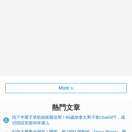
More »
熱門文章
找了半輩子求助偵探都沒用！66歲加拿大男子靠ChatGPT，成
1
功找回失散50年家人
打破大廠墨水綁架！開源、無 DRM 限制的「Open Printer」概