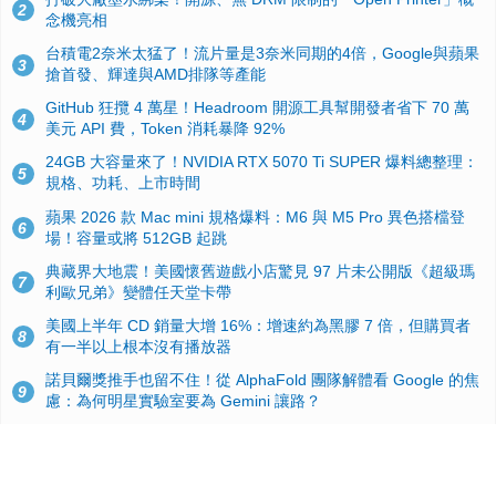
2
念機亮相
台積電2奈米太猛了！流片量是3奈米同期的4倍，Google與蘋果
3
搶首發、輝達與AMD排隊等產能
GitHub 狂攬 4 萬星！Headroom 開源工具幫開發者省下 70 萬
4
美元 API 費，Token 消耗暴降 92%
24GB 大容量來了！NVIDIA RTX 5070 Ti SUPER 爆料總整理：
5
規格、功耗、上市時間
蘋果 2026 款 Mac mini 規格爆料：M6 與 M5 Pro 異色搭檔登
6
場！容量或將 512GB 起跳
典藏界大地震！美國懷舊遊戲小店驚見 97 片未公開版《超級瑪
7
利歐兄弟》變體任天堂卡帶
美國上半年 CD 銷量大增 16%：增速約為黑膠 7 倍，但購買者
8
有一半以上根本沒有播放器
諾貝爾獎推手也留不住！從 AlphaFold 團隊解體看 Google 的焦
9
慮：為何明星實驗室要為 Gemini 讓路？
用AI省下4小時竟被塞更多工作！過來人曝光：為什麼優秀員工
10
不再跟你分享怎麼使用AI