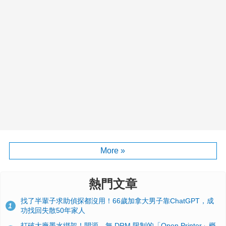
More »
熱門文章
找了半輩子求助偵探都沒用！66歲加拿大男子靠ChatGPT，成
1
功找回失散50年家人
打破大廠墨水綁架！開源、無 DRM 限制的「Open Printer」概