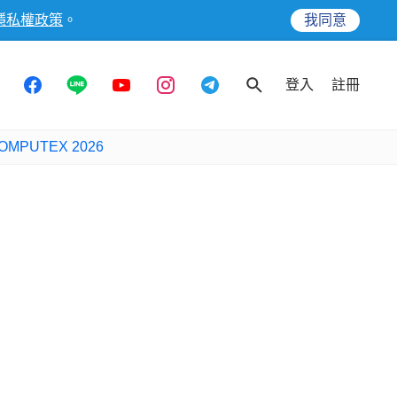
隱私權政策
。
我同意
登入
註冊
OMPUTEX 2026