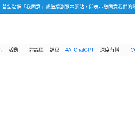
，若您點選「我同意」或繼續瀏覽本網站，即表示您同意我們的
片
活動
討論區
課程
#AI ChatGPT
深度有料
C