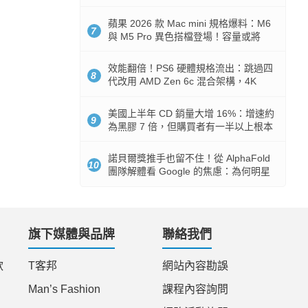
Token 消耗暴降 92%
蘋果 2026 款 Mac mini 規格爆料：M6
7
與 M5 Pro 異色搭檔登場！容量或將
512GB 起跳
效能翻倍！PS6 硬體規格流出：跳過四
8
代改用 AMD Zen 6c 混合架構，4K
120fps 與全光追時代來臨
美國上半年 CD 銷量大增 16%：增速約
9
為黑膠 7 倍，但購買者有一半以上根本
沒有播放器
諾貝爾獎推手也留不住！從 AlphaFold
10
團隊解體看 Google 的焦慮：為何明星
實驗室要為 Gemini 讓路？
旗下媒體與品牌
聯絡我們
款
T客邦
網站內容勘誤
Man’s Fashion
課程內容詢問