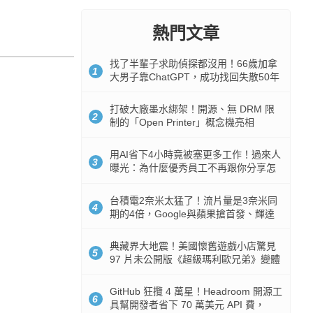
熱門文章
找了半輩子求助偵探都沒用！66歲加拿
1
大男子靠ChatGPT，成功找回失散50年
家人
打破大廠墨水綁架！開源、無 DRM 限
2
制的「Open Printer」概念機亮相
用AI省下4小時竟被塞更多工作！過來人
3
曝光：為什麼優秀員工不再跟你分享怎
麼使用AI
台積電2奈米太猛了！流片量是3奈米同
4
期的4倍，Google與蘋果搶首發、輝達
與AMD排隊等產能
典藏界大地震！美國懷舊遊戲小店驚見
5
97 片未公開版《超級瑪利歐兄弟》變體
任天堂卡帶
GitHub 狂攬 4 萬星！Headroom 開源工
6
具幫開發者省下 70 萬美元 API 費，