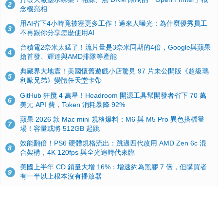
2
念機亮相
用AI省下4小時竟被塞更多工作！過來人曝光：為什麼優秀員工
3
不再跟你分享怎麼使用AI
台積電2奈米太猛了！流片量是3奈米同期的4倍，Google與蘋果
4
搶首發、輝達與AMD排隊等產能
典藏界大地震！美國懷舊遊戲小店驚見 97 片未公開版《超級瑪
5
利歐兄弟》變體任天堂卡帶
GitHub 狂攬 4 萬星！Headroom 開源工具幫開發者省下 70 萬
6
美元 API 費，Token 消耗暴降 92%
蘋果 2026 款 Mac mini 規格爆料：M6 與 M5 Pro 異色搭檔登
7
場！容量或將 512GB 起跳
效能翻倍！PS6 硬體規格流出：跳過四代改用 AMD Zen 6c 混
8
合架構，4K 120fps 與全光追時代來臨
美國上半年 CD 銷量大增 16%：增速約為黑膠 7 倍，但購買者
9
有一半以上根本沒有播放器
諾貝爾獎推手也留不住！從 AlphaFold 團隊解體看 Google 的焦
10
慮：為何明星實驗室要為 Gemini 讓路？