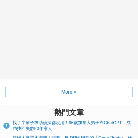
More »
熱門文章
找了半輩子求助偵探都沒用！66歲加拿大男子靠ChatGPT，成
1
功找回失散50年家人
打破大廠墨水綁架！開源、無 DRM 限制的「Open Printer」概