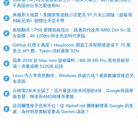
2
不再跟你分享怎麼使用AI
典藏界大地震！美國懷舊遊戲小店驚見 97 片未公開版《超級瑪
3
利歐兄弟》變體任天堂卡帶
效能翻倍！PS6 硬體規格流出：跳過四代改用 AMD Zen 6c 混
4
合架構，4K 120fps 與全光追時代來臨
GitHub 狂攬 4 萬星！Headroom 開源工具幫開發者省下 70 萬
5
美元 API 費，Token 消耗暴降 92%
蘋果 2026 款 Mac mini 規格爆料：M6 與 M5 Pro 異色搭檔登
6
場！容量或將 512GB 起跳
Linux 市占率突然翻倍、Windows 跌破六成？最新數據背後恐另
7
有原因
台積電2奈米太猛了！流片量是3奈米同期的4倍，Google與蘋果
8
搶首發、輝達與AMD排隊等產能
諾貝爾獎推手也留不住！從 AlphaFold 團隊解體看 Google 的焦
9
慮：為何明星實驗室要為 Gemini 讓路？
ASUS Pad 開賣！12.2 吋雙層 OLED、售價 19,900 元，指定電
10
信資費最低 0 元入手