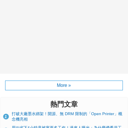
More »
熱門文章
打破大廠墨水綁架！開源、無 DRM 限制的「Open Printer」概
1
念機亮相
用AI省下4小時竟被塞更多工作！過來人曝光：為什麼優秀員工