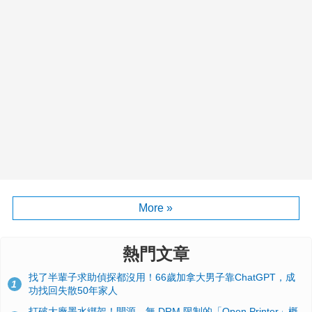
More »
熱門文章
找了半輩子求助偵探都沒用！66歲加拿大男子靠ChatGPT，成
1
功找回失散50年家人
打破大廠墨水綁架！開源、無 DRM 限制的「Open Printer」概