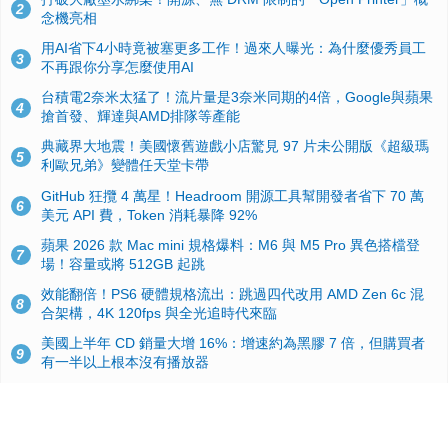
2
念機亮相
用AI省下4小時竟被塞更多工作！過來人曝光：為什麼優秀員工
3
不再跟你分享怎麼使用AI
台積電2奈米太猛了！流片量是3奈米同期的4倍，Google與蘋果
4
搶首發、輝達與AMD排隊等產能
典藏界大地震！美國懷舊遊戲小店驚見 97 片未公開版《超級瑪
5
利歐兄弟》變體任天堂卡帶
GitHub 狂攬 4 萬星！Headroom 開源工具幫開發者省下 70 萬
6
美元 API 費，Token 消耗暴降 92%
蘋果 2026 款 Mac mini 規格爆料：M6 與 M5 Pro 異色搭檔登
7
場！容量或將 512GB 起跳
效能翻倍！PS6 硬體規格流出：跳過四代改用 AMD Zen 6c 混
8
合架構，4K 120fps 與全光追時代來臨
美國上半年 CD 銷量大增 16%：增速約為黑膠 7 倍，但購買者
9
有一半以上根本沒有播放器
諾貝爾獎推手也留不住！從 AlphaFold 團隊解體看 Google 的焦
10
慮：為何明星實驗室要為 Gemini 讓路？