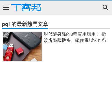
pqi 的最新熱門文章
現代隨身碟的8種實用應用： 指
紋辨識藏機密、鎖住電腦它也行