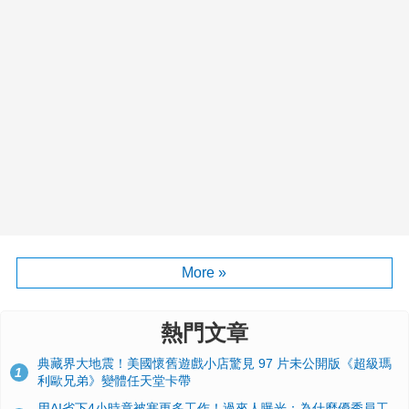
More »
熱門文章
典藏界大地震！美國懷舊遊戲小店驚見 97 片未公開版《超級瑪
1
利歐兄弟》變體任天堂卡帶
用AI省下4小時竟被塞更多工作！過來人曝光：為什麼優秀員工