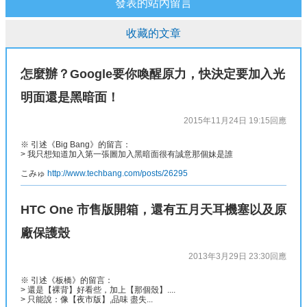
發表的站內留言
收藏的文章
怎麼辦？Google要你喚醒原力，快決定要加入光
明面還是黑暗面！
2015年11月24日 19:15
回應
※ 引述《Big Bang》的留言：
> 我只想知道加入第一張圖加入黑暗面很有誠意那個妹是誰
こみゅ
http://www.techbang.com/posts/26295
HTC One 市售版開箱，還有五月天耳機塞以及原
廠保護殼
2013年3月29日 23:30
回應
※ 引述《板橋》的留言：
> 還是【裸背】好看些，加上【那個殼】....
> 只能說：像【夜市版】,品味 盡失...