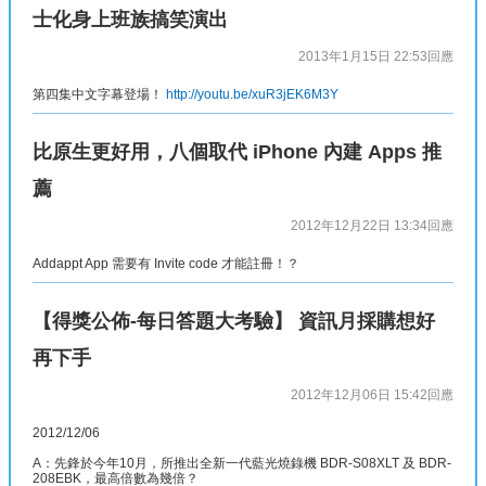
士化身上班族搞笑演出
2013年1月15日 22:53
回應
第四集中文字幕登場！
http://youtu.be/xuR3jEK6M3Y
比原生更好用，八個取代 iPhone 內建 Apps 推
薦
2012年12月22日 13:34
回應
Addappt App 需要有 Invite code 才能註冊！？
【得獎公佈-每日答題大考驗】 資訊月採購想好
再下手
2012年12月06日 15:42
回應
2012/12/06
A：先鋒於今年10月，所推出全新一代藍光燒錄機 BDR-S08XLT 及 BDR-
208EBK，最高倍數為幾倍？