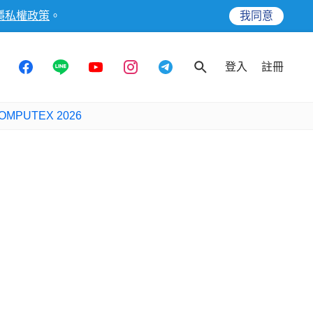
隱私權政策
。
我同意
登入
註冊
OMPUTEX 2026