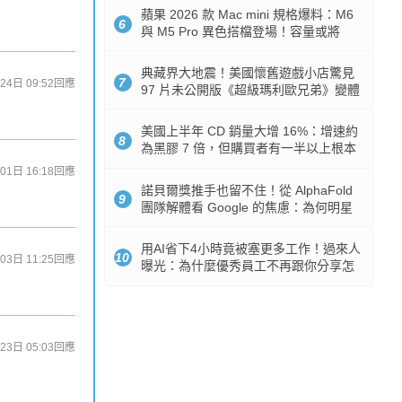
蘋果 2026 款 Mac mini 規格爆料：M6
6
與 M5 Pro 異色搭檔登場！容量或將
512GB 起跳
典藏界大地震！美國懷舊遊戲小店驚見
7
24日 09:52
回應
97 片未公開版《超級瑪利歐兄弟》變體
任天堂卡帶
美國上半年 CD 銷量大增 16%：增速約
8
為黑膠 7 倍，但購買者有一半以上根本
沒有播放器
01日 16:18
回應
諾貝爾獎推手也留不住！從 AlphaFold
9
團隊解體看 Google 的焦慮：為何明星
實驗室要為 Gemini 讓路？
用AI省下4小時竟被塞更多工作！過來人
10
03日 11:25
回應
曝光：為什麼優秀員工不再跟你分享怎
麼使用AI
23日 05:03
回應