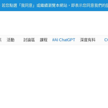
，若您點選「我同意」或繼續瀏覽本網站，即表示您同意我們的
片
活動
討論區
課程
#AI ChatGPT
深度有料
C