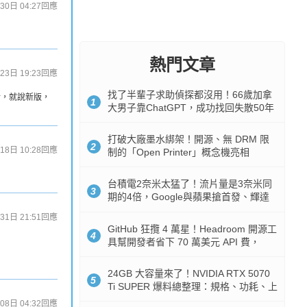
30日 04:27
回應
熱門文章
23日 19:23
回應
找了半輩子求助偵探都沒用！66歲加拿
計，就說新版，
1
大男子靠ChatGPT，成功找回失散50年
家人
打破大廠墨水綁架！開源、無 DRM 限
2
18日 10:28
回應
制的「Open Printer」概念機亮相
台積電2奈米太猛了！流片量是3奈米同
3
期的4倍，Google與蘋果搶首發、輝達
與AMD排隊等產能
31日 21:51
回應
GitHub 狂攬 4 萬星！Headroom 開源工
4
具幫開發者省下 70 萬美元 API 費，
Token 消耗暴降 92%
24GB 大容量來了！NVIDIA RTX 5070
5
Ti SUPER 爆料總整理：規格、功耗、上
市時間
08日 04:32
回應