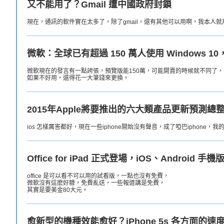
又不能用了？Gmail 遭中國政府封鎖
現在，通訊的軟件實在太多了，除了gmail，還有其他可以用啊，我本人
微軟：全球已有超過 150 萬人使用 Windows 
微軟現在的發言有一點誇張，預覽版能150萬，可能開賣的時候就不同了，因
如果不好用，還得花一大筆錢來更換。
2015年Apple將要推出的六大類產品更新預測總
ios 怎樣厲害都好，現在一些iphone開始沒有聲音，成了啞巴iphone，我的
Office for iPad 正式登場，iOS、Android 手機
office 是可以看不可以用的試看版，一點也沒有免費，
微軟沒有這麽好糠，免費亂送，一些報道講是免費，
其實是要美金80大元。
愈新型的機種效能愈好？iPhone 5s 各方面的