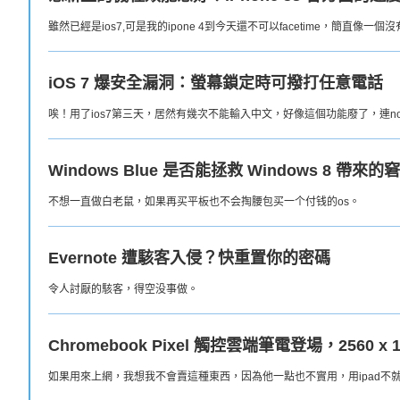
雖然已經是ios7,可是我的ipone 4到今天還不可以facetime，簡直像一
iOS 7 爆安全漏洞：螢幕鎖定時可撥打任意電話
唉！用了ios7第三天，居然有幾次不能輸入中文，好像這個功能廢了，連note
Windows Blue 是否能拯救 Windows 8 帶來的
不想一直做白老鼠，如果再买平板也不会掏腰包买一个付钱的os。
Evernote 遭駭客入侵？快重置你的密碼
令人討厭的駭客，得空没事做。
Chromebook Pixel 觸控雲端筆電登場，2560 
如果用來上網，我想我不會賣這種東西，因為他一點也不實用，用ipad不