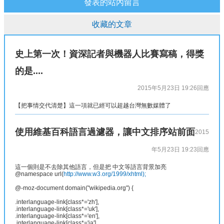
發表的站內留言
收藏的文章
史上第一次！資深記者與機器人比賽寫稿，得獎
的是....
2015年5月23日 19:26
回應
【把事情交代清楚】這一項就已經可以超越台灣無數媒體了
使用維基百科語言過濾器，讓中文排序站前面
2015
年5月23日 19:23
回應
這一個則是不去除其他語言，但是把 中文等語言背景加亮
@namespace url(
http://www.w3.org/1999/xhtml);
@-moz-document domain("wikipedia.org") {
.interlanguage-link[class*='zh'],
.interlanguage-link[class*='uk'],
.interlanguage-link[class*='en'],
.interlanguage-link[class*='ja'],