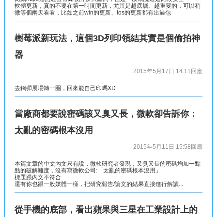
軟體更新，真的不要在第一時間更新，尤其是越底層、越重要的，可以稍
微等個兩天看看，比如之前win的更新、ios的更新都有出過包
樹莓派新玩法，這個3D列印領結其實是個偷拍神
器
2015年5月17日 14:11
回應
去鋼彈展場轉一圈，回來能自己印嗎XD
當廠商都要說密碼該又臭又長，微軟卻告訴你：
太亂的密碼根本沒用
2015年5月11日 15:58
回應
本篇文章的中文內文只有說，微軟研究者發現，又臭又長的密碼增加一點
點的破解難度，沒有寫微軟公司:「太亂的密碼根本沒用」
標題跟內文不符合...
還有你也跟一般媒體一樣，把研究報告/論文的結果直接進行解讀...
從手機的底部，看出蘋果與三星在工業設計上的