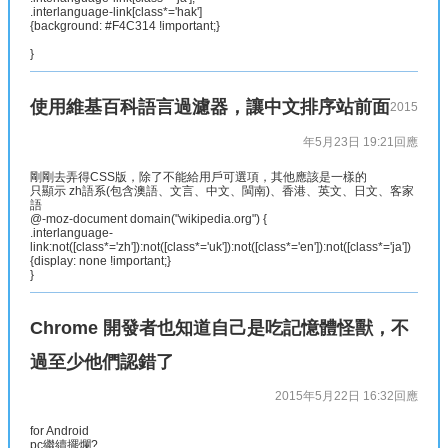
.interlanguage-link[class*='hak']
{background: #F4C314 !important;}
}
使用維基百科語言過濾器，讓中文排序站前面
2015
年5月23日 19:21
回應
剛剛去弄得CSS版，除了不能給用戶可選項，其他應該是一樣的
只顯示 zh語系(包含澳語、文言、中文、閩南)、香港、英文、日文、客家
語
@-moz-document domain("wikipedia.org") {
.interlanguage-
link:not([class*='zh']):not([class*='uk']):not([class*='en']):not([class*='ja'])
{display: none !important;}
}
Chrome 開發者也知道自己是吃記憶體怪獸，不
過至少他們認錯了
2015年5月22日 16:32
回應
for Android
pc繼續擺爛?