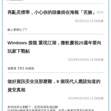
再亂丟煙蒂，小心你的頭像掛在海報「丟臉」
2015
年5月21日 21:54
回應
藝人要開心了?
Windows 接龍 重現江湖，微軟慶祝25週年要向
玩家下戰帖
2015年5月20日 13:09
回應
遊樂場【李】的接龍
做好資訊安全沒那麼難，9 個現代人應該知道的
資安真相
2015年5月18日 11:56
回應
有些說得太果斷了，反而容易造成誤解
比如https雖然過去有爆發許多大漏洞，但是一般來說還是比較安全