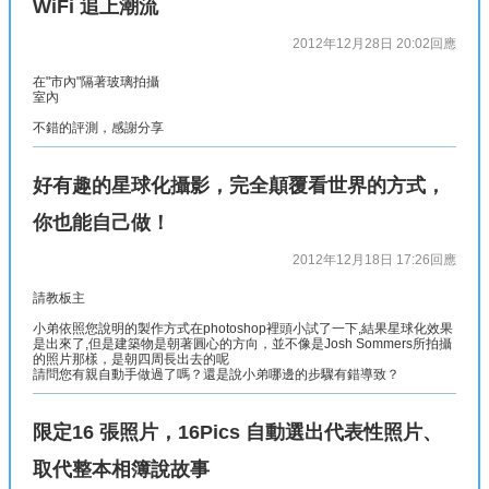
WiFi 追上潮流
2012年12月28日 20:02
回應
在"市內"隔著玻璃拍攝
室內
不錯的評測，感謝分享
好有趣的星球化攝影，完全顛覆看世界的方式，
你也能自己做！
2012年12月18日 17:26
回應
請教板主
小弟依照您說明的製作方式在photoshop裡頭小試了一下,結果星球化效果
是出來了,但是建築物是朝著圓心的方向，並不像是Josh Sommers所拍攝
的照片那樣，是朝四周長出去的呢
請問您有親自動手做過了嗎？還是說小弟哪邊的步驟有錯導致？
限定16 張照片，16Pics 自動選出代表性照片、
取代整本相簿說故事