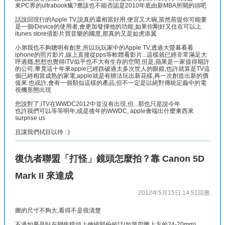
來PC界的ultrabook瘋?應該也不能否認是2010年底由新MBA所開的頭吧
話說回現行的Apple TV,說真的還相當好用,便宜又大碗,當然前提你可能要
是一個iDevice的使用者,會更加發揮他的功能,如果你剛好又住在可以上
itunes store借影片買音樂的國度,那真的又是如虎添翼
小弟我也不夠聰明有創意,所以玩玩家中的Apple TV,透過大螢幕看看
iphone的照片影片,線上直接從pps等軟體看影片...這樣就已經非常滿足大
呼過癮,想想也覺得iTV似乎也不大有生存的空間,但是,蘋果是一家值得期許
的公司,畢竟這十年來apple已經跌破過太多次世人的眼鏡,也許就算是TV這
個已經相當成熟的家電,apple就是有辦法玩出新花樣,再一次創造出新的價
值來.也或許,會有一個類似這樣的產品,但不一定是以絕對傳統定義中的電
視機形態出現
您說對了,iTV在WWDC2012中並沒有出現,但...那也只是說今年
也許我們可以等等明年,或是後年的WWDC, apple會端出什麼東西來
surprise us
且讓我們拭目以待 : )
復仇者聯盟「打怪」鏡頭怎麼拍？靠 Canon 5D
Mark II 來達成
2012年5月15日 14:51
回應
圖的尺寸不夠大,看得不是很清楚
不過如果是貼在變焦鏡頭上伸縮部份的話(如第四圖上方的24-70mm)