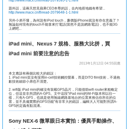
http://www.macx.cn/thread-2079595-1-1.html
題外話，這兩天想見蘋果CEO本尊的話，去內地搭地鐵有希望...
http://www.macx.cn/thread-2079648-1-1.html
另外小弟不懂，為何說有iPod touch，廉價版iPhone就沒有存在意義了？
無論如何現有的touch不能拿來打電話(當然不是說網路電話)，也不能3G
上網吧...
iPad mini、Nexus 7 規格、服務大比拼，買
iPad mini 前要注意的忠告
2013年1月12日 04:55
回應
本文應該有兩個比較大的錯誤：
1. iPad mini並沒有採用in-cell技術觸控螢幕，而是DITO film技術，不過抱
歉技術細節小弟也不清楚。
2. wifi版 iPad mini的確沒有裝載GPS晶片，只能借助wifi router來粗略定
位，但這並非所謂的A-GPS。文中這段"iPad mini的Wi-Fi版本和以往一
樣，只有A-GPS，也就是使用無線網路基地台的位置來推估你所在的位
置，並不具備實際的GPS功能"有非常大的錯誤，編輯大人可能對所謂A-
GPS的定義有點混淆。
Sony NEX-6 微單眼日本實拍：優異手動操作、