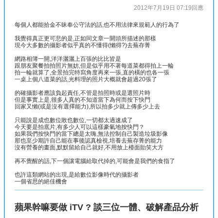
2012年7月19日 07:19
回應
每個人都能拾金不昧奉公守法的話,也不用法律來規範人的行為了
我覺得真正更可悲的是,正如同文章一開頭所描述的那樣
現今大多數的攝影者似乎真的不懂得(懶得?)去蕪存菁
網路相簿一開,洋洋灑灑上百張的比比皆是
跟朋友聚餐拍拍照片無妨,但是似乎用不著每道菜都得拍上一輪
拍一輪就算了,全景拍完特寫角度再來一張,直的橫的也各一張
一桌上個八道菜的話,光料理的照片大概就會超過20張了
的確攝影者應該負起責任,不管是拍照時或是選照片時
但是事實上是,很多人真的不知道當下為何而按下快門
回家又懶(或是沒有選擇能力),所以拍多少就上傳多少上去
只能說是成也數位敗也數位,一切都太過速成了
今天要是拍底片,有多少人可以這樣豪氣地按快門？
如果我們按快門的當下總是太嗨,無法控制自己製造垃圾影像
那也至少期許自己能在事後認真檢視,培養去蕪存菁的能力
沒有營養的畫面,默默留給自己就好,不用放上檯面貽笑大方
再不覺醒的話,下一個讓電腦給取代掉的,可能會是我們的食指了
也許這類網站的出現,是給數位影像時代的攝影者
一個省思的絕佳機會
蘋果幹嘛要做 iTV ? 談三位一體、破解產品分析