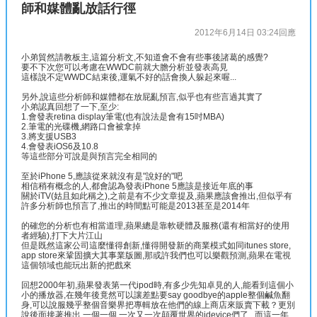
師和媒體亂放話行徑
2012年6月14日 03:24
回應
小弟貿然請教板主,這篇分析文,不知道會不會有些事後諸葛的感覺?
要不下次您可以考慮在WWDC前就大膽分析並發表高見
這樣說不定WWDC結束後,運氣不好的話會換人躲起來喔...
另外,說這些分析師和媒體都在放屁亂預言,似乎也有些言過其實了
小弟認真回想了一下,至少:
1.會發表retina display筆電(也有說法是會有15吋MBA)
2.筆電的光碟機,網路口會被拿掉
3.將支援USB3
4.會發表iOS6及10.8
等這些部分可說是與預言完全相同的
至於iPhone 5,應該從來就沒有是"說好的"吧
相信稍有概念的人,都會認為發表iPhone 5應該是接近年底的事
關於iTV(姑且如此稱之),之前是有不少文章提及,蘋果應該會推出,但似乎有
許多分析師也預言了,推出的時間點可能是2013甚至是2014年
的確您的分析也有相當道理,蘋果總是靠軟硬體及服務(還有相當好的使用
者經驗),打下大片江山
但是既然這家公司這麼懂得創新,懂得開發新的商業模式如同itunes store,
app store來鞏固擴大其事業版圖,那或許我們也可以樂觀預測,蘋果在電視
這個領域也能玩出新的把戲來
回想2000年初,蘋果發表第一代ipod時,有多少先知卓見的人,能看到這個小
小的播放器,在幾年後竟然可以讓差點要say goodbye的apple整個鹹魚翻
身,可以說服幾乎整個音樂界把專輯放在他們的線上商店來販賣下載？更別
說後面接著推出,一個一個,一次又一次顛覆世界的idevice們了...而這一年