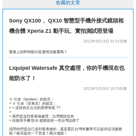
收藏的文章
Sony QX100 、QX10 智慧型手機外接式鏡頭相
機合體 Xperia Z1 動手玩、實拍測試照登場
2013年9月13日 02:01
回應
螢幕上的即時顯示延遲情況嚴重嗎？
Liquipel Watersafe 真空處理，你的手機現在也
能防水了！
2013年5月28日 18:25
回應
※ 引述《tandee》的留言：
> ※ 引述《安東尼》的留言：
> > 這技術在台北的那裡有呢 ??
>
> 我們是送到香港做處理，台灣應該也有
> 你搜尋手機 防水 鍍膜就有一些台灣品牌了
請問你們是自己送到香港做的，還是委託台灣有廠商可以提供這項服務
呢？能否提供一下管道？萬分感謝！