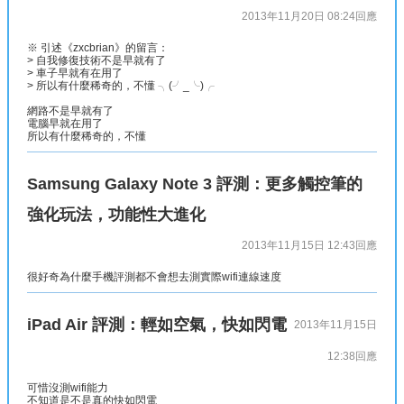
2013年11月20日 08:24
回應
※ 引述《zxcbrian》的留言：
> 自我修復技術不是早就有了
> 車子早就有在用了
> 所以有什麼稀奇的，不懂 ╮(╯_╰)╭
網路不是早就有了
電腦早就在用了
所以有什麼稀奇的，不懂
Samsung Galaxy Note 3 評測：更多觸控筆的
強化玩法，功能性大進化
2013年11月15日 12:43
回應
很好奇為什麼手機評測都不會想去測實際wifi連線速度
iPad Air 評測：輕如空氣，快如閃電
2013年11月15日
12:38
回應
可惜沒測wifi能力
不知道是不是真的快如閃電