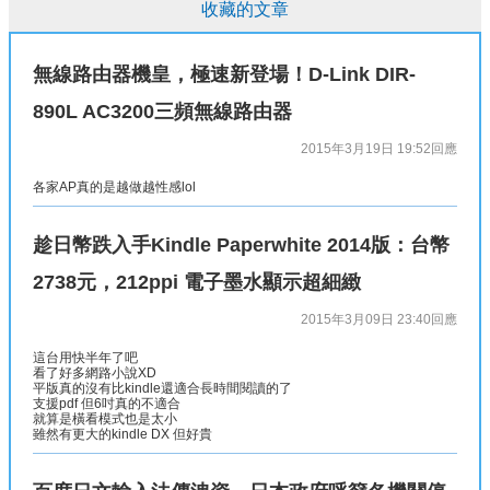
收藏的文章
無線路由器機皇，極速新登場！D-Link DIR-
890L AC3200三頻無線路由器
2015年3月19日 19:52
回應
各家AP真的是越做越性感lol
趁日幣跌入手Kindle Paperwhite 2014版：台幣
2738元，212ppi 電子墨水顯示超細緻
2015年3月09日 23:40
回應
這台用快半年了吧
看了好多網路小說XD
平版真的沒有比kindle還適合長時間閱讀的了
支援pdf 但6吋真的不適合
就算是橫看模式也是太小
雖然有更大的kindle DX 但好貴