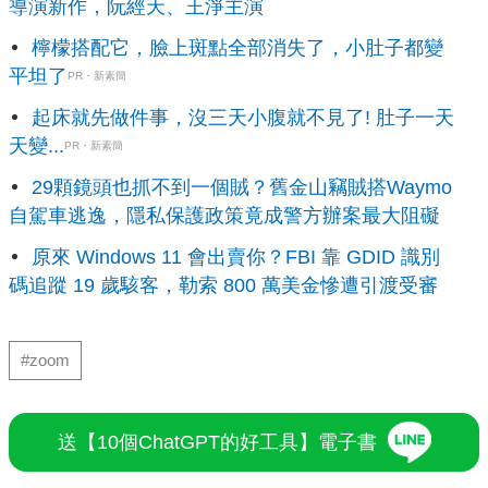
導演新作，阮經天、王淨主演
檸檬搭配它，臉上斑點全部消失了，小肚子都變
平坦了
PR・新素簡
起床就先做件事，沒三天小腹就不見了! 肚子一天
天變...
PR・新素簡
29顆鏡頭也抓不到一個賊？舊金山竊賊搭Waymo
自駕車逃逸，隱私保護政策竟成警方辦案最大阻礙
原來 Windows 11 會出賣你？FBI 靠 GDID 識別
碼追蹤 19 歲駭客，勒索 800 萬美金慘遭引渡受審
#zoom
送【10個ChatGPT的好工具】電子書