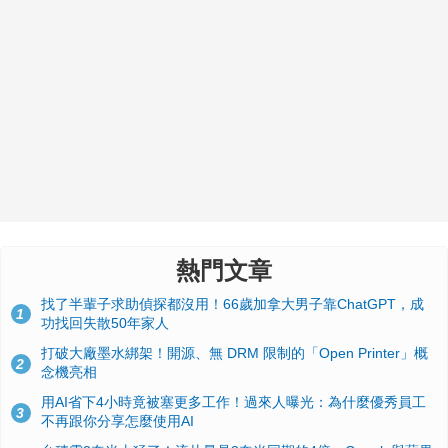
熱門文章
找了半輩子求助偵探都沒用！66歲加拿大男子靠ChatGPT，成
1
功找回失散50年家人
打破大廠墨水綁架！開源、無 DRM 限制的「Open Printer」概
2
念機亮相
用AI省下4小時竟被塞更多工作！過來人曝光：為什麼優秀員工
3
不再跟你分享怎麼使用AI