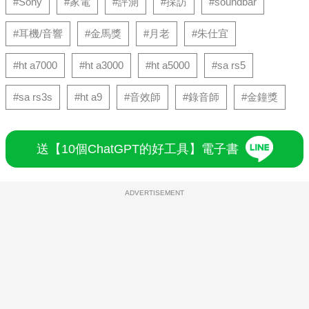
#Sony
#家電
#評測
#採訪
#soundbar
#耳機/音響
#金馬獎
#月老
#朱仕宜
#ht a7000
#ht a3000
#ht a5000
#sa rs5
#sa rs3s
#ht a9
#音效師
#錄音師
#金鐘獎
送【10個ChatGPT的好工具】電子書
ADVERTISEMENT