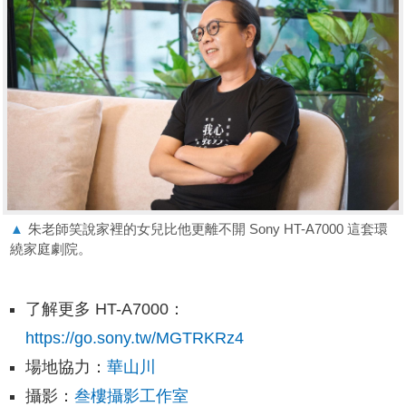
▲
朱老師笑說家裡的女兒比他更離不開 Sony HT-A7000 這套環
繞家庭劇院。
了解更多 HT-A7000：
https://go.sony.tw/MGTRKRz4
場地協力：
華山川
攝影：
叁樓攝影工作室