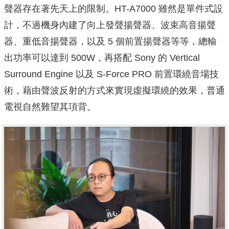
聲器存在著先天上的限制。HT-A7000 雖然是單件式設
計，不過機身內建了向上發聲揚聲器、波束高音揚聲
器、重低音揚聲器，以及 5 個前置揚聲器等等，總輸
出功率可以達到 500W，再搭配 Sony 的 Vertical
Surround Engine 以及 S-Force PRO 前置環繞音場技
術，藉由聲波反射的方式來實現虛擬環繞的效果，普通
電視自然難望其項背。