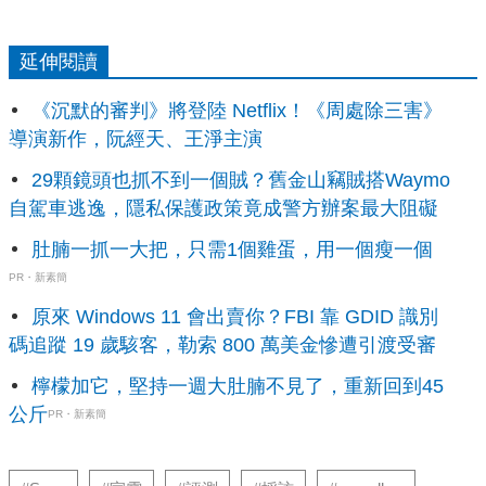
延伸閱讀
《沉默的審判》將登陸 Netflix！《周處除三害》
導演新作，阮經天、王淨主演
29顆鏡頭也抓不到一個賊？舊金山竊賊搭Waymo
自駕車逃逸，隱私保護政策竟成警方辦案最大阻礙
肚腩一抓一大把，只需1個雞蛋，用一個瘦一個
PR・新素簡
原來 Windows 11 會出賣你？FBI 靠 GDID 識別
碼追蹤 19 歲駭客，勒索 800 萬美金慘遭引渡受審
檸檬加它，堅持一週大肚腩不見了，重新回到45
公斤
PR・新素簡