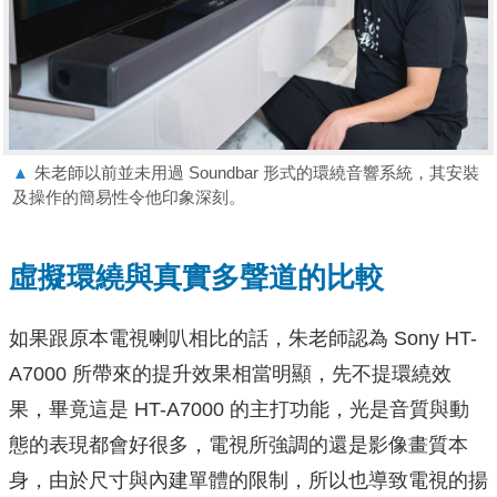
▲
朱老師以前並未用過 Soundbar 形式的環繞音響系統，其安裝
及操作的簡易性令他印象深刻。
虛擬環繞與真實多聲道的比較
如果跟原本電視喇叭相比的話，朱老師認為 Sony HT-
A7000 所帶來的提升效果相當明顯，先不提環繞效
果，畢竟這是 HT-A7000 的主打功能，光是音質與動
態的表現都會好很多，電視所強調的還是影像畫質本
身，由於尺寸與內建單體的限制，所以也導致電視的揚