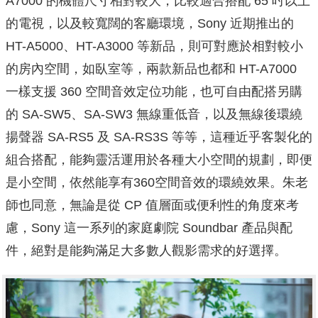
A7000 的機體尺寸相對較大，比較適合搭配 65 吋以上
的電視，以及較寬闊的客廳環境，Sony 近期推出的
HT-A5000、HT-A3000 等新品，則可對應於相對較小
的房內空間，如臥室等，兩款新品也都和 HT-A7000
一樣支援 360 空間音效定位功能，也可自由配搭另購
的 SA-SW5、SA-SW3 無線重低音，以及無線後環繞
揚聲器 SA-RS5 及 SA-RS3S 等等，這種近乎客製化的
組合搭配，能夠靈活運用於各種大小空間的規劃，即便
是小空間，依然能享有360空間音效的環繞效果。朱老
師也同意，無論是從 CP 值層面或便利性的角度來考
慮，Sony 這一系列的家庭劇院 Soundbar 產品與配
件，絕對是能夠滿足大多數人觀影需求的好選擇。