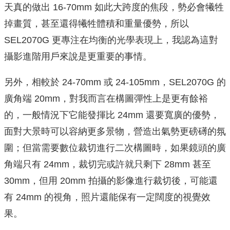
天真的做出 16-70mm 如此大跨度的焦段，勢必會犧牲
掉畫質，甚至還得犧牲體積和重量優勢，所以
SEL2070G 更專注在均衡的光學表現上，我認為這對
攝影進階用戶來說是更重要的事情。
另外，相較於 24-70mm 或 24-105mm，SEL2070G 的
廣角端 20mm，對我而言在構圖彈性上是更有餘裕
的，一般情況下它能發揮比 24mm 還要寬廣的優勢，
面對大景時可以容納更多景物，營造出氣勢更磅礡的氛
圍；但當需要數位裁切進行二次構圖時，如果鏡頭的廣
角端只有 24mm，裁切完或許就只剩下 28mm 甚至
30mm，但用 20mm 拍攝的影像進行裁切後，可能還
有 24mm 的視角，照片還能保有一定闊度的視覺效
果。