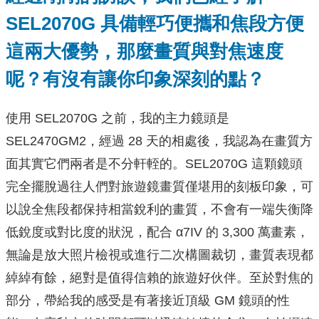
SEL2070G
具備輕巧便攜和焦段方便
這兩大優勢，那麼畫質與對焦速度
呢？有沒有讓你印象深刻的點？
使用 SEL2070G 之前，我的主力鏡頭是
SEL2470GM2，經過 28 天的相處後，我認為在畫質方
面其實它們兩者是不分軒輊的。SEL2070G 這顆鏡頭
完全擺脫過往人們對旅遊鏡畫質僅堪用的刻板印象，可
以說全焦段都保持相當銳利的畫質，不會有一端失衡降
低銳度或對比度的狀況，配合 α7IV 的 3,300 萬畫素，
無論是放大照片檢視或進行二次構圖裁切，畫質表現都
綽綽有餘，絕對是值得信賴的旅遊好伙伴。至於對焦的
部分，帶給我的感受是有著接近頂級 GM 鏡頭的性