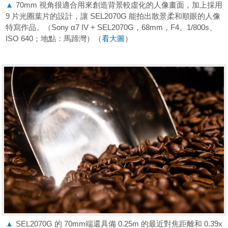
▲
70mm 視角很適合用來創造背景較虛化的人像畫面，加上採用
9 片光圈葉片的設計，讓 SEL2070G 能拍出散景柔和順眼的人像
特寫作品。（Sony α7 IV + SEL2070G，68mm，F4、1/800s、
ISO 640；地點：馬蹄灣）（
看大圖
）
▲
SEL2070G 的 70mm端還具備 0.25m 的最近對焦距離和 0.39x