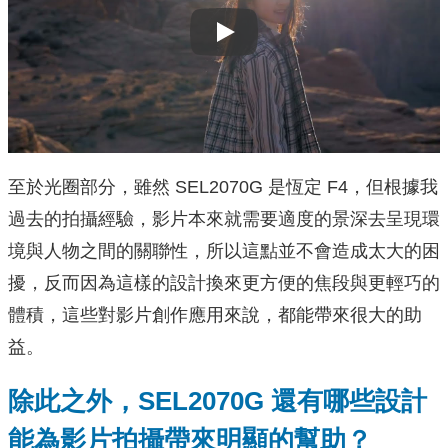
Play
至於光圈部分，雖然 SEL2070G 是恆定 F4，但根據我
過去的拍攝經驗，影片本來就需要適度的景深去呈現環
境與人物之間的關聯性，所以這點並不會造成太大的困
擾，反而因為這樣的設計換來更方便的焦段與更輕巧的
體積，這些對影片創作應用來說，都能帶來很大的助
益。
除此之外，
SEL2070G
還有哪些設計
能為影片拍攝帶來明顯的幫助？