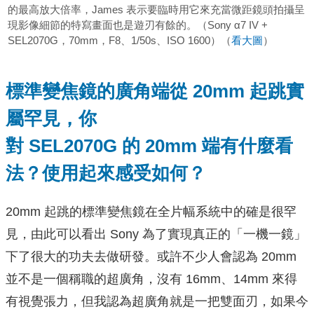
的最高放大倍率，James 表示要臨時用它來充當微距鏡頭拍攝呈
現影像細節的特寫畫面也是遊刃有餘的。（Sony α7 IV +
SEL2070G，70mm，F8、1/50s、ISO 1600）（
看大圖
）
標準變焦鏡的廣角端從
20mm
起跳實
屬罕
見，你
對
SEL2070G
的
20mm
端有什麼看
法？使用起來感受如何？
20mm 起跳的標準變焦鏡在全片幅系統中的確是很罕
見，由此可以看出 Sony 為了實現真正的「一機一鏡」
下了很大的功夫去做研發。或許不少人會認為 20mm
並不是一個稱職的超廣角，沒有 16mm、14mm 來得
有視覺張力，但我認為超廣角就是一把雙面刃，如果今