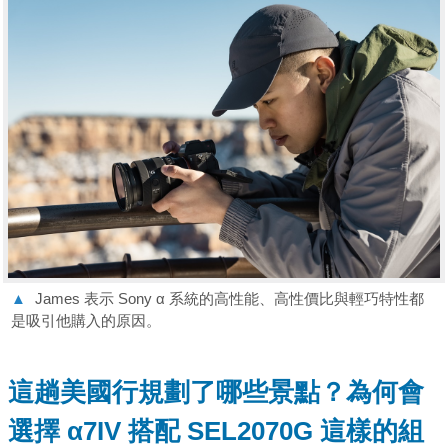
▲
James 表示 Sony α 系統的高性能、高性價比與輕巧特性都
是吸引他購入的原因。
這趟美國行規劃了哪些景點？為何會
選擇
α7IV
搭配
SEL2070G
這樣的組