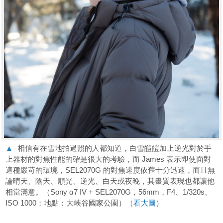
▲
相信有在雪地拍過照的人都知道，白雪皚皚加上逆光對於手
上器材的對焦性能的確是很大的考驗，而 James 表示即使面對
這種嚴苛的環境，SEL2070G 的對焦速度依舊十分迅速，而且無
論晴天、陰天、順光、逆光、白天或夜晚，其畫質表現也都讓他
相當滿意。（Sony α7 IV + SEL2070G，56mm，F4、1/320s、
ISO 1000；地點：大峽谷國家公園）（
看大圖
）