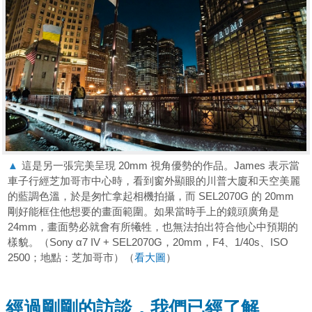
▲
這是另一張完美呈現 20mm 視角優勢的作品。James 表示當
車子行經芝加哥市中心時，看到窗外顯眼的川普大廈和天空美麗
的藍調色溫，於是匆忙拿起相機拍攝，而 SEL2070G 的 20mm
剛好能框住他想要的畫面範圍。如果當時手上的鏡頭廣角是
24mm，畫面勢必就會有所犧牲，也無法拍出符合他心中預期的
樣貌。（Sony α7 IV + SEL2070G，20mm，F4、1/40s、ISO
2500；地點：芝加哥市）（
看大圖
）
經過剛剛的訪談，我們已經了解