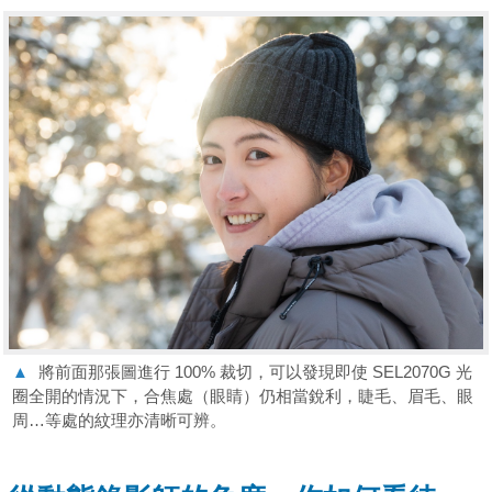
▲
將前面那張圖進行 100% 裁切，可以發現即使 SEL2070G 光
圈全開的情況下，合焦處（眼睛）仍相當銳利，睫毛、眉毛、眼
周…等處的紋理亦清晰可辨。