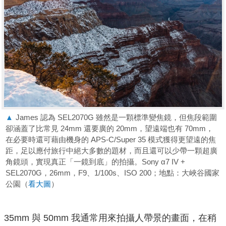
▲
James 認為 SEL2070G 雖然是一顆標準變焦鏡，但焦段範圍
卻涵蓋了比常見 24mm 還要廣的 20mm，望遠端也有 70mm，
在必要時還可藉由機身的 APS-C/Super 35 模式獲得更望遠的焦
距，足以應付旅行中絕大多數的題材，而且還可以少帶一顆超廣
角鏡頭，實現真正「一鏡到底」的拍攝。Sony α7 IV +
SEL2070G，26mm，F9、1/100s、ISO 200；地點：大峽谷國家
公園（
看大圖
）
35mm 與 50mm 我通常用來拍攝人帶景的畫面，在稍