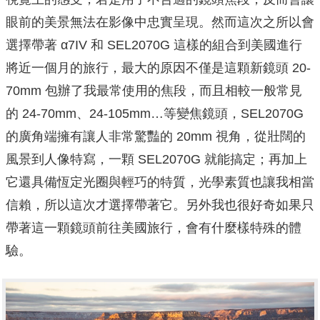
眼前的美景無法在影像中忠實呈現。然而這次之所以會
選擇帶著 α7IV 和 SEL2070G 這樣的組合到美國進行
將近一個月的旅行，最大的原因不僅是這顆新鏡頭 20-
70mm 包辦了我最常使用的焦段，而且相較一般常見
的 24-70mm、24-105mm…等變焦鏡頭，SEL2070G
的廣角端擁有讓人非常驚豔的 20mm 視角，從壯闊的
風景到人像特寫，一顆 SEL2070G 就能搞定；再加上
它還具備恆定光圈與輕巧的特質，光學素質也讓我相當
信賴，所以這次才選擇帶著它。另外我也很好奇如果只
帶著這一顆鏡頭前往美國旅行，會有什麼樣特殊的體
驗。