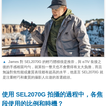
▲
James 對 SEL2070G 的輕巧體積很是推崇，與 α7IV 銜接之
後的手感相當均勻，就算拍一整天也不會覺得有太大負擔，而且
無論對焦性能或畫質表現都有超高的水平，他直言 SEL2070G 就
是注重輕巧和畫質的攝影人出遊的首選鏡頭。
使用
SEL2070G
拍攝的過程中，各焦
段使用的比例和時機？