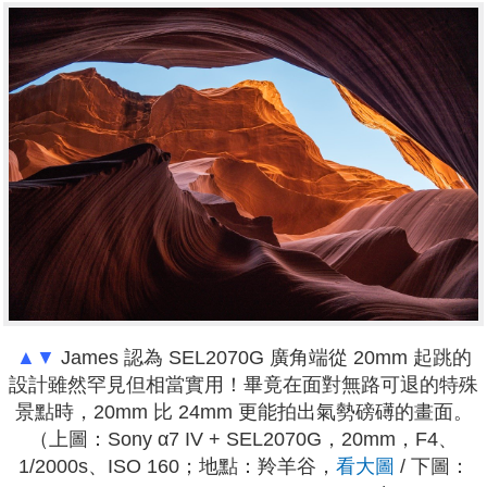
▲▼
James 認為 SEL2070G 廣角端從 20mm 起跳的
設計雖然罕見但相當實用！畢竟在面對無路可退的特殊
景點時，20mm 比 24mm 更能拍出氣勢磅礡的畫面。
（上圖：Sony α7 IV + SEL2070G，20mm，F4、
1/2000s、ISO 160；地點：羚羊谷，
看大圖
/ 下圖：