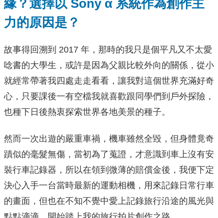
緣？選擇以
Sony α
系統作為創作主
力的原因是？
故事得回溯到 2017 年，那時的我只是個平凡又不太愛
唸書的大學生，或許是因為父親比較外向的關係，從小
就經常帶著我四處走走看看，讓我對這個世界充滿好奇
心，只要課後一有空檔我就喜歡跟同學們到戶外探險，
也種下日後熱衷探索世界各地美景的種子。
然而一次出遊的嚴重車禍，機車雖然全毀，但身體竟奇
蹟似的毫髮無傷，當初為了蒐證，才意識到車上沒有安
裝行車記錄器，所以在領到微薄的賠償金後，我便下定
決心入手一台當時最新的運動相機，用來記錄日常行車
的畫面，但也在不知不覺中愛上記錄旅行沿途的風光與
點點滴滴，開始踏上我的旅行拍片創作之路。