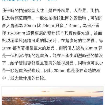
我平時的拍攝類型大致上是戶外風景、人帶景、街拍、
以及特寫這四種。一般在拍攝較壯闊的景緻時，可能許
多人會認為 20mm 比 24mm 只多了 4mm，為何不選
擇 16-35mm 這種更廣的變焦鏡？其實你要知道，當面
對現場環境無路可退的狀況時，在超廣角的世界裡，每
1mm 都有著相當巨大的差異，而我個人認為 20mm 算
是一個相當均衡的超廣角，能在不產生劇烈畸變的情況
下，給予雙眼更舒適且寬廣的透視感受，同時也可以少
帶一顆超廣角變焦鏡，因此 20mm 也是我在這趟旅程
中，最大量使用的焦段。