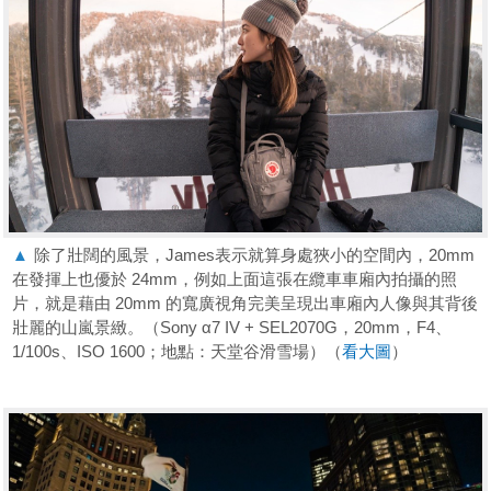
▲
除了壯闊的風景，James表示就算身處狹小的空間內，20mm
在發揮上也優於 24mm，例如上面這張在纜車車廂內拍攝的照
片，就是藉由 20mm 的寬廣視角完美呈現出車廂內人像與其背後
壯麗的山嵐景緻。（Sony α7 IV + SEL2070G，20mm，F4、
1/100s、ISO 1600；地點：天堂谷滑雪場）（
看大圖
）