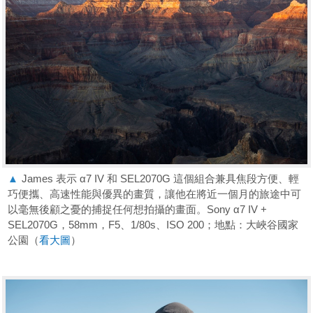
▲
James 表示 α7 IV 和 SEL2070G 這個組合兼具焦段方便、輕
巧便攜、高速性能與優異的畫質，讓他在將近一個月的旅途中可
以毫無後顧之憂的捕捉任何想拍攝的畫面。Sony α7 IV +
SEL2070G，58mm，F5、1/80s、ISO 200；地點：大峽谷國家
公園（
看大圖
）