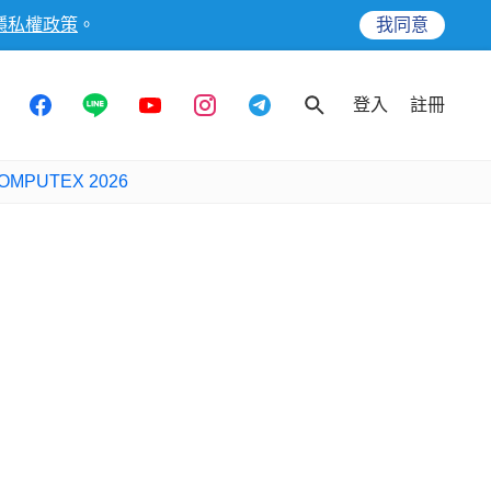
隱私權政策
。
我同意
登入
註冊
OMPUTEX 2026