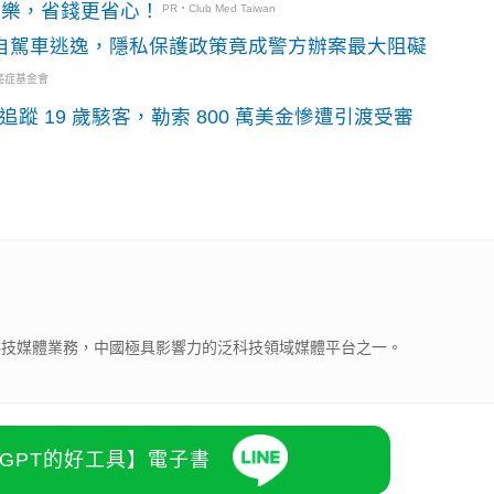
玩樂，省錢更省心！
PR・Club Med Taiwan
o自駕車逃逸，隱私保護政策竟成警方辦案最大阻礙
癌症基金會
識別碼追蹤 19 歲駭客，勒索 800 萬美金慘遭引渡受審
下科技媒體業務，中國極具影響力的泛科技領域媒體平台之一。
atGPT的好工具】電子書