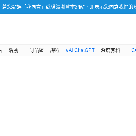
，若您點選「我同意」或繼續瀏覽本網站，即表示您同意我們的
片
活動
討論區
課程
#AI ChatGPT
深度有料
C