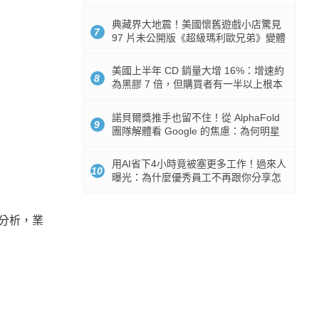
512GB 起跳
典藏界大地震！美國懷舊遊戲小店驚見
7
97 片未公開版《超級瑪利歐兄弟》變體
任天堂卡帶
美國上半年 CD 銷量大增 16%：增速約
8
為黑膠 7 倍，但購買者有一半以上根本
沒有播放器
諾貝爾獎推手也留不住！從 AlphaFold
9
團隊解體看 Google 的焦慮：為何明星
實驗室要為 Gemini 讓路？
用AI省下4小時竟被塞更多工作！過來人
10
曝光：為什麼優秀員工不再跟你分享怎
麼使用AI
的分析，業