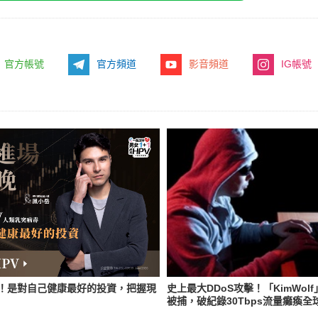
官方帳號
官方頻道
影音頻道
IG帳號
V！是對自己健康最好的投資，把握現
史上最大DDoS攻擊！「KimWol
被捕，破紀錄30Tbps流量癱瘓全