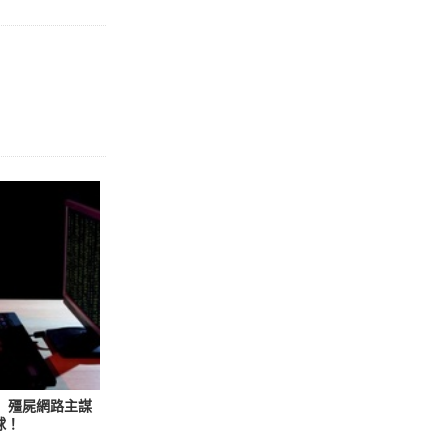
f」殭屍網路主謀
球！