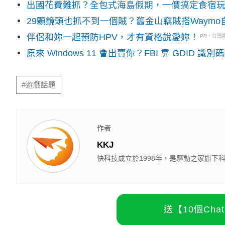
出國花費難抓？全包式海島假期，一價搞定食宿
29顆鏡頭也抓不到一個賊？舊金山竊賊搭Waym
伴侶和妳一起預防HPV，才有資格說愛妳！
PR・台灣
原來 Windows 11 會出賣你？FBI 靠 GDID 
#遊戲話題
作者
KKJ
快科技成立於1998年，是驅動之家旗
送【10個Ch