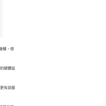
來機種，很
6 的硬體設
文則更有說服