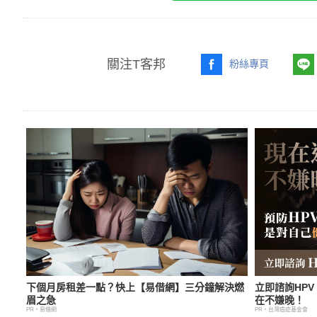
關注T客邦
粉絲專頁
下個月房租差一點？快上【易借網】三分鐘解決燃
立即諮詢HP
眉之急
在不嫌晚！
PR・易借網
PR・台灣癌症基金會