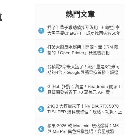
熱門文章
導
找了半輩子求助偵探都沒用！66歲加拿
1
大男子靠ChatGPT，成功找回失散50年
家人
打破大廠墨水綁架！開源、無 DRM 限
2
制的「Open Printer」概念機亮相
台積電2奈米太猛了！流片量是3奈米同
3
期的4倍，Google與蘋果搶首發、輝達
與AMD排隊等產能
GitHub 狂攬 4 萬星！Headroom 開源工
4
具幫開發者省下 70 萬美元 API 費，
Token 消耗暴降 92%
24GB 大容量來了！NVIDIA RTX 5070
5
Ti SUPER 爆料總整理：規格、功耗、上
市時間
蘋果 2026 款 Mac mini 規格爆料：M6
6
與 M5 Pro 異色搭檔登場！容量或將