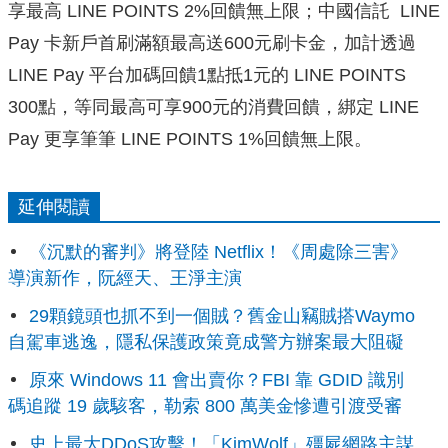
享最高 LINE POINTS 2%回饋無上限；︁中國信託 LINE
Pay 卡新戶首刷滿額最高送600元刷卡金，加計透過
LINE Pay 平台加碼回饋1點抵1元的 LINE POINTS
300點，等同最高可享900元的消費回饋，綁定 LINE
Pay 更享筆筆 LINE POINTS 1%回饋無上限。
延伸閱讀
《沉默的審判》將登陸 Netflix！《周處除三害》
導演新作，阮經天、王淨主演
29顆鏡頭也抓不到一個賊？舊金山竊賊搭Waymo
自駕車逃逸，隱私保護政策竟成警方辦案最大阻礙
原來 Windows 11 會出賣你？FBI 靠 GDID 識別
碼追蹤 19 歲駭客，勒索 800 萬美金慘遭引渡受審
史上最大DDoS攻擊！「KimWolf」殭屍網路主謀