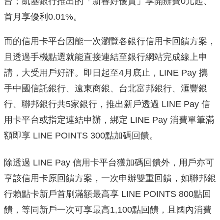
台；︁凱基銀行推出的「新春好優貸」享開辦費0元起、
首月享優利0.01%。
而的信用卡平台因能一次瀏覽各銀行信用卡回饋方案，
且透過手機點選就能直接連結至
銀行網站完成線上申
請，大受用戶好評。即日起至4月底止，LIN
E Pay 攜
手中國信託銀行、遠東商銀、台北富邦銀行、滙豐銀
行、
聯邦銀行共5家銀行，推出新戶透過 LINE Pay 信
用卡平台或指定連結申辦，綁定 LINE Pay 消費單筆滿
額即享 LINE POINTS 300點加碼回饋。
除透過 LINE Pay 信用卡平台獲加碼回饋外，用戶亦可
享該信用卡原回饋方案，
一次申辦雙重回饋，如聯邦銀
行賴點卡新戶首刷滿額最高享 LINE POINTS 800點回
饋，等同新戶一次可享最高1,100點回饋，
且國內消費