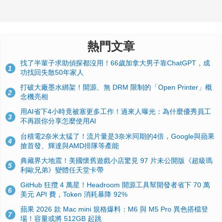
熱門文章
找了半輩子求助偵探都沒用！66歲加拿大男子靠ChatGPT，成
1
功找回失散50年家人
打破大廠墨水綁架！開源、無 DRM 限制的「Open Printer」概
2
念機亮相
用AI省下4小時竟被塞更多工作！過來人曝光：為什麼優秀員工
3
不再跟你分享怎麼使用AI
台積電2奈米太猛了！流片量是3奈米同期的4倍，Google與蘋果
4
搶首發、輝達與AMD排隊等產能
典藏界大地震！美國懷舊遊戲小店驚見 97 片未公開版《超級瑪
5
利歐兄弟》變體任天堂卡帶
GitHub 狂攬 4 萬星！Headroom 開源工具幫開發者省下 70 萬
6
美元 API 費，Token 消耗暴降 92%
蘋果 2026 款 Mac mini 規格爆料：M6 與 M5 Pro 異色搭檔登
7
場！容量或將 512GB 起跳