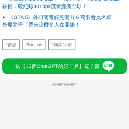
被捕，破紀錄30Tbps流量癱瘓全球！
《GTA 5》外掛商遭駭竟流出 6 萬名會員名單：
外界驚呼「原來這麼多人在開掛！」
#優惠
#line pay
#商業/金融
送【10個ChatGPT的好工具】電子書
ADVERTISEMENT