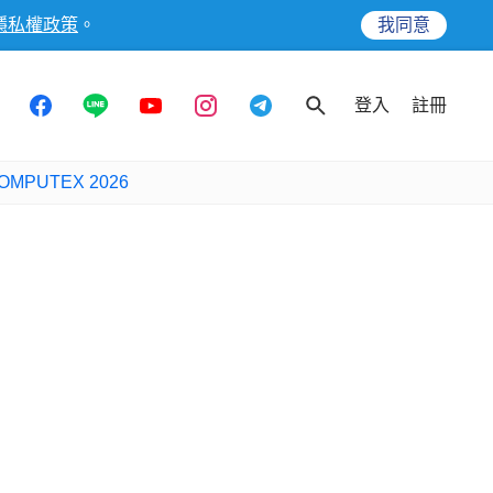
隱私權政策
。
我同意
登入
註冊
OMPUTEX 2026