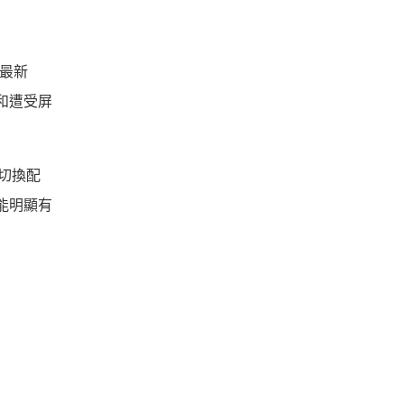
援最新
質和遭受屏
鬆切換配
，能明顯有