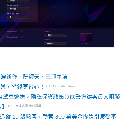
》導演新作，阮經天、王淨主演
玩樂，省錢更省心！
PR・Club Med Taiwan
o自駕車逃逸，隱私保護政策竟成警方辦案最大阻礙
險】
PR・安達人壽 安心護眼
識別碼追蹤 19 歲駭客，勒索 800 萬美金慘遭引渡受審