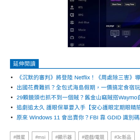
延伸閱讀
《沉默的審判》將登陸 Netflix！《周處除三害
出國花費難抓？全包式海島假期，一價搞定食宿
29顆鏡頭也抓不到一個賊？舊金山竊賊搭Waym
追劇追太久 護眼保單要入手【安心護眼定期眼睛
原來 Windows 11 會出賣你？FBI 靠 GDID 
#微星
#msi
#顯示器
#遊戲/電競
#3c新品