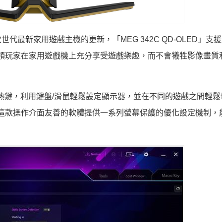
匹配次世代最新家用遊戲主機的更新，「MEG 342C QD-OLED」支
 2.1頻寬，帶領玩家在家用遊戲機上充分享受遊戲樂趣，而不會犧牲影像畫
APP」即可設定熱鍵，利用鍵盤/滑鼠輕鬆設定顯示器，並在不同的遊戲之間輕
are」，這款操作介面友善的軟體提供一系列螢幕保護的優化設定機制