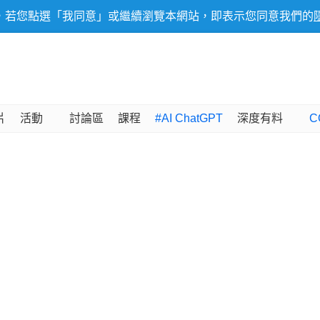
，若您點選「我同意」或繼續瀏覽本網站，即表示您同意我們的
片
活動
討論區
課程
#AI ChatGPT
深度有料
C