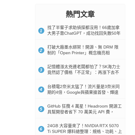
熱門文章
找了半輩子求助偵探都沒用！66歲加拿
1
大男子靠ChatGPT，成功找回失散50年
家人
打破大廠墨水綁架！開源、無 DRM 限
2
制的「Open Printer」概念機亮相
記憶體漲太兇連老闆都怕了？SK海力士
3
竟然認了價格「不正常」：再漲下去不
是好事
台積電2奈米太猛了！流片量是3奈米同
4
期的4倍，Google與蘋果搶首發、輝達
與AMD排隊等產能
GitHub 狂攬 4 萬星！Headroom 開源工
5
具幫開發者省下 70 萬美元 API 費，
Token 消耗暴降 92%
24GB 大容量來了！NVIDIA RTX 5070
6
Ti SUPER 爆料總整理：規格、功耗、上