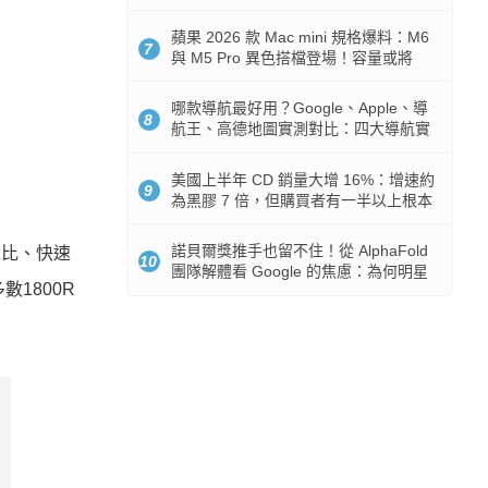
市時間
蘋果 2026 款 Mac mini 規格爆料：M6
7
與 M5 Pro 異色搭檔登場！容量或將
512GB 起跳
哪款導航最好用？Google、Apple、導
8
航王、高德地圖實測對比：四大導航實
測懶人包
美國上半年 CD 銷量大增 16%：增速約
9
為黑膠 7 倍，但購買者有一半以上根本
沒有播放器
諾貝爾獎推手也留不住！從 AlphaFold
長寬比、快速
10
團隊解體看 Google 的焦慮：為何明星
數1800R
實驗室要為 Gemini 讓路？