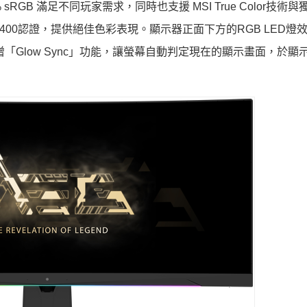
39.1% sRGB 滿足不同玩家需求，同時也支援 MSI True Color技術與
rue Black 400認證，提供絕佳色彩表現。顯示器正面下方的RGB LED
格。新增「Glow Sync」功能，讓螢幕自動判定現在的顯示畫面，於