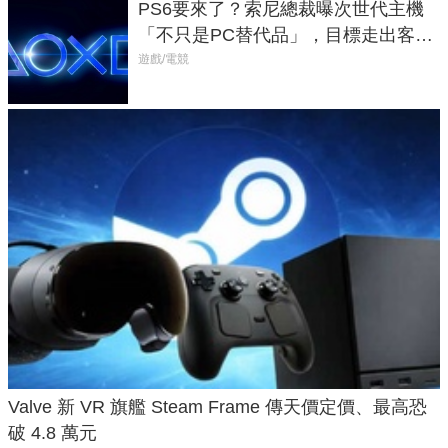
PS6要來了？索尼總裁曝次世代主機
「不只是PC替代品」，目標走出客
廳、進軍電競桌面
遊戲/電競
Valve 新 VR 旗艦 Steam Frame 傳天價定價、最高恐
破 4.8 萬元