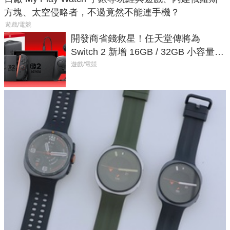
方塊、太空侵略者，不過竟然不能連手機？
遊戲/電競
開發商省錢救星！任天堂傳將為
Switch 2 新增 16GB / 32GB 小容量遊
戲卡的選擇
遊戲/電競