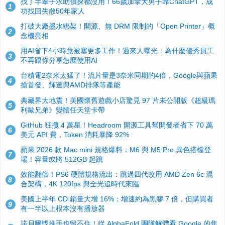
找了半輩子求助偵探都沒用！66歲加拿大男子靠ChatGPT，成
1
功找回失散50年家人
打破大廠墨水綁架！開源、無 DRM 限制的「Open Printer」概
2
念機亮相
用AI省下4小時竟被塞更多工作！過來人曝光：為什麼優秀員工
3
不再跟你分享怎麼使用AI
台積電2奈米太猛了！流片量是3奈米同期的4倍，Google與蘋果
4
搶首發、輝達與AMD排隊等產能
典藏界大地震！美國懷舊遊戲小店驚見 97 片未公開版《超級瑪
5
利歐兄弟》變體任天堂卡帶
GitHub 狂攬 4 萬星！Headroom 開源工具幫開發者省下 70 萬
6
美元 API 費，Token 消耗暴降 92%
蘋果 2026 款 Mac mini 規格爆料：M6 與 M5 Pro 異色搭檔登
7
場！容量或將 512GB 起跳
效能翻倍！PS6 硬體規格流出：跳過四代改用 AMD Zen 6c 混
8
合架構，4K 120fps 與全光追時代來臨
美國上半年 CD 銷量大增 16%：增速約為黑膠 7 倍，但購買者
9
有一半以上根本沒有播放器
諾貝爾獎推手也留不住！從 AlphaFold 團隊解體看 Google 的焦