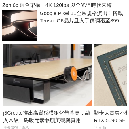
Zen 6c 混合架構，4K 120fps 與全光追時代來臨
Google Pixel 11全系規格流出！搭載
Tensor G6晶片且入手價調漲至899美
元
j5Create推出高質感模組化螢幕桌，融
顯卡太貴買不起？
入木紋、磁吸元素兼顧美觀與實用
RTX 5090 S
體
半導體/電子產業
3C新品