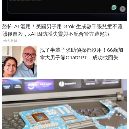
恐怖 AI 濫用！美國男子用 Grok 生成數千張兒童不雅
照後自殺，xAI 因防護失靈與不配合警方遭起訴
AI/大數據
找了半輩子求助偵探都沒用！66歲加
拿大男子靠ChatGPT，成功找回失散
50年家人