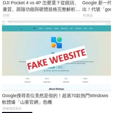
DJI Pocket 4 vs 4P 怎麼選？從鏡頭、
Google 新一代 
畫質、跟隨功能與硬體規格完整解析，
出！代號「god
一次看懂兩台差異
鎖定 AI 應用
評測
3C新品
Google搜尋首位竟然是假的！超過70款熱門Windows
軟體爆「山寨官網」危機
雲端/資訊安全