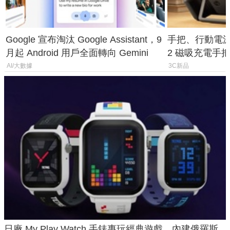
Google 宣布淘汰 Google Assistant，9
手把、行動電源合體
月起 Android 用戶全面轉向 Gemini
2 磁吸充電手把
倍
AI/大數據
3C新品
日廠 My Play Watch 手錶專玩經典遊戲、內建俄羅斯