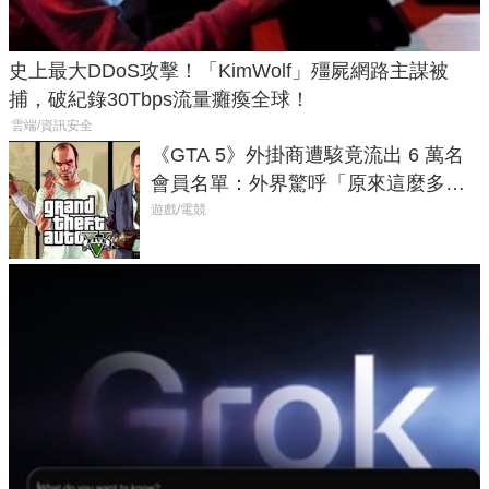
史上最大DDoS攻擊！「KimWolf」殭屍網路主謀被
捕，破紀錄30Tbps流量癱瘓全球！
雲端/資訊安全
《GTA 5》外掛商遭駭竟流出 6 萬名
會員名單：外界驚呼「原來這麼多人
在開掛！」
遊戲/電競