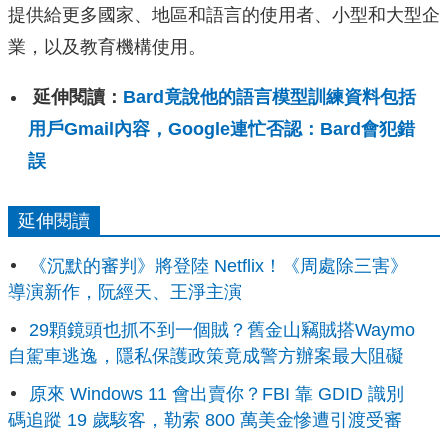
提供給更多國家、地區和語言的使用者、
小型和大型企
業，以及教育機構使用。
延伸閱讀：
Bard竟說他的語言模型訓練資料包括
用戶Gmail內容，Google連忙否認：Bard會犯錯
誤
延伸閱讀
《沉默的審判》將登陸 Netflix！《周處除三害》
導演新作，阮經天、王淨主演
29顆鏡頭也抓不到一個賊？舊金山竊賊搭Waymo
自駕車逃逸，隱私保護政策竟成警方辦案最大阻礙
原來 Windows 11 會出賣你？FBI 靠 GDID 識別
碼追蹤 19 歲駭客，勒索 800 萬美金慘遭引渡受審