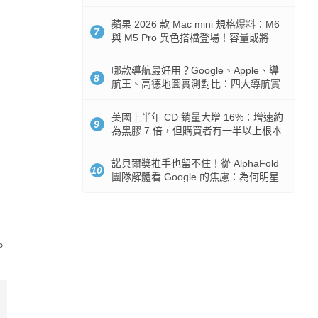
市時間
蘋果 2026 款 Mac mini 規格爆料：M6
7
與 M5 Pro 異色搭檔登場！容量或將
512GB 起跳
哪款導航最好用？Google、Apple、導
8
航王、高德地圖實測對比：四大導航實
測懶人包
美國上半年 CD 銷量大增 16%：增速約
9
為黑膠 7 倍，但購買者有一半以上根本
沒有播放器
諾貝爾獎推手也留不住！從 AlphaFold
10
團隊解體看 Google 的焦慮：為何明星
實驗室要為 Gemini 讓路？
。