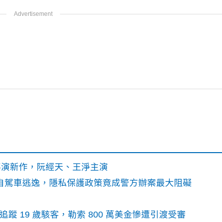
》導演新作，阮經天、王淨主演
o自駕車逃逸，隱私保護政策竟成警方辦案最大阻礙
識別碼追蹤 19 歲駭客，勒索 800 萬美金慘遭引渡受審