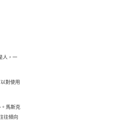
是人，一
。
可以對使用
多。馬斯克
者往往傾向