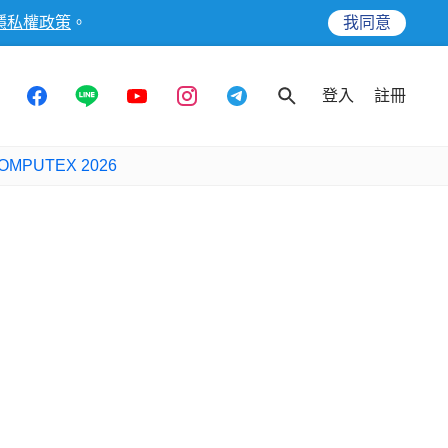
隱私權政策
。
我同意
登入
註冊
OMPUTEX 2026