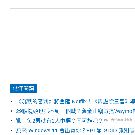
延伸閱讀
《沉默的審判》將登陸 Netflix！《周處除三害
29顆鏡頭也抓不到一個賊？舊金山竊賊搭Waym
驚！每2男就有1人中標？不可能吧？
PR・台灣癌症基金會
原來 Windows 11 會出賣你？FBI 靠 GDID 