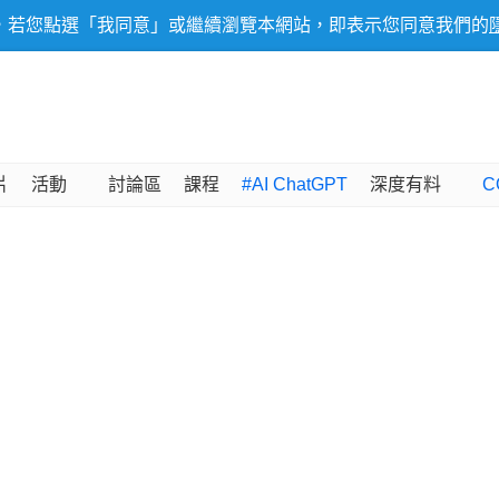
，若您點選「我同意」或繼續瀏覽本網站，即表示您同意我們的
片
活動
討論區
課程
#AI ChatGPT
深度有料
C