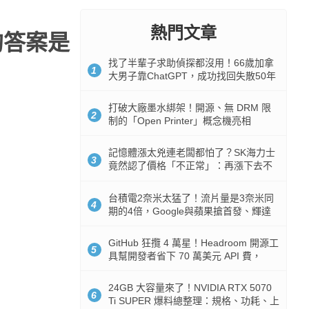
熱門文章
的答案是
找了半輩子求助偵探都沒用！66歲加拿
1
大男子靠ChatGPT，成功找回失散50年
家人
打破大廠墨水綁架！開源、無 DRM 限
2
制的「Open Printer」概念機亮相
記憶體漲太兇連老闆都怕了？SK海力士
3
竟然認了價格「不正常」：再漲下去不
是好事
台積電2奈米太猛了！流片量是3奈米同
4
期的4倍，Google與蘋果搶首發、輝達
與AMD排隊等產能
GitHub 狂攬 4 萬星！Headroom 開源工
5
具幫開發者省下 70 萬美元 API 費，
Token 消耗暴降 92%
24GB 大容量來了！NVIDIA RTX 5070
6
Ti SUPER 爆料總整理：規格、功耗、上