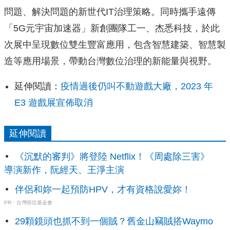
問題、解決問題的新世代IT治
理策略。同時攜手遠傳
「5G元宇宙加速器」新創團隊工一、
杰悉科技，於此
次展中呈現數位雙生豐富應用，包含智慧建築、
智慧製
造等應用場景，帶動台灣數位治理的新能量與視野。
延伸閱讀：
疫情過後仍叫不動遊戲大廠，2023 年
E3 遊戲展宣佈取消
延伸閱讀
《沉默的審判》將登陸 Netflix！《周處除三害》
導演新作，阮經天、王淨主演
伴侶和妳一起預防HPV，才有資格說愛妳！
PR・台灣癌症基金會
29顆鏡頭也抓不到一個賊？舊金山竊賊搭Waymo