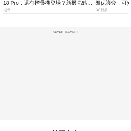
18 Pro，還有摺疊機登場？新機亮點預
盤保護套，可
測一次看
價 2,090 元
趨勢
3C新品
ADVERTISEMENT