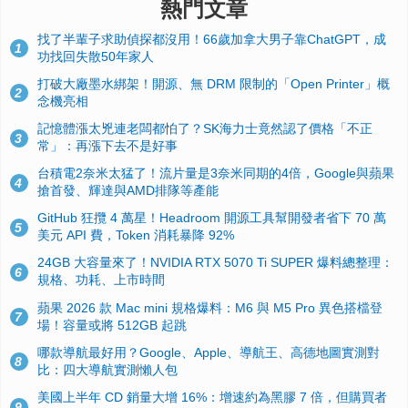
熱門文章
找了半輩子求助偵探都沒用！66歲加拿大男子靠ChatGPT，成
1
功找回失散50年家人
打破大廠墨水綁架！開源、無 DRM 限制的「Open Printer」概
2
念機亮相
記憶體漲太兇連老闆都怕了？SK海力士竟然認了價格「不正
3
常」：再漲下去不是好事
台積電2奈米太猛了！流片量是3奈米同期的4倍，Google與蘋果
4
搶首發、輝達與AMD排隊等產能
GitHub 狂攬 4 萬星！Headroom 開源工具幫開發者省下 70 萬
5
美元 API 費，Token 消耗暴降 92%
24GB 大容量來了！NVIDIA RTX 5070 Ti SUPER 爆料總整理：
6
規格、功耗、上市時間
蘋果 2026 款 Mac mini 規格爆料：M6 與 M5 Pro 異色搭檔登
7
場！容量或將 512GB 起跳
哪款導航最好用？Google、Apple、導航王、高德地圖實測對
8
比：四大導航實測懶人包
美國上半年 CD 銷量大增 16%：增速約為黑膠 7 倍，但購買者
9