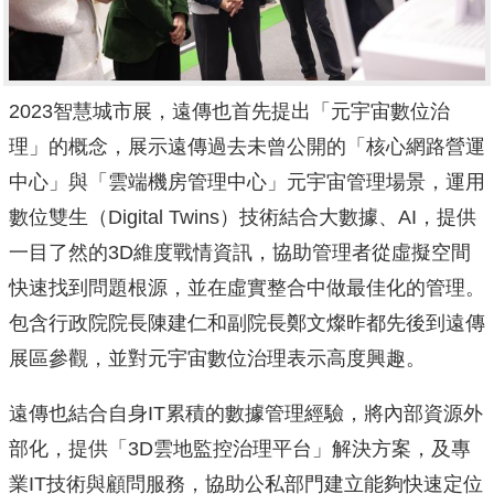
2023智慧城
市展，遠傳也首先提出「元宇宙數位治
理」的概念，
展示遠傳過去未曾公開的「核心網路營運
中心」與「
雲端機房管理中心」元宇宙管理場景，運用
數位雙生（Digita
l Twins）技術結合大數據、AI，提供
一目了然的3D維度戰情
資訊，協助管理者從虛擬空間
快速找到問題根源，
並在虛實整合中做最佳化的管理。
包含行政院院長陳建仁和副院長鄭文燦昨都先後到遠傳
展區參觀，
並對元宇宙數位治理表示高度興趣。
遠傳也結合自身IT累積的數據管理經驗，將內部資源外
部化，
提供「3D雲地監控治理平台」解決方案，及專
業IT技術與顧問服
務，協助公私部門建立能夠快速定位