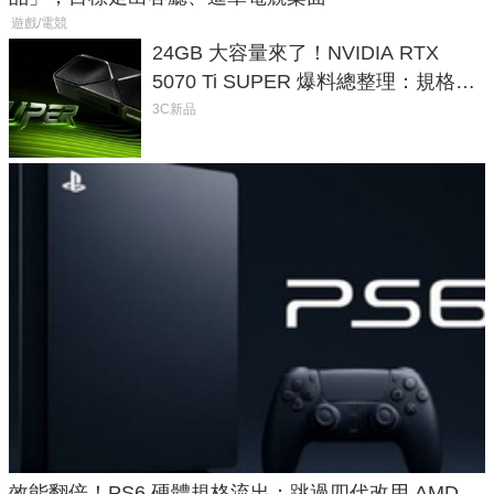
遊戲/電競
24GB 大容量來了！NVIDIA RTX
5070 Ti SUPER 爆料總整理：規格、
功耗、上市時間
3C新品
效能翻倍！PS6 硬體規格流出：跳過四代改用 AMD