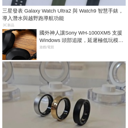
三星發表 Galaxy Watch Ultra2 與 Watch9 智慧手錶，
導入潛水與越野跑導航功能
3C新品
國外神人讓Sony WH-1000XM5 支援
Windows 頭部追蹤，延遲極低玩模擬
飛行超有感
遊戲/電競