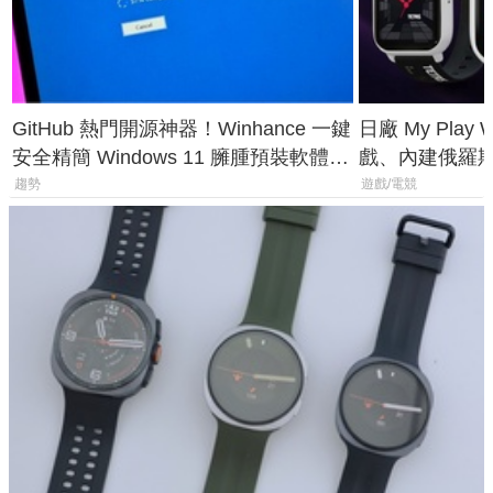
GitHub 熱門開源神器！Winhance 一鍵
日廠 My Play
安全精簡 Windows 11 臃腫預裝軟體與
戲、內建俄羅
後台追蹤
過竟然不能連
趨勢
遊戲/電競