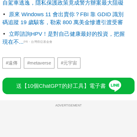
自駕車逃逸，隱私保護政策竟成警方辦案最大阻礙
原來 Windows 11 會出賣你？FBI 靠 GDID 識別
碼追蹤 19 歲駭客，勒索 800 萬美金慘遭引渡受審
立即諮詢HPV！是對自己健康最好的投資，把握
現在不...
PR・台灣癌症基金會
#遠傳
#metaverse
#元宇宙
送【10個ChatGPT的好工具】電子書
ADVERTISEMENT