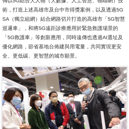
傳以5G
結合大人物（大數據、人工智慧、物聯網）技
術，
打造上述高雄市及台中市得獎案例，以及透過5G
SA（獨立組網）結合網路切片打造的高雄市「5G智慧
巡邏車」，
和將5G遠距診療應用於緊急救護場景的
「5G救護車」
等創新應用，同時遠傳也透過AI選址及
優化網路，
節省基地台佈建與用電量，共同實現更安
全、更低碳、
更智慧的城市願景。