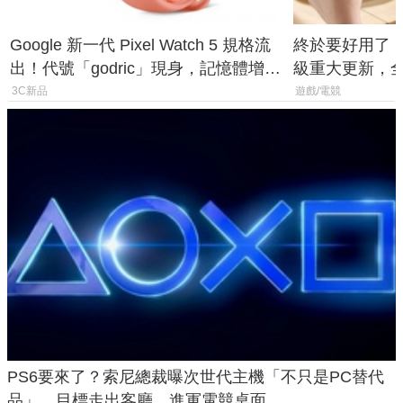
Google 新一代 Pixel Watch 5 規格流
終於要好用了！R
出！代號「godric」現身，記憶體增強
級重大更新，全新
鎖定 AI 應用
式讓操作就像 X
3C新品
遊戲/電競
PS6要來了？索尼總裁曝次世代主機「不只是PC替代
品」，目標走出客廳、進軍電競桌面