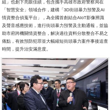
組」也創下亮眼佳績，
包含攜手高雄市政府警察局在
「智慧安全」領域合作，建構「3D街
頭暴力預警及AI
情資整合偵蒐平台」，為全國首創結合AIoT影
像辨識
及聲音感應技術，進行街頭暴力預警及主動通報，
並協
助市府跨機關情資整合，解決過往資料分散整合不易之
痛點，
有效預防犯罪並大幅縮短街頭暴力案件事後追查
時間，
提升治安滿意度。