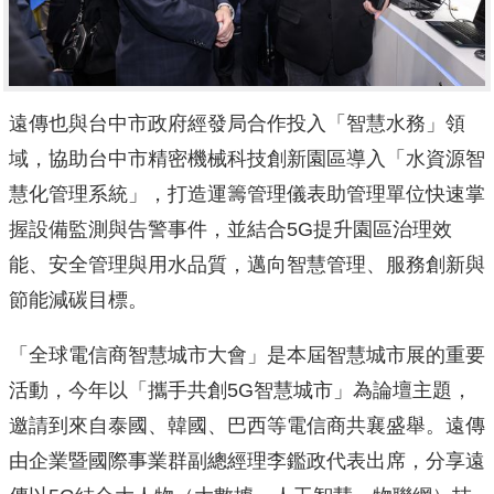
遠傳也與台中市政府經發局合作投入「智慧水務」領
域，
協助台中市精密機械科技創新園區導入「水資源智
慧化管理系統」，
打造運籌管理儀表助管理單位快速掌
握設備監測與告警事件，並結合
5G提升園區治理效
能、安全管理與用水品質，邁向智慧管理、
服務創新與
節能減碳目標。
「全球電信商智慧城市大會」是本屆智慧城市展的重要
活動，
今年以「攜手共創5G智慧城市」為論壇主題，
邀請到來自泰國、
韓國、巴西等電信商共襄盛舉。
遠傳
由企業暨國際事業群副總經理李鑑政代表出席，分享遠