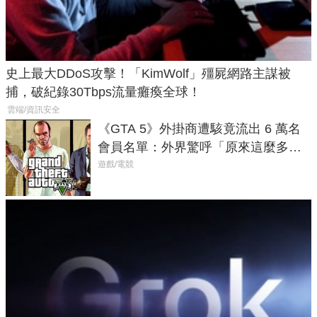
史上最大DDoS攻擊！「KimWolf」殭屍網路主謀被
捕，破紀錄30Tbps流量癱瘓全球！
雲端/資訊安全
《GTA 5》外掛商遭駭竟流出 6 萬名
會員名單：外界驚呼「原來這麼多人
在開掛！」
遊戲/電競