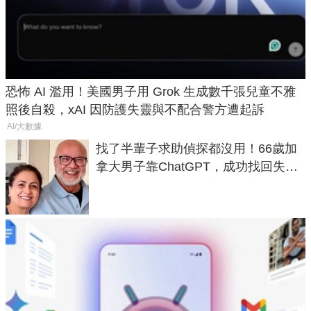
恐怖 AI 濫用！美國男子用 Grok 生成數千張兒童不雅
照後自殺，xAI 因防護失靈與不配合警方遭起訴
AI/大數據
找了半輩子求助偵探都沒用！66歲加
拿大男子靠ChatGPT，成功找回失散
50年家人