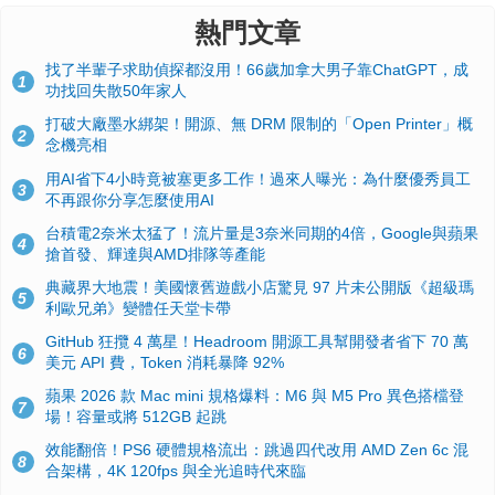
熱門文章
找了半輩子求助偵探都沒用！66歲加拿大男子靠ChatGPT，成
1
功找回失散50年家人
打破大廠墨水綁架！開源、無 DRM 限制的「Open Printer」概
2
念機亮相
用AI省下4小時竟被塞更多工作！過來人曝光：為什麼優秀員工
3
不再跟你分享怎麼使用AI
台積電2奈米太猛了！流片量是3奈米同期的4倍，Google與蘋果
4
搶首發、輝達與AMD排隊等產能
典藏界大地震！美國懷舊遊戲小店驚見 97 片未公開版《超級瑪
5
利歐兄弟》變體任天堂卡帶
GitHub 狂攬 4 萬星！Headroom 開源工具幫開發者省下 70 萬
6
美元 API 費，Token 消耗暴降 92%
蘋果 2026 款 Mac mini 規格爆料：M6 與 M5 Pro 異色搭檔登
7
場！容量或將 512GB 起跳
效能翻倍！PS6 硬體規格流出：跳過四代改用 AMD Zen 6c 混
8
合架構，4K 120fps 與全光追時代來臨