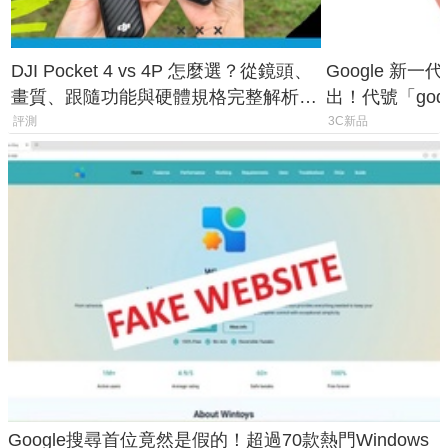
DJI Pocket 4 vs 4P 怎麼選？從鏡頭、
Google 新一代 
畫質、跟隨功能與硬體規格完整解析，
出！代號「god
一次看懂兩台差異
鎖定 AI 應用
評測
3C新品
Google搜尋首位竟然是假的！超過70款熱門Windows