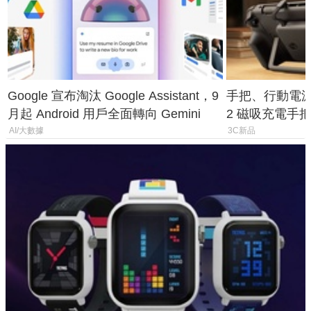
Google 宣布淘汰 Google Assistant，9
手把、行動電源合體
月起 Android 用戶全面轉向 Gemini
2 磁吸充電手把
倍
AI/大數據
3C新品