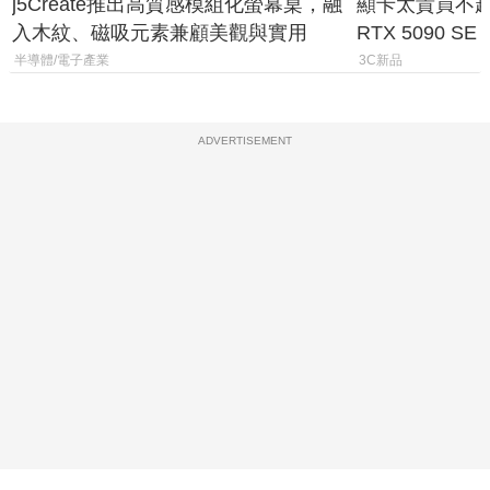
j5Create推出高質感模組化螢幕桌，融
顯卡太貴買不起？
入木紋、磁吸元素兼顧美觀與實用
RTX 5090 S
體
半導體/電子產業
3C新品
ADVERTISEMENT