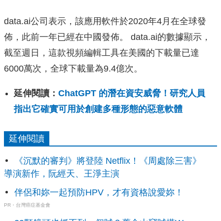
data.ai公司表示，該應用軟件於2020年4月在全球發
佈，此前一年已經在中國發佈。 data.ai的數據顯示，
截至週日，這款視頻編輯工具在美國的下載量已達
6000萬次，全球下載量為9.4億次。
延伸閱讀：
ChatGPT 的潛在資安威脅！研究人員
指出它確實可用於創建多種形態的惡意軟體
延伸閱讀
《沉默的審判》將登陸 Netflix！《周處除三害》
導演新作，阮經天、王淨主演
伴侶和妳一起預防HPV，才有資格說愛妳！
PR・台灣癌症基金會