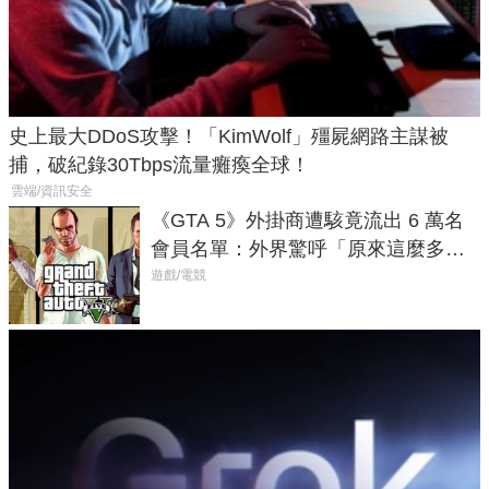
史上最大DDoS攻擊！「KimWolf」殭屍網路主謀被
捕，破紀錄30Tbps流量癱瘓全球！
雲端/資訊安全
《GTA 5》外掛商遭駭竟流出 6 萬名
會員名單：外界驚呼「原來這麼多人
在開掛！」
遊戲/電競