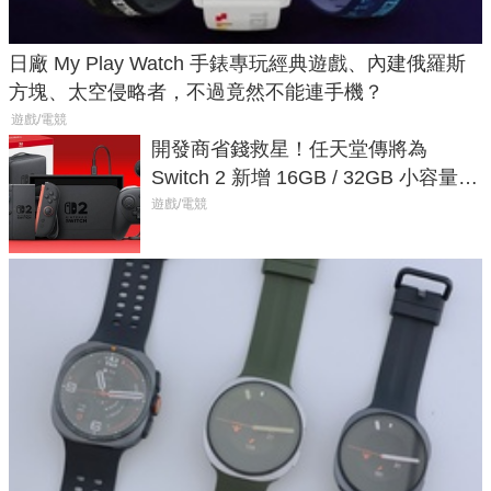
日廠 My Play Watch 手錶專玩經典遊戲、內建俄羅斯
方塊、太空侵略者，不過竟然不能連手機？
遊戲/電競
開發商省錢救星！任天堂傳將為
Switch 2 新增 16GB / 32GB 小容量遊
戲卡的選擇
遊戲/電競