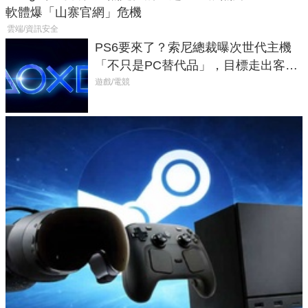
軟體爆「山寨官網」危機
雲端/資訊安全
PS6要來了？索尼總裁曝次世代主機
「不只是PC替代品」，目標走出客
廳、進軍電競桌面
遊戲/電競