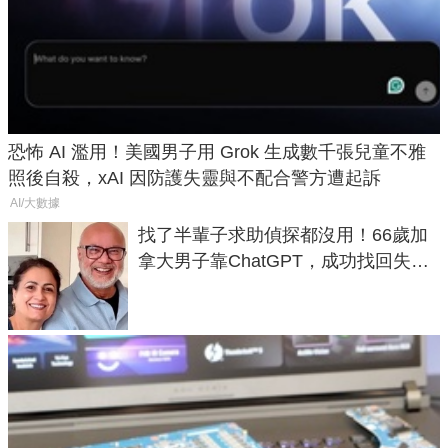
恐怖 AI 濫用！美國男子用 Grok 生成數千張兒童不雅
照後自殺，xAI 因防護失靈與不配合警方遭起訴
AI/大數據
找了半輩子求助偵探都沒用！66歲加
拿大男子靠ChatGPT，成功找回失散
50年家人