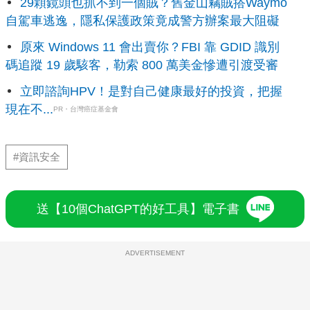
29顆鏡頭也抓不到一個賊？舊金山竊賊搭Waymo
自駕車逃逸，隱私保護政策竟成警方辦案最大阻礙
原來 Windows 11 會出賣你？FBI 靠 GDID 識別
碼追蹤 19 歲駭客，勒索 800 萬美金慘遭引渡受審
立即諮詢HPV！是對自己健康最好的投資，把握
現在不...
PR・台灣癌症基金會
#資訊安全
送【10個ChatGPT的好工具】電子書
ADVERTISEMENT