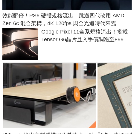
效能翻倍！PS6 硬體規格流出：跳過四代改用 AMD
Zen 6c 混合架構，4K 120fps 與全光追時代來臨
Google Pixel 11全系規格流出！搭載
Tensor G6晶片且入手價調漲至899美
元