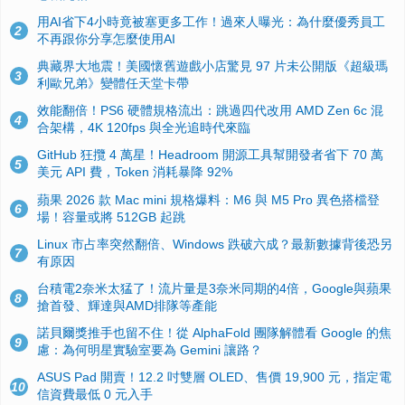
用AI省下4小時竟被塞更多工作！過來人曝光：為什麼優秀員工
2
不再跟你分享怎麼使用AI
典藏界大地震！美國懷舊遊戲小店驚見 97 片未公開版《超級瑪
3
利歐兄弟》變體任天堂卡帶
效能翻倍！PS6 硬體規格流出：跳過四代改用 AMD Zen 6c 混
4
合架構，4K 120fps 與全光追時代來臨
GitHub 狂攬 4 萬星！Headroom 開源工具幫開發者省下 70 萬
5
美元 API 費，Token 消耗暴降 92%
蘋果 2026 款 Mac mini 規格爆料：M6 與 M5 Pro 異色搭檔登
6
場！容量或將 512GB 起跳
Linux 市占率突然翻倍、Windows 跌破六成？最新數據背後恐另
7
有原因
台積電2奈米太猛了！流片量是3奈米同期的4倍，Google與蘋果
8
搶首發、輝達與AMD排隊等產能
諾貝爾獎推手也留不住！從 AlphaFold 團隊解體看 Google 的焦
9
慮：為何明星實驗室要為 Gemini 讓路？
ASUS Pad 開賣！12.2 吋雙層 OLED、售價 19,900 元，指定電
10
信資費最低 0 元入手