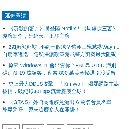
延伸閱讀
《沉默的審判》將登陸 Netflix！《周處除三害》
導演新作，阮經天、王淨主演
29顆鏡頭也抓不到一個賊？舊金山竊賊搭Waymo
自駕車逃逸，隱私保護政策竟成警方辦案最大阻礙
原來 Windows 11 會出賣你？FBI 靠 GDID 識別
碼追蹤 19 歲駭客，勒索 800 萬美金慘遭引渡受審
史上最大DDoS攻擊！「KimWolf」殭屍網路主謀
被捕，破紀錄30Tbps流量癱瘓全球！
《GTA 5》外掛商遭駭竟流出 6 萬名會員名單：
外界驚呼「原來這麼多人在開掛！」