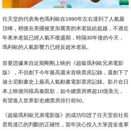
任天堂的代表角色瑪利歐在1990年左右達到了人氣最
頂峰，稍後在美國被更加厲害的米老鼠給超越，不過近
年來米老鼠已經人氣不復盛期，時隔30年後的今天，
瑪利歐的人氣影響力已經反超米老鼠。
首要證據來自近期剛剛上映的《超級瑪利歐兄弟電影
版》，不但創下今年最高週末首映票房記錄，還創下了
迪士尼動畫史上最高人氣動畫電影票房記錄。影片在日
本上映後同樣高奏凱歌，如今總票房將超10億美元，
有望進入世界影史總票房排行前50。
《超級瑪利歐兄弟電影版》的成功印證了任天堂前社長
君島達己的判斷的正確性，當年決心投入大筆資金進軍