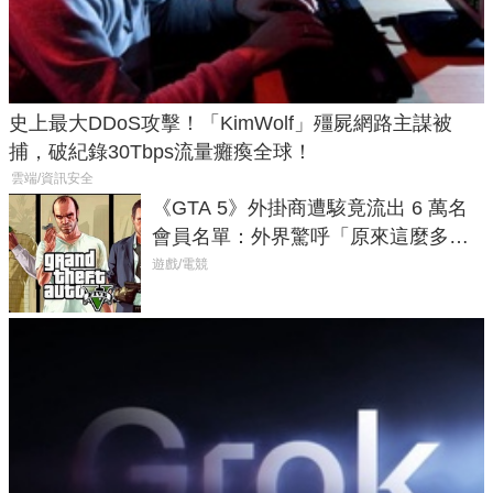
史上最大DDoS攻擊！「KimWolf」殭屍網路主謀被
捕，破紀錄30Tbps流量癱瘓全球！
雲端/資訊安全
《GTA 5》外掛商遭駭竟流出 6 萬名
會員名單：外界驚呼「原來這麼多人
在開掛！」
遊戲/電競