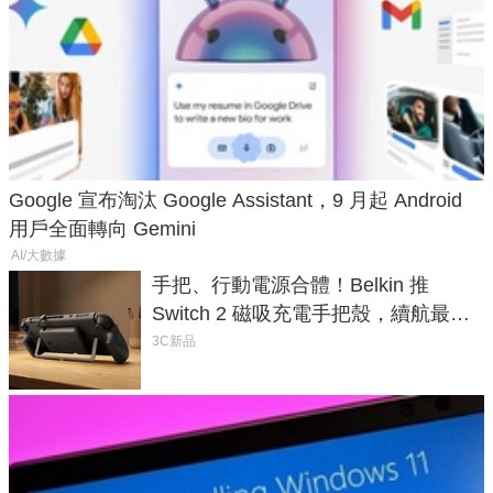
Google 宣布淘汰 Google Assistant，9 月起 Android
用戶全面轉向 Gemini
AI/大數據
手把、行動電源合體！Belkin 推
Switch 2 磁吸充電手把殼，續航最高
延長 1.5 倍
3C新品