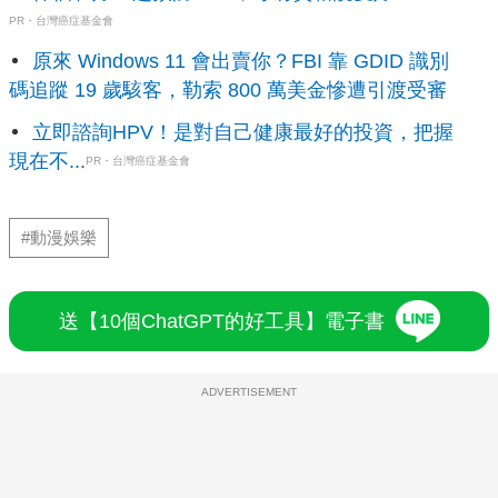
PR・台灣癌症基金會
原來 Windows 11 會出賣你？FBI 靠 GDID 識別
碼追蹤 19 歲駭客，勒索 800 萬美金慘遭引渡受審
立即諮詢HPV！是對自己健康最好的投資，把握
現在不...
PR・台灣癌症基金會
#動漫娛樂
送【10個ChatGPT的好工具】電子書
ADVERTISEMENT