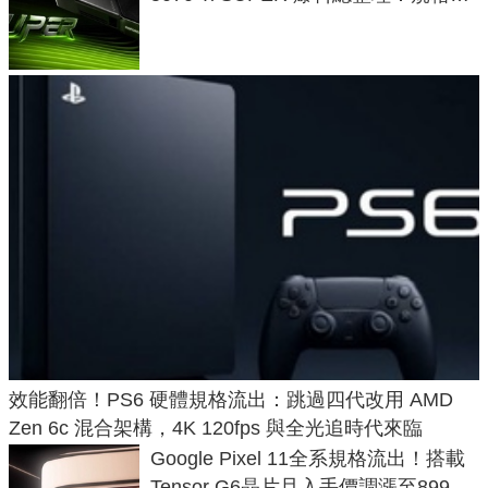
功耗、上市時間
效能翻倍！PS6 硬體規格流出：跳過四代改用 AMD
Zen 6c 混合架構，4K 120fps 與全光追時代來臨
Google Pixel 11全系規格流出！搭載
Tensor G6晶片且入手價調漲至899美