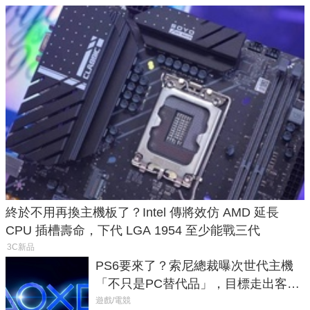
終於不用再換主機板了？Intel 傳將效仿 AMD 延長
CPU 插槽壽命，下代 LGA 1954 至少能戰三代
3C新品
PS6要來了？索尼總裁曝次世代主機
「不只是PC替代品」，目標走出客
廳、進軍電競桌面
遊戲/電競