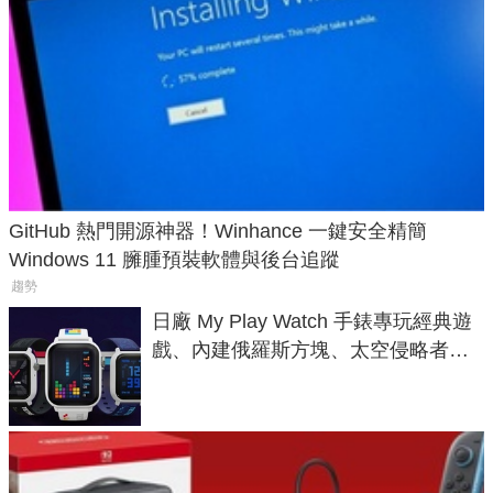
GitHub 熱門開源神器！Winhance 一鍵安全精簡
Windows 11 臃腫預裝軟體與後台追蹤
趨勢
日廠 My Play Watch 手錶專玩經典遊
戲、內建俄羅斯方塊、太空侵略者，
不過竟然不能連手機？