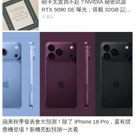
顯卡太貴買不起？NVIDIA 秘密武器
RTX 5090 SE 曝光，搭載 32GB 記憶
體
3C新品
蘋果秋季發表會大預測！除了 iPhone 18 Pro，還有摺
疊機登場？新機亮點預測一次看