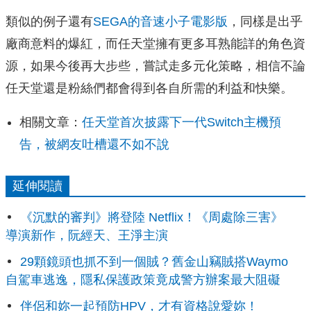
類似的例子還有
SEGA的音速小子電影版
，同樣是出乎
廠商意料的爆紅，而任天堂擁有更多耳熟能詳的角色資
源，如果今後再大步些，嘗試走多元化策略，相信不論
任天堂還是粉絲們都會得到各自所需的利益和快樂。
相關文章：
任天堂首次披露下一代Switch主機預
告，被網友吐槽還不如不說
延伸閱讀
《沉默的審判》將登陸 Netflix！《周處除三害》
導演新作，阮經天、王淨主演
29顆鏡頭也抓不到一個賊？舊金山竊賊搭Waymo
自駕車逃逸，隱私保護政策竟成警方辦案最大阻礙
伴侶和妳一起預防HPV，才有資格說愛妳！