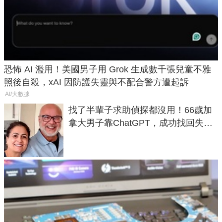
恐怖 AI 濫用！美國男子用 Grok 生成數千張兒童不雅
照後自殺，xAI 因防護失靈與不配合警方遭起訴
AI/大數據
找了半輩子求助偵探都沒用！66歲加
拿大男子靠ChatGPT，成功找回失散
50年家人