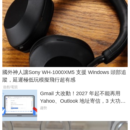
國外神人讓Sony WH-1000XM5 支援 Windows 頭部追
蹤，延遲極低玩模擬飛行超有感
遊戲/電競
Gmail 大改動！2027 年起不能再用
Yahoo、Outlook 地址寄信，3 大功能
將停用
趨勢