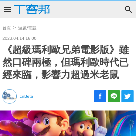
首頁
遊戲/電競
2023.04.14 16:00
《超級瑪利歐兄弟電影版》雖
然口碑兩極，但瑪利歐時代已
經來臨，影響力超過米老鼠
cnBeta