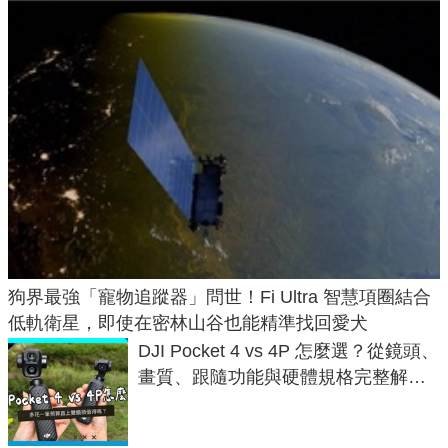
狗界最強「寵物追蹤器」問世！Fi Ultra 智慧項圈結合
低軌衛星，即使在密林山谷也能精準找回愛犬
DJI Pocket 4 vs 4P 怎麼選？從鏡頭、
畫質、跟隨功能與硬體規格完整解
析，一次看懂兩台差異