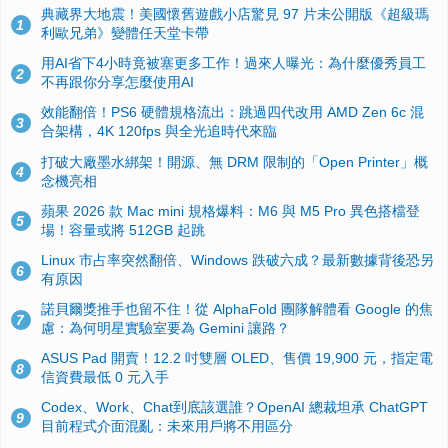
典藏界大地震！美國懷舊遊戲小店驚見 97 片未公開版《超級瑪
1
利歐兄弟》變體任天堂卡帶
用AI省下4小時竟被塞更多工作！過來人曝光：為什麼優秀員工
2
不再跟你分享怎麼使用AI
效能翻倍！PS6 硬體規格流出：跳過四代改用 AMD Zen 6c 混
3
合架構，4K 120fps 與全光追時代來臨
打破大廠墨水綁架！開源、無 DRM 限制的「Open Printer」概
4
念機亮相
蘋果 2026 款 Mac mini 規格爆料：M6 與 M5 Pro 異色搭檔登
5
場！容量或將 512GB 起跳
Linux 市占率突然翻倍、Windows 跌破六成？最新數據背後恐另
6
有原因
諾貝爾獎推手也留不住！從 AlphaFold 團隊解體看 Google 的焦
7
慮：為何明星實驗室要為 Gemini 讓路？
ASUS Pad 開賣！12.2 吋雙層 OLED、售價 19,900 元，指定電
8
信資費最低 0 元入手
Codex、Work、Chat到底該選誰？OpenAI 總裁坦承 ChatGPT
9
目前程式介面混亂：未來用戶將不用區分