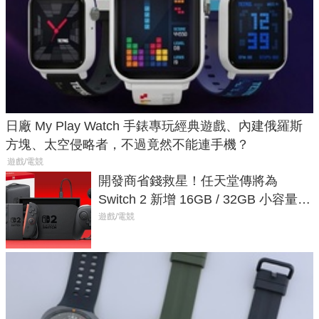
日廠 My Play Watch 手錶專玩經典遊戲、內建俄羅斯
方塊、太空侵略者，不過竟然不能連手機？
遊戲/電競
開發商省錢救星！任天堂傳將為
Switch 2 新增 16GB / 32GB 小容量遊
戲卡的選擇
遊戲/電競