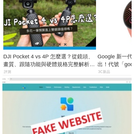
DJI Pocket 4 vs 4P 怎麼選？從鏡頭、
Google 新一代 
畫質、跟隨功能與硬體規格完整解析，
出！代號「god
一次看懂兩台差異
鎖定 AI 應用
評測
3C新品