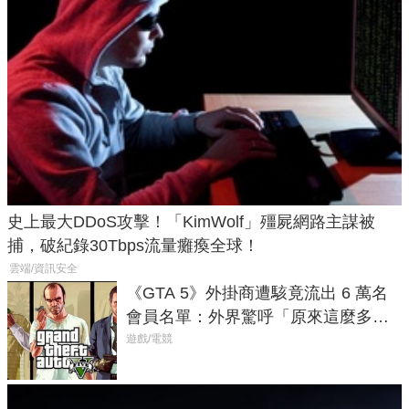
史上最大DDoS攻擊！「KimWolf」殭屍網路主謀被
捕，破紀錄30Tbps流量癱瘓全球！
雲端/資訊安全
《GTA 5》外掛商遭駭竟流出 6 萬名
會員名單：外界驚呼「原來這麼多人
在開掛！」
遊戲/電競