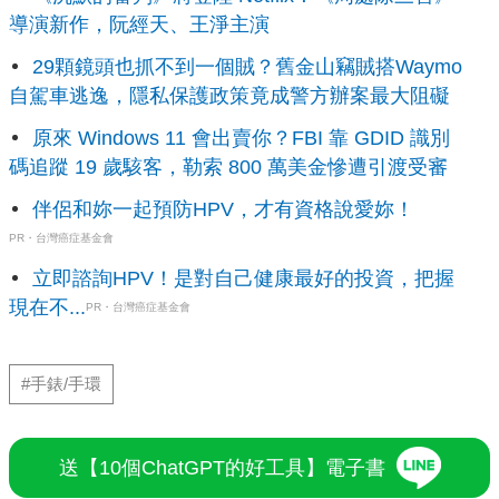
導演新作，阮經天、王淨主演
29顆鏡頭也抓不到一個賊？舊金山竊賊搭Waymo
自駕車逃逸，隱私保護政策竟成警方辦案最大阻礙
原來 Windows 11 會出賣你？FBI 靠 GDID 識別
碼追蹤 19 歲駭客，勒索 800 萬美金慘遭引渡受審
伴侶和妳一起預防HPV，才有資格說愛妳！
PR・台灣癌症基金會
立即諮詢HPV！是對自己健康最好的投資，把握
現在不...
PR・台灣癌症基金會
#手錶/手環
送【10個ChatGPT的好工具】電子書