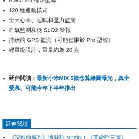
AMOLED 顯示螢幕
120 種運動模式
全天心率、睡眠和壓力監測
血氧監測和低 SpO2 警報
持續的 GPS 監測（可能僅限於 Pro 型號）
輕量級設計，重量約為 20 克
延伸閱讀：
最新小米MIX 5概念算繪圖曝光，真全
螢幕、可能今年下半年推出
延伸閱讀
《沉默的審判》將登陸 Netflix！《周處除三害》