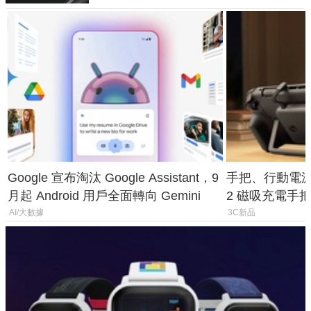
Google 宣布淘汰 Google Assistant，9
手把、行動電源合體
月起 Android 用戶全面轉向 Gemini
2 磁吸充電手把
倍
AI/大數據
3C新品