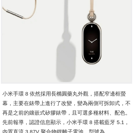
小米手環 8 依然採用長橢圓藥丸外觀，搭配窄邊框螢
幕，主要在錶帶上進行了改變，變為兩側可拆卸式，不
再是之前的鑲嵌式矽膠錶帶，且可選多種材料、配色。
先前報導，認證信息顯示，小米手環 8 搭載藍牙 5.1，
內置直流 3.87V 聚合物鋰離子電池，型號為