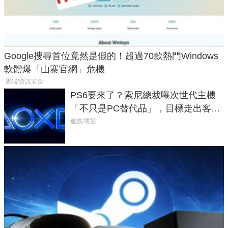
Google搜尋首位竟然是假的！超過70款熱門Windows
軟體爆「山寨官網」危機
雲端/資訊安全
PS6要來了？索尼總裁曝次世代主機
「不只是PC替代品」，目標走出客
廳、進軍電競桌面
遊戲/電競