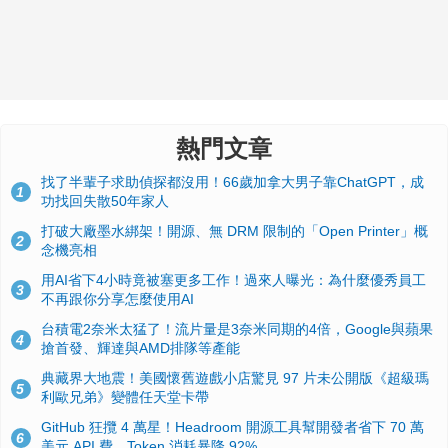
熱門文章
找了半輩子求助偵探都沒用！66歲加拿大男子靠ChatGPT，成
1
功找回失散50年家人
打破大廠墨水綁架！開源、無 DRM 限制的「Open Printer」概
2
念機亮相
用AI省下4小時竟被塞更多工作！過來人曝光：為什麼優秀員工
3
不再跟你分享怎麼使用AI
台積電2奈米太猛了！流片量是3奈米同期的4倍，Google與蘋果
4
搶首發、輝達與AMD排隊等產能
典藏界大地震！美國懷舊遊戲小店驚見 97 片未公開版《超級瑪
5
利歐兄弟》變體任天堂卡帶
GitHub 狂攬 4 萬星！Headroom 開源工具幫開發者省下 70 萬
6
美元 API 費，Token 消耗暴降 92%