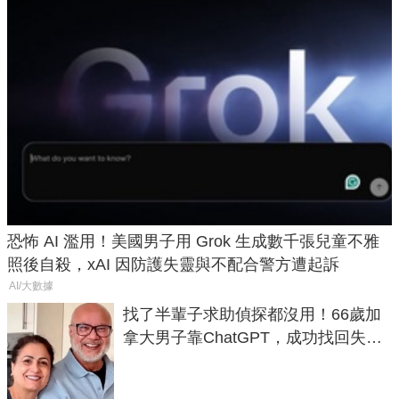
恐怖 AI 濫用！美國男子用 Grok 生成數千張兒童不雅
照後自殺，xAI 因防護失靈與不配合警方遭起訴
AI/大數據
找了半輩子求助偵探都沒用！66歲加
拿大男子靠ChatGPT，成功找回失散
50年家人