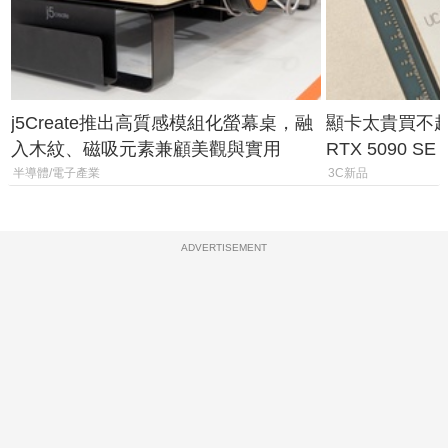
j5Create推出高質感模組化螢幕桌，融
顯卡太貴買不起？
入木紋、磁吸元素兼顧美觀與實用
RTX 5090 S
體
半導體/電子產業
3C新品
ADVERTISEMENT