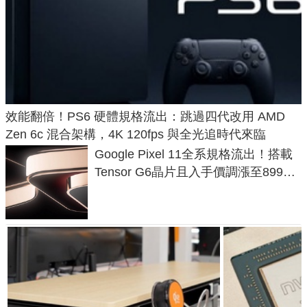
效能翻倍！PS6 硬體規格流出：跳過四代改用 AMD
Zen 6c 混合架構，4K 120fps 與全光追時代來臨
Google Pixel 11全系規格流出！搭載
Tensor G6晶片且入手價調漲至899美
元